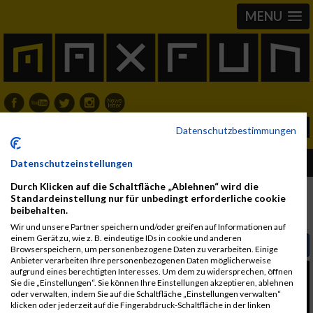
MENU
Datenschutzbestimmungen
Album Wienathlon
Datenschutzeinstellungen
Durch Klicken auf die Schaltfläche „Ablehnen“ wird die
Standardeinstellung nur für unbedingt erforderliche cookie
beibehalten.
Fotos
Video
User Alben
Wir und unsere Partner speichern und/oder greifen auf Informationen auf
einem Gerät zu, wie z. B. eindeutige IDs in cookie und anderen
Video auf Facebook teilen
Browserspeichern, um personenbezogene Daten zu verarbeiten. Einige
Anbieter verarbeiten Ihre personenbezogenen Daten möglicherweise
aufgrund eines berechtigten Interesses. Um dem zu widersprechen, öffnen
Sie die „Einstellungen“. Sie können Ihre Einstellungen akzeptieren, ablehnen
oder verwalten, indem Sie auf die Schaltfläche „Einstellungen verwalten“
klicken oder jederzeit auf die Fingerabdruck-Schaltfläche in der linken