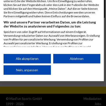
unteren Ecke der Website klicken. Um Ihre Einwilligung zu widerrufen,
klicken Sie auf den Fingerabdruck oder den Link in der Fußzeile der Website
und klicken Sie auf den Menüpunkt „Meine Daten“. Auf dieser Seite können
Sie Ihre Einwilligung widerrufen. Diese Entscheidungen werden unseren
Partnern mitgeteilt und haben keinen Einfluss auf die Browserdaten.
Wir und unsere Partner verarbeiten Daten, um die Leistung
der Website zu analysieren und Folgendes zu tun:
Speichern von oder Zugriff auf Informationen auf einem Endgerät.
Verwendung reduzierter Daten zur Auswahl von Werbeanzeigen. Erstellung
von Profilen für personalisierte Werbung. Verwendung von Profilen zur
Auswahl personalisierter Werbung. Erstellung von Profilen zur
Personalisierung von Inhalten. Verwendung von Profilen zur Auswahl
personalisierter Inhalte. Messung der Werbeleistung. Messung der
Performance von Inhalten. Analyse von Zielgruppen durch Statistiken oder
Kombinationen von Daten aus verschiedenen Quellen. Entwicklung und
Alle akzeptieren
Ablehnen
Verbesserung der Angebote. Verwendung reduzierter Daten zur Auswahl
von Inhalten.
Daten können außerhalb der Europäischen Union weitergegeben und in die
Nein, anpassen
USA gesendet werden.
Ihre Einwilligung und die cookie Richtlinie gelten ausschließlich für diese
Website/App.
Partnerliste anzeigen (1 IAB-Anbieter)
© MaxFun Sports GmbH
Mediadaten
Wir nutzen Ihre Daten für folgende Zwecke:
1999 - 2026
Jobs
IAB-Verarbeitungszwecke: