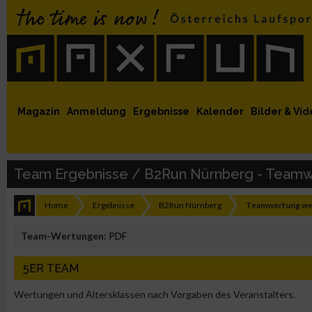
 auf Facebook
MaxFun auf Youtube
MaxFun auf Twitter
MaxFun auf Instagram
MaxFun Newsletter abonnieren
Magazin
Anmeldung
Ergebnisse
Kalender
Bilder & Vid
Team Ergebnisse / B2Run Nürnberg - Teamw
Home
Ergebnisse
B2Run Nürnberg
Teamwertung wei
Team-Wertungen:
PDF
5ER TEAM
Wertungen und Altersklassen nach Vorgaben des Veranstalters.