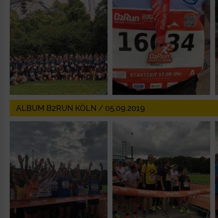
Erstellung von Profilen zur Personalisierung von Inhalten
Verwendung von Profilen zur Auswahl personalisierter Inhalte
Messung der Werbeleistung
Messung der Performance von Inhalten
ALBUM B2RUN KÖLN / 05.09.2019
Analyse von Zielgruppen durch Statistiken oder Kombinatione
verschiedenen Quellen
Entwicklung und Verbesserung der Angebote
Verwendung reduzierter Daten zur Auswahl von Inhalten
IAB-Besonderheiten: