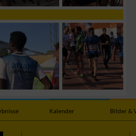
zieren
ebnisse
Kalender
Bilder & 