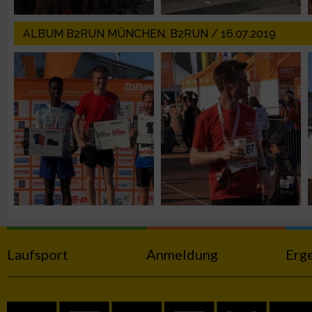
Verwendung genauer Standortdaten
ALBUM B2RUN MÜNCHEN, B2RUN / 16.07.2019
Geräte anhand von aktiv angeforderten Informationen identifi
Nicht-IAB-Verarbeitungszwecke:
Notwendig
Performance
Funktional
Werbung
Laufsport
Anmeldung
Erg