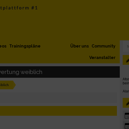
eos
Trainingspläne
Über uns
Community
Veranstalter
ertung weiblich
blich
1
1