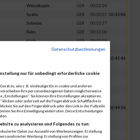
Weixelbaum
GER
00:32:34
Spahic
GER
00:30:51
02:43:06
Schiedel
GER
00:32:27
Reim
GER
00:33:00
Koch
GER
00:33:18
Datenschutzbestimmungen
Krach
GER
00:33:30
Roßmöller
GER
00:28:20
02:43:46
Lippoldt
GER
00:32:17
nstellung nur für unbedingt erforderliche cookie
Ayala Hernandez
GER
00:33:48
erät zu, wie z. B. eindeutige IDs in cookie und anderen
Höppel
GER
00:34:32
r verarbeiten Ihre personenbezogenen Daten möglicherweise
 „Einstellungen“. Sie können Ihre Einstellungen akzeptieren,
Preßmann
GER
00:34:49
 klicken oder jederzeit auf die Fingerabdruck-Schaltfläche in
klicken Sie auf den Fingerabdruck oder den Link in der Fußzeile
Vieweger
GER
00:31:11
02:44:16
können Sie Ihre Einwilligung widerrufen. Diese Entscheidungen
aten.
Hirschmann
GER
00:32:26
ebsite zu analysieren und Folgendes zu tun:
Kresse
GER
00:33:01
eduzierter Daten zur Auswahl von Werbeanzeigen. Erstellung
Tesch
GER
00:33:27
ersonalisierter Werbung. Erstellung von Profilen zur