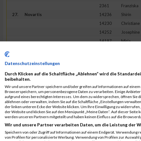
2361
Franziska
27.
Novartis
14236
Shirin
14230
Christiane
14252
Josephine
14197
Mirja
14198
Milena
28.
geobra Brandstätter Stiftung & Co.
11346
Nina
Datenschutzeinstellungen
K
11392
Stephanie
Durch Klicken auf die Schaltfläche „Ablehnen“ wird die Standardei
beibehalten.
11321
Donaji
Wir und unsere Partner speichern und/oder greifen auf Informationen auf einem G
11304
Petra
Browserspeichern, um personenbezogene Daten zu verarbeiten. Einige Anbiete
aufgrund eines berechtigten Interesses. Um dem zu widersprechen, öffnen Sie die
11383
Anne
ablehnen oder verwalten, indem Sie auf die Schaltfläche „Einstellungen verwalten“
der linken unteren Ecke der Website klicken. Um Ihre Einwilligung zu widerrufen, 
29.
PUMA
4911
Franka
der Website und klicken Sie auf den Menüpunkt „Meine Daten“. Auf dieser Seite 
werden unseren Partnern mitgeteilt und haben keinen Einfluss auf die Browserd
4867
Nina
Wir und unsere Partner verarbeiten Daten, um die Leistung der W
4874
Hannelore
Speichern von oder Zugriff auf Informationen auf einem Endgerät. Verwendung r
4904
Nela
von Profilen für personalisierte Werbung. Verwendung von Profilen zur Auswahl p