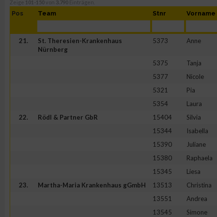
Zeige
101-150
von
3.790
Einträgen.
Pos
Team
Stnr
Vorname
21.
St. Theresien-Krankenhaus
5373
Anne
Nürnberg
5375
Tanja
5377
Nicole
5321
Pia
5354
Laura
22.
Rödl & Partner GbR
15404
Silvia
15344
Isabella
15390
Juliane
15380
Raphaela
15345
Liesa
23.
Martha-Maria Krankenhaus gGmbH
13513
Christina
13551
Andrea
13545
Simone