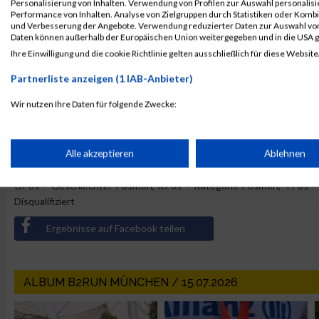
Personalisierung von Inhalten. Verwendung von Profilen zur Auswahl personalis
4844
Bernadett
Performance von Inhalten. Analyse von Zielgruppen durch Statistiken oder Komb
30.
TeamBank AG
5591
Katja
und Verbesserung der Angebote. Verwendung reduzierter Daten zur Auswahl von
Daten können außerhalb der Europäischen Union weitergegeben und in die USA 
5586
Amelie
Ihre Einwilligung und die cookie Richtlinie gelten ausschließlich für diese Website
5594
Sophia
Partnerliste anzeigen (1 IAB-Anbieter)
5604
Judith
Wir nutzen Ihre Daten für folgende Zwecke:
5598
Natallia
IAB-Verarbeitungszwecke:
«
1
2
3
4
5
6
7
8
9
10
»
Speichern von oder Zugriff auf Informationen auf einem Endge
Alle akzeptieren
Ablehnen
Legende:
GPos = Geschlechter Position, KPos = Kategorie Position, TPos = 
Verwendung reduzierter Daten zur Auswahl von Werbeanzeige
Disqualifiziert
Ergebnisse auf Facebook teilen
Erstellung von Profilen für personalisierte Werbung
ALBUM B2RUN MÜNCHEN / 15.07.2026
Verwendung von Profilen zur Auswahl personalisierter Werbun