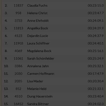
2.
11837
Claudia Fuchs
00:23:15.0
3.
958
Helena Christ
00:23:47.7
4.
3733
Anne Ehrholdt
00:24:09.1
5.
11813
Angelika Bock
00:24:29.9
6.
4123
Dejardin Lucie
00:24:37.9
7.
11903
Laura Schiffner
00:24:40.1
8.
4069
Magdalena Beck
00:25:16.1
9.
11061
Sarah Schönfelder
00:25:24.9
10.
3386
Annalena Jahn
00:25:32.1
11.
2030
Carmen Hoffmann
00:17:47.9
12.
2035
Lisa Mader
00:20:30.4
13.
852
Melanie Held
00:21:33.1
14.
4510
Dung Hauerstein
00:23:40.4
15.
16452
Sandra Bittner
00:24:02.0