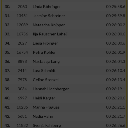
30.
2060
Linda Böhringer
00:25:58.6
31.
13481
Jasmine Schreiner
00:25:59.8
32.
12089
Natascha Knipper
00:26:00.2
33.
16756
Ilja Rauscher-Laheij
00:26:00.6
34.
2027
Liesa Filbinger
00:26:00.6
35.
16754
Petra Köhler
00:26:01.9
36.
8898
Nastassja Lang
00:26:04.3
37.
2414
Lara Schmidt
00:26:10.4
38.
7978
Celine Stenzel
00:26:13.4
39.
3034
Hannah Hochberger
00:26:19.1
40.
6997
Heidi Karger
00:26:20.6
41.
10235
Marina Fraguas
00:26:21.1
42.
5681
Nadja Hahn
00:26:21.7
43.
11832
Svenja Fahlberg
00:26:26.6