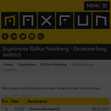
MENU
Ergebnisse B2Run Nürnberg - Einzelwertung
weiblich
Home
Ergebnisse
B2Run Nürnberg
Einzelwertung
weiblich
Wertungen und Altersklassen nach Vorgaben des Veranstalters.
Zeige
1-50
von
4.449
Einträgen.
Pos
Stnr
Nachname
1.
11062
Theresa Baumgärtel
00:22:32.4