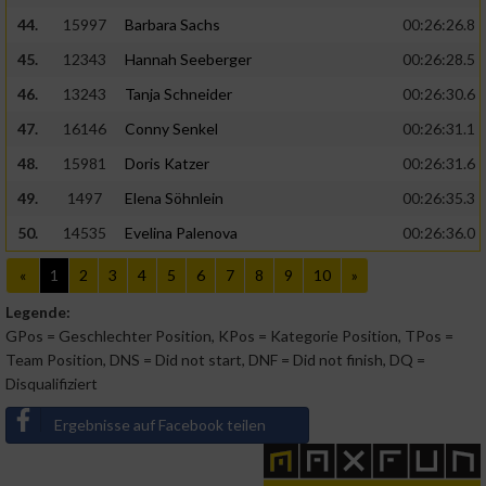
44.
15997
Barbara Sachs
00:26:26.8
45.
12343
Hannah Seeberger
00:26:28.5
46.
13243
Tanja Schneider
00:26:30.6
47.
16146
Conny Senkel
00:26:31.1
48.
15981
Doris Katzer
00:26:31.6
49.
1497
Elena Söhnlein
00:26:35.3
50.
14535
Evelina Palenova
00:26:36.0
«
1
2
3
4
5
6
7
8
9
10
»
Legende:
GPos = Geschlechter Position, KPos = Kategorie Position, TPos =
Team Position, DNS = Did not start, DNF = Did not finish, DQ =
Disqualifiziert
Ergebnisse auf Facebook teilen