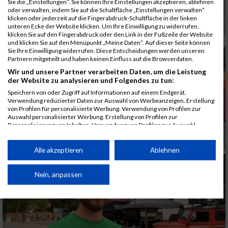
Sie die „Einstellungen“. Sie können Ihre Einstellungen akzeptieren, ablehnen
oder verwalten, indem Sie auf die Schaltfläche „Einstellungen verwalten“
klicken oder jederzeit auf die Fingerabdruck-Schaltfläche in der linken
unteren Ecke der Website klicken. Um Ihre Einwilligung zu widerrufen,
klicken Sie auf den Fingerabdruck oder den Link in der Fußzeile der Website
und klicken Sie auf den Menüpunkt „Meine Daten“. Auf dieser Seite können
Sie Ihre Einwilligung widerrufen. Diese Entscheidungen werden unseren
Partnern mitgeteilt und haben keinen Einfluss auf die Browserdaten.
Wir und unsere Partner verarbeiten Daten, um die Leistung
der Website zu analysieren und Folgendes zu tun:
Speichern von oder Zugriff auf Informationen auf einem Endgerät.
Verwendung reduzierter Daten zur Auswahl von Werbeanzeigen. Erstellung
von Profilen für personalisierte Werbung. Verwendung von Profilen zur
Auswahl personalisierter Werbung. Erstellung von Profilen zur
Personalisierung von Inhalten. Verwendung von Profilen zur Auswahl
personalisierter Inhalte. Messung der Werbeleistung. Messung der
Performance von Inhalten. Analyse von Zielgruppen durch Statistiken oder
Kombinationen von Daten aus verschiedenen Quellen. Entwicklung und
Alle akzeptieren
Ablehnen
Verbesserung der Angebote. Verwendung reduzierter Daten zur Auswahl
von Inhalten.
Daten können außerhalb der Europäischen Union weitergegeben und in die
Nein, anpassen
USA gesendet werden.
Ihre Einwilligung und die cookie Richtlinie gelten ausschließlich für diese
Website/App.
Partnerliste anzeigen (1 IAB-Anbieter)