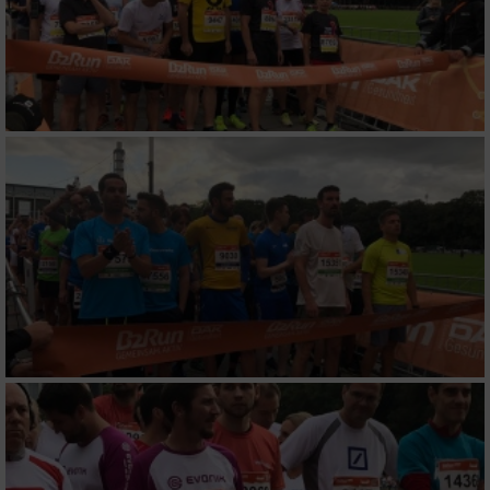
Messung der Werbeleistung
Messung der Performance von Inhalten
Analyse von Zielgruppen durch Statistiken
oder Kombinationen von Daten aus
verschiedenen Quellen
Entwicklung und Verbesserung der Angebote
Verwendung reduzierter Daten zur Auswahl
von Inhalten
IAB-Besonderheiten:
Verwendung genauer Standortdaten
Geräte anhand von aktiv angeforderten
Informationen identifizieren
Nicht-IAB-Verarbeitungszwecke: