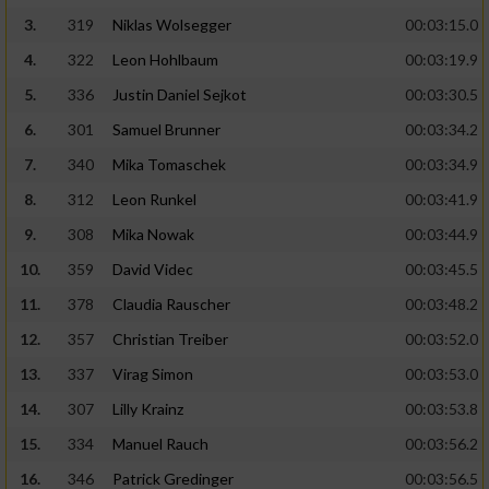
3.
319
Niklas Wolsegger
00:03:15.0
4.
322
Leon Hohlbaum
00:03:19.9
5.
336
Justin Daniel Sejkot
00:03:30.5
6.
301
Samuel Brunner
00:03:34.2
7.
340
Mika Tomaschek
00:03:34.9
8.
312
Leon Runkel
00:03:41.9
9.
308
Mika Nowak
00:03:44.9
10.
359
David Videc
00:03:45.5
11.
378
Claudia Rauscher
00:03:48.2
12.
357
Christian Treiber
00:03:52.0
13.
337
Virag Simon
00:03:53.0
14.
307
Lilly Krainz
00:03:53.8
15.
334
Manuel Rauch
00:03:56.2
16.
346
Patrick Gredinger
00:03:56.5