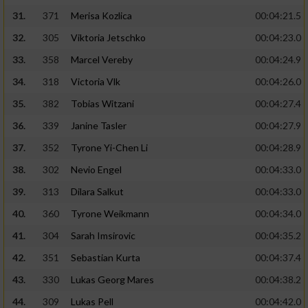
31.
371
Merisa Kozlica
00:04:21.5
32.
305
Viktoria Jetschko
00:04:23.0
33.
358
Marcel Vereby
00:04:24.9
34.
318
Victoria Vlk
00:04:26.0
35.
382
Tobias Witzani
00:04:27.4
36.
339
Janine Tasler
00:04:27.9
37.
352
Tyrone Yi-Chen Li
00:04:28.9
38.
302
Nevio Engel
00:04:33.0
39.
313
Dilara Salkut
00:04:33.0
40.
360
Tyrone Weikmann
00:04:34.0
41.
304
Sarah Imsirovic
00:04:35.2
42.
351
Sebastian Kurta
00:04:37.4
43.
330
Lukas Georg Mares
00:04:38.2
44.
309
Lukas Pell
00:04:42.0