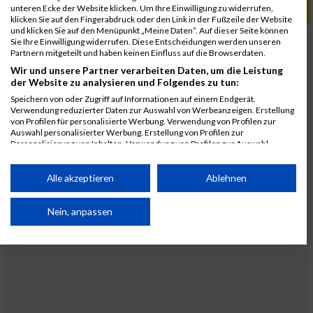
unteren Ecke der Website klicken. Um Ihre Einwilligung zu widerrufen,
ALBUM VOLKSSCHULLAUF VÖSENDORF / 20.05.2016
klicken Sie auf den Fingerabdruck oder den Link in der Fußzeile der Website
und klicken Sie auf den Menüpunkt „Meine Daten“. Auf dieser Seite können
Sie Ihre Einwilligung widerrufen. Diese Entscheidungen werden unseren
Partnern mitgeteilt und haben keinen Einfluss auf die Browserdaten.
Wir und unsere Partner verarbeiten Daten, um die Leistung
der Website zu analysieren und Folgendes zu tun:
Speichern von oder Zugriff auf Informationen auf einem Endgerät.
Verwendung reduzierter Daten zur Auswahl von Werbeanzeigen. Erstellung
von Profilen für personalisierte Werbung. Verwendung von Profilen zur
Auswahl personalisierter Werbung. Erstellung von Profilen zur
Personalisierung von Inhalten. Verwendung von Profilen zur Auswahl
personalisierter Inhalte. Messung der Werbeleistung. Messung der
Performance von Inhalten. Analyse von Zielgruppen durch Statistiken oder
Kombinationen von Daten aus verschiedenen Quellen. Entwicklung und
Alle akzeptieren
Ablehnen
Verbesserung der Angebote. Verwendung reduzierter Daten zur Auswahl
von Inhalten.
Daten können außerhalb der Europäischen Union weitergegeben und in die
Nein, anpassen
USA gesendet werden.
Ihre Einwilligung und die cookie Richtlinie gelten ausschließlich für diese
Website/App.
Partnerliste anzeigen (1 IAB-Anbieter)
Wir nutzen Ihre Daten für folgende Zwecke: