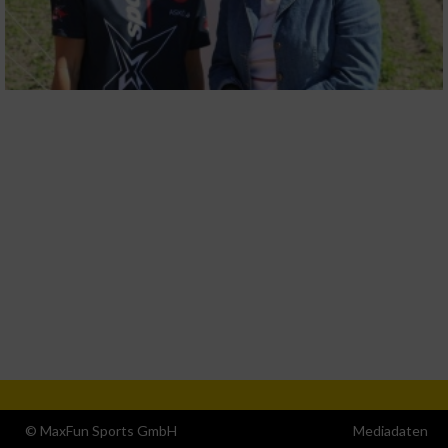
© MaxFun Sports GmbH
Mediadaten