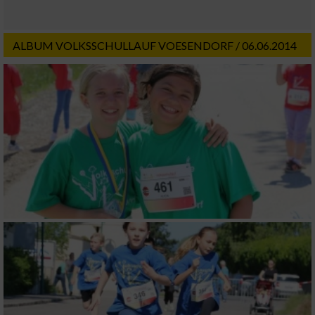
Messung der Performance von Inhalten
ALBUM VOLKSSCHULLAUF VOESENDORF / 06.06.2014
Analyse von Zielgruppen durch Statistiken
oder Kombinationen von Daten aus
verschiedenen Quellen
Entwicklung und Verbesserung der Angebote
Verwendung reduzierter Daten zur Auswahl
von Inhalten
IAB-Besonderheiten:
Verwendung genauer Standortdaten
Geräte anhand von aktiv angeforderten
Informationen identifizieren
Nicht-IAB-Verarbeitungszwecke: