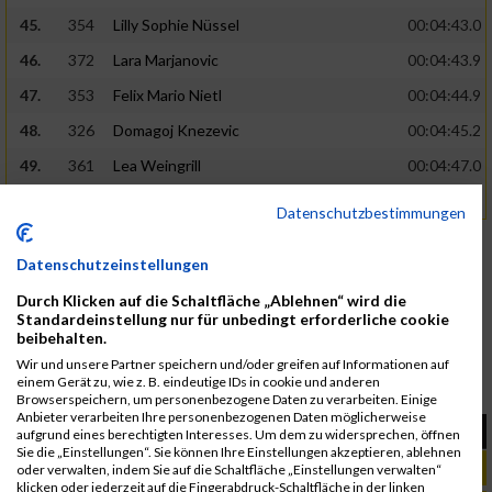
45.
354
Lilly Sophie Nüssel
00:04:43.0
46.
372
Lara Marjanovic
00:04:43.9
47.
353
Felix Mario Nietl
00:04:44.9
48.
326
Domagoj Knezevic
00:04:45.2
49.
361
Lea Weingrill
00:04:47.0
50.
345
Justin Führer
00:04:47.2
Datenschutzbestimmungen
«
1
2
»
Datenschutzeinstellungen
Legende:
Durch Klicken auf die Schaltfläche „Ablehnen“ wird die
GPos = Geschlechter Position, KPos = Kategorie Position, TPos =
Standardeinstellung nur für unbedingt erforderliche cookie
Team Position, DNS = Did not start, DNF = Did not finish, DQ =
beibehalten.
Disqualifiziert
Wir und unsere Partner speichern und/oder greifen auf Informationen auf
einem Gerät zu, wie z. B. eindeutige IDs in cookie und anderen
Ergebnisse auf Facebook teilen
Browserspeichern, um personenbezogene Daten zu verarbeiten. Einige
Anbieter verarbeiten Ihre personenbezogenen Daten möglicherweise
aufgrund eines berechtigten Interesses. Um dem zu widersprechen, öffnen
Sie die „Einstellungen“. Sie können Ihre Einstellungen akzeptieren, ablehnen
oder verwalten, indem Sie auf die Schaltfläche „Einstellungen verwalten“
klicken oder jederzeit auf die Fingerabdruck-Schaltfläche in der linken