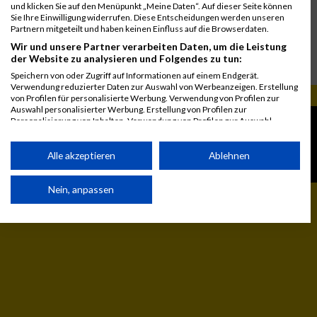
und klicken Sie auf den Menüpunkt „Meine Daten“. Auf dieser Seite können
Sie Ihre Einwilligung widerrufen. Diese Entscheidungen werden unseren
Partnern mitgeteilt und haben keinen Einfluss auf die Browserdaten.
Wir und unsere Partner verarbeiten Daten, um die Leistung
der Website zu analysieren und Folgendes zu tun:
Speichern von oder Zugriff auf Informationen auf einem Endgerät.
Verwendung reduzierter Daten zur Auswahl von Werbeanzeigen. Erstellung
von Profilen für personalisierte Werbung. Verwendung von Profilen zur
Auswahl personalisierter Werbung. Erstellung von Profilen zur
© MaxFun Sports GmbH
Mediadaten
Personalisierung von Inhalten. Verwendung von Profilen zur Auswahl
personalisierter Inhalte. Messung der Werbeleistung. Messung der
1999 - 2026
Jobs
Performance von Inhalten. Analyse von Zielgruppen durch Statistiken oder
Kontakt
Kombinationen von Daten aus verschiedenen Quellen. Entwicklung und
Alle akzeptieren
Ablehnen
Verbesserung der Angebote. Verwendung reduzierter Daten zur Auswahl
Impressum
von Inhalten.
Daten können außerhalb der Europäischen Union weitergegeben und in die
Nein, anpassen
USA gesendet werden.
Ihre Einwilligung und die cookie Richtlinie gelten ausschließlich für diese
Website/App.
Partnerliste anzeigen (1 IAB-Anbieter)
Wir nutzen Ihre Daten für folgende Zwecke:
IAB-Verarbeitungszwecke: