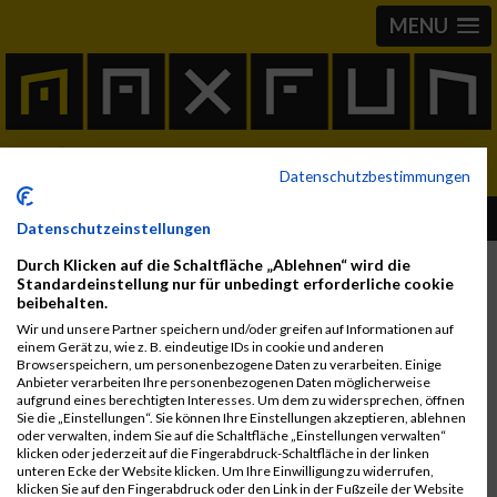
MENU
Datenschutzbestimmungen
Ergebnis nicht gefunden
Datenschutzeinstellungen
Durch Klicken auf die Schaltfläche „Ablehnen“ wird die
Standardeinstellung nur für unbedingt erforderliche cookie
Dieses Ergebnis steht leider nicht mehr zur Verfügung.
beibehalten.
Wir und unsere Partner speichern und/oder greifen auf Informationen auf
einem Gerät zu, wie z. B. eindeutige IDs in cookie und anderen
Browserspeichern, um personenbezogene Daten zu verarbeiten. Einige
Anbieter verarbeiten Ihre personenbezogenen Daten möglicherweise
aufgrund eines berechtigten Interesses. Um dem zu widersprechen, öffnen
Sie die „Einstellungen“. Sie können Ihre Einstellungen akzeptieren, ablehnen
oder verwalten, indem Sie auf die Schaltfläche „Einstellungen verwalten“
klicken oder jederzeit auf die Fingerabdruck-Schaltfläche in der linken
unteren Ecke der Website klicken. Um Ihre Einwilligung zu widerrufen,
klicken Sie auf den Fingerabdruck oder den Link in der Fußzeile der Website