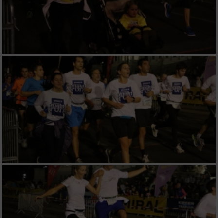
Erstellung von Profilen zur Personalisierung
von Inhalten
Verwendung von Profilen zur Auswahl
personalisierter Inhalte
Messung der Werbeleistung
Messung der Performance von Inhalten
Analyse von Zielgruppen durch Statistiken
oder Kombinationen von Daten aus
verschiedenen Quellen
Entwicklung und Verbesserung der Angebote
Verwendung reduzierter Daten zur Auswahl
von Inhalten