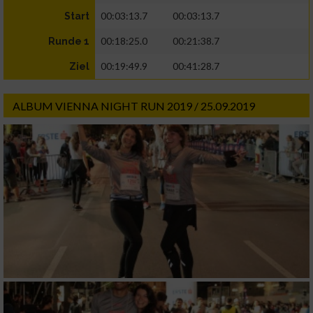
00:03:13.7
00:03:13.7
Start
00:18:25.0
00:21:38.7
Runde 1
00:19:49.9
00:41:28.7
Ziel
ALBUM VIENNA NIGHT RUN 2019 / 25.09.2019