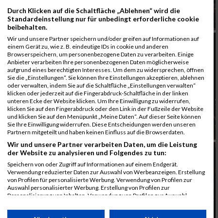
Durch Klicken auf die Schaltfläche „Ablehnen“ wird die
Standardeinstellung nur für unbedingt erforderliche cookie
beibehalten.
Wir und unsere Partner speichern und/oder greifen auf Informationen auf
einem Gerät zu, wie z. B. eindeutige IDs in cookie und anderen
Browserspeichern, um personenbezogene Daten zu verarbeiten. Einige
Anbieter verarbeiten Ihre personenbezogenen Daten möglicherweise
aufgrund eines berechtigten Interesses. Um dem zu widersprechen, öffnen
Sie die „Einstellungen“. Sie können Ihre Einstellungen akzeptieren, ablehnen
oder verwalten, indem Sie auf die Schaltfläche „Einstellungen verwalten“
klicken oder jederzeit auf die Fingerabdruck-Schaltfläche in der linken
unteren Ecke der Website klicken. Um Ihre Einwilligung zu widerrufen,
klicken Sie auf den Fingerabdruck oder den Link in der Fußzeile der Website
und klicken Sie auf den Menüpunkt „Meine Daten“. Auf dieser Seite können
Sie Ihre Einwilligung widerrufen. Diese Entscheidungen werden unseren
Partnern mitgeteilt und haben keinen Einfluss auf die Browserdaten.
Wir und unsere Partner verarbeiten Daten, um die Leistung
der Website zu analysieren und Folgendes zu tun:
Speichern von oder Zugriff auf Informationen auf einem Endgerät.
Verwendung reduzierter Daten zur Auswahl von Werbeanzeigen. Erstellung
von Profilen für personalisierte Werbung. Verwendung von Profilen zur
Auswahl personalisierter Werbung. Erstellung von Profilen zur
Personalisierung von Inhalten. Verwendung von Profilen zur Auswahl
personalisierter Inhalte. Messung der Werbeleistung. Messung der
Performance von Inhalten. Analyse von Zielgruppen durch Statistiken oder