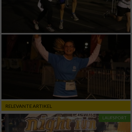
IAB-Besonderheiten:
Verwendung genauer Standortdaten
Geräte anhand von aktiv angeforderten
Informationen identifizieren
Nicht-IAB-Verarbeitungszwecke:
Notwendig
Performance
Funktional
RELEVANTE ARTIKEL
Werbung
LAUFSPORT