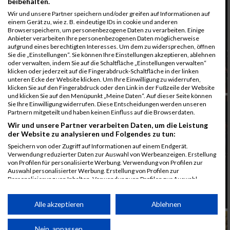
beibehalten.
Wir und unsere Partner speichern und/oder greifen auf Informationen auf
einem Gerät zu, wie z. B. eindeutige IDs in cookie und anderen
Browserspeichern, um personenbezogene Daten zu verarbeiten. Einige
Anbieter verarbeiten Ihre personenbezogenen Daten möglicherweise
aufgrund eines berechtigten Interesses. Um dem zu widersprechen, öffnen
Sie die „Einstellungen“. Sie können Ihre Einstellungen akzeptieren, ablehnen
oder verwalten, indem Sie auf die Schaltfläche „Einstellungen verwalten“
klicken oder jederzeit auf die Fingerabdruck-Schaltfläche in der linken
unteren Ecke der Website klicken. Um Ihre Einwilligung zu widerrufen,
klicken Sie auf den Fingerabdruck oder den Link in der Fußzeile der Website
und klicken Sie auf den Menüpunkt „Meine Daten“. Auf dieser Seite können
Sie Ihre Einwilligung widerrufen. Diese Entscheidungen werden unseren
Partnern mitgeteilt und haben keinen Einfluss auf die Browserdaten.
Wir und unsere Partner verarbeiten Daten, um die Leistung
der Website zu analysieren und Folgendes zu tun:
Speichern von oder Zugriff auf Informationen auf einem Endgerät.
Verwendung reduzierter Daten zur Auswahl von Werbeanzeigen. Erstellung
von Profilen für personalisierte Werbung. Verwendung von Profilen zur
Auswahl personalisierter Werbung. Erstellung von Profilen zur
Personalisierung von Inhalten. Verwendung von Profilen zur Auswahl
personalisierter Inhalte. Messung der Werbeleistung. Messung der
Performance von Inhalten. Analyse von Zielgruppen durch Statistiken oder
Kombinationen von Daten aus verschiedenen Quellen. Entwicklung und
Alle akzeptieren
Ablehnen
Verbesserung der Angebote. Verwendung reduzierter Daten zur Auswahl
von Inhalten.
Daten können außerhalb der Europäischen Union weitergegeben und in die
Nein, anpassen