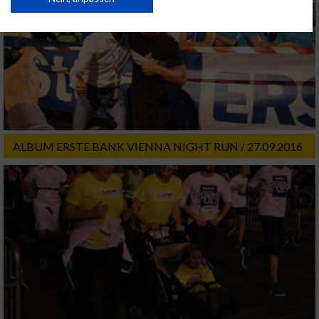
USA gesendet werden.
Ihre Einwilligung und die cookie Richtlinie gelten ausschließlich für diese
Website/App.
Partnerliste anzeigen (1 IAB-Anbieter)
Wir nutzen Ihre Daten für folgende Zwecke:
IAB-Verarbeitungszwecke:
Speichern von oder Zugriff auf Informationen
auf einem Endgerät
ALBUM ERSTE BANK VIENNA NIGHT RUN / 27.09.2016
Verwendung reduzierter Daten zur Auswahl
von Werbeanzeigen
Erstellung von Profilen für personalisierte
Werbung
Verwendung von Profilen zur Auswahl
personalisierter Werbung
Erstellung von Profilen zur Personalisierung
von Inhalten