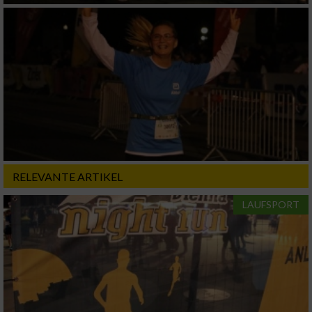
Geräte anhand von aktiv angeforderten
Informationen identifizieren
Nicht-IAB-Verarbeitungszwecke:
Notwendig
Performance
RELEVANTE ARTIKEL
Funktional
LAUFSPORT
Werbung