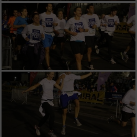
Verwendung von Profilen zur Auswahl
personalisierter Inhalte
Messung der Werbeleistung
Messung der Performance von Inhalten
Analyse von Zielgruppen durch Statistiken
oder Kombinationen von Daten aus
verschiedenen Quellen
Entwicklung und Verbesserung der Angebote
Verwendung reduzierter Daten zur Auswahl
von Inhalten
IAB-Besonderheiten:
Verwendung genauer Standortdaten