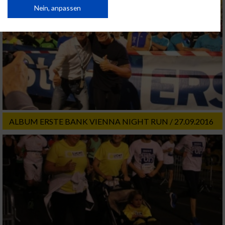
Daten können außerhalb der Europäischen Union weitergegeben und in die
Nein, anpassen
USA gesendet werden.
Ihre Einwilligung und die cookie Richtlinie gelten ausschließlich für diese
Website/App.
Partnerliste anzeigen (1 IAB-Anbieter)
Wir nutzen Ihre Daten für folgende Zwecke:
IAB-Verarbeitungszwecke:
Speichern von oder Zugriff auf Informationen
auf einem Endgerät
ALBUM ERSTE BANK VIENNA NIGHT RUN / 27.09.2016
Verwendung reduzierter Daten zur Auswahl
von Werbeanzeigen
Erstellung von Profilen für personalisierte
Werbung
Verwendung von Profilen zur Auswahl
personalisierter Werbung
Erstellung von Profilen zur Personalisierung