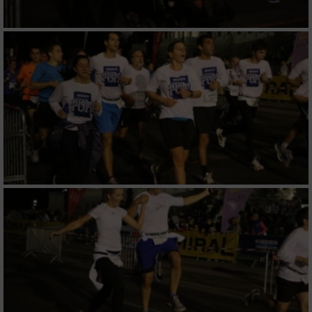
von Inhalten
Verwendung von Profilen zur Auswahl
personalisierter Inhalte
Messung der Werbeleistung
Messung der Performance von Inhalten
Analyse von Zielgruppen durch Statistiken
oder Kombinationen von Daten aus
verschiedenen Quellen
Entwicklung und Verbesserung der Angebote
Verwendung reduzierter Daten zur Auswahl
von Inhalten
IAB-Besonderheiten: