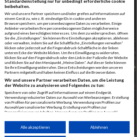
Standardeinstellung nur für unbedingt erforderliche cookie
beibehalten.
Wir und unsere Partner speichern und/oder greifen auf Informationen auf
einem Gerät zu, wie z. B. eindeutige IDs in cookie und anderen
Browserspeichern, um personenbezogene Daten zu verarbeiten. Einige
Anbieter verarbeiten Ihre personenbezogenen Daten möglicherweise
aufgrund eines berechtigten Interesses. Um dem zu widersprechen, öffnen
Sie die „Einstellungen“. Sie können Ihre Einstellungen akzeptieren, ablehnen
oder verwalten, indem Sie auf die Schaltfläche „Einstellungen verwalten“
klicken oder jederzeit auf die Fingerabdruck-Schaltfläche in der linken
unteren Ecke der Website klicken. Um Ihre Einwilligung zu widerrufen,
klicken Sie auf den Fingerabdruck oder den Link in der Fußzeile der Website
und klicken Sie auf den Menüpunkt „Meine Daten“. Auf dieser Seite können
Sie Ihre Einwilligung widerrufen. Diese Entscheidungen werden unseren
Partnern mitgeteilt und haben keinen Einfluss auf die Browserdaten.
Wir und unsere Partner verarbeiten Daten, um die Leistung
der Website zu analysieren und Folgendes zu tun:
Speichern von oder Zugriff auf Informationen auf einem Endgerät.
Verwendung reduzierter Daten zur Auswahl von Werbeanzeigen. Erstellung
von Profilen für personalisierte Werbung. Verwendung von Profilen zur
Auswahl personalisierter Werbung. Erstellung von Profilen zur
Personalisierung von Inhalten. Verwendung von Profilen zur Auswahl
personalisierter Inhalte. Messung der Werbeleistung. Messung der
Performance von Inhalten. Analyse von Zielgruppen durch Statistiken oder
Kombinationen von Daten aus verschiedenen Quellen. Entwicklung und
Alle akzeptieren
Ablehnen
Verbesserung der Angebote. Verwendung reduzierter Daten zur Auswahl
von Inhalten.