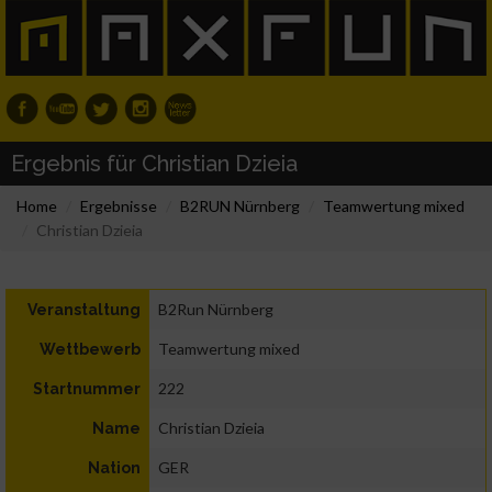
Ergebnis für Christian Dzieia
Home
Ergebnisse
B2RUN Nürnberg
Teamwertung mixed
Christian Dzieia
B2Run Nürnberg
Veranstaltung
Teamwertung mixed
Wettbewerb
222
Startnummer
Christian Dzieia
Name
GER
Nation