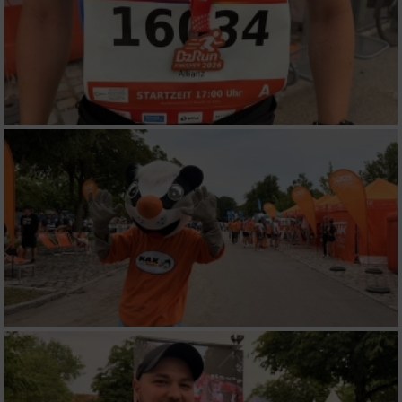
verschiedenen Quellen
Entwicklung und Verbesserung der Angebote
Verwendung reduzierter Daten zur Auswahl
von Inhalten
IAB-Besonderheiten:
Verwendung genauer Standortdaten
Geräte anhand von aktiv angeforderten
Informationen identifizieren
Nicht-IAB-Verarbeitungszwecke:
Notwendig
Performance