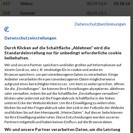
423
Walker
00:39:16.8
03:18:16
358
Sommer
00:39:22.1
385
Wedel
00:39:30.1
Datenschutzbestimmungen
397
Weber
00:39:40.1
Datenschutzeinstellungen
402
Kewalramani
00:40:27.6
Durch Klicken auf die Schaltfläche „Ablehnen“ wird die
317
Minder
00:39:41.2
03:20:34
Standardeinstellung nur für unbedingt erforderliche cookie
beibehalten.
422
Mueller
00:39:47.9
Wir und unsere Partner speichern und/oder greifen auf Informationen auf
einem Gerät zu, wie z. B. eindeutige IDs in cookie und anderen
333
Poneleit
00:39:51.7
Browserspeichern, um personenbezogene Daten zu verarbeiten. Einige
Anbieter verarbeiten Ihre personenbezogenen Daten möglicherweise
286
John
00:40:28.1
aufgrund eines berechtigten Interesses. Um dem zu widersprechen, öffnen
Sie die „Einstellungen“. Sie können Ihre Einstellungen akzeptieren, ablehnen
323
Nitsche
00:40:45.6
oder verwalten, indem Sie auf die Schaltfläche „Einstellungen verwalten“
klicken oder jederzeit auf die Fingerabdruck-Schaltfläche in der linken
389
Wenzlaw
00:40:08.3
03:23:26
unteren Ecke der Website klicken. Um Ihre Einwilligung zu widerrufen,
klicken Sie auf den Fingerabdruck oder den Link in der Fußzeile der Website
252
Dutz
00:40:18.9
und klicken Sie auf den Menüpunkt „Meine Daten“. Auf dieser Seite können
Sie Ihre Einwilligung widerrufen. Diese Entscheidungen werden unseren
373
Torres
00:40:41.2
Partnern mitgeteilt und haben keinen Einfluss auf die Browserdaten.
326
Ortner
00:40:53.4
Wir und unsere Partner verarbeiten Daten, um die Leistung