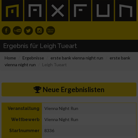
Ergebnis für Leigh Tueart
Home
Ergebnisse
erste bank vienna night run
erste bank
vienna night run
Leigh Tueart
Neue Ergebnislisten
Vienna Night Run
Veranstaltung
Vienna Night Run
Wettbewerb
8336
Startnummer