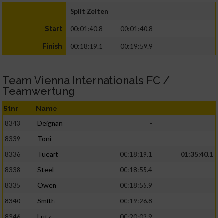
Split Zeiten
00:01:40.8
00:01:40.8
Start
00:18:19.1
00:19:59.9
Finish
Team Vienna Internationals FC /
Teamwertung
Stnr
Name
8343
Deignan
-
8339
Toni
-
8336
Tueart
00:18:19.1
01:35:40.1
8338
Steel
00:18:55.4
8335
Owen
00:18:55.9
8340
Smith
00:19:26.8
8346
Lutz
00:20:02.9