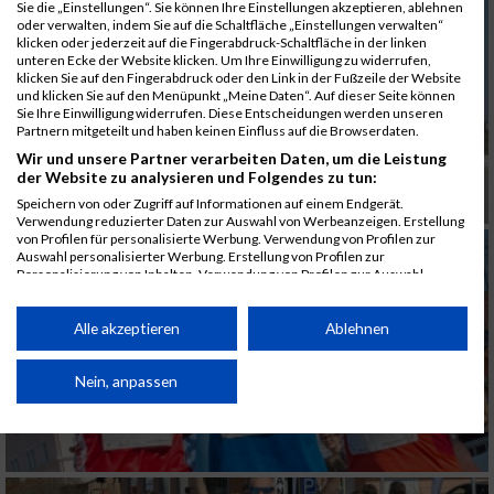
Sie die „Einstellungen“. Sie können Ihre Einstellungen akzeptieren, ablehnen
oder verwalten, indem Sie auf die Schaltfläche „Einstellungen verwalten“
klicken oder jederzeit auf die Fingerabdruck-Schaltfläche in der linken
unteren Ecke der Website klicken. Um Ihre Einwilligung zu widerrufen,
klicken Sie auf den Fingerabdruck oder den Link in der Fußzeile der Website
und klicken Sie auf den Menüpunkt „Meine Daten“. Auf dieser Seite können
Sie Ihre Einwilligung widerrufen. Diese Entscheidungen werden unseren
Partnern mitgeteilt und haben keinen Einfluss auf die Browserdaten.
Wir und unsere Partner verarbeiten Daten, um die Leistung
der Website zu analysieren und Folgendes zu tun:
Speichern von oder Zugriff auf Informationen auf einem Endgerät.
Verwendung reduzierter Daten zur Auswahl von Werbeanzeigen. Erstellung
von Profilen für personalisierte Werbung. Verwendung von Profilen zur
Auswahl personalisierter Werbung. Erstellung von Profilen zur
Personalisierung von Inhalten. Verwendung von Profilen zur Auswahl
personalisierter Inhalte. Messung der Werbeleistung. Messung der
Performance von Inhalten. Analyse von Zielgruppen durch Statistiken oder
Kombinationen von Daten aus verschiedenen Quellen. Entwicklung und
Alle akzeptieren
Ablehnen
Verbesserung der Angebote. Verwendung reduzierter Daten zur Auswahl
von Inhalten.
Daten können außerhalb der Europäischen Union weitergegeben und in die
Nein, anpassen
USA gesendet werden.
Ihre Einwilligung und die cookie Richtlinie gelten ausschließlich für diese
Website/App.
Partnerliste anzeigen (1 IAB-Anbieter)