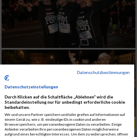
Datenschutzbestimmungen
Datenschutzeinstellungen
Durch Klicken auf die Schaltfläche „Ablehnen“ wird die
Standardeinstellung nur für unbedingt erforderliche cookie
beibehalten.
Wir und unsere Partner speichern und/oder greifen auf Informationen auf
einem Gerät zu, wie z. B. eindeutige IDs in cookie und anderen
ALBUM MARKTLAUF KREMSMÜNSTER / 31.03.2019
Browserspeichern, um personenbezogene Daten zu verarbeiten. Einige
Anbieter verarbeiten Ihre personenbezogenen Daten möglicherweise
aufgrund eines berechtigten Interesses. Um dem zu widersprechen, öffnen