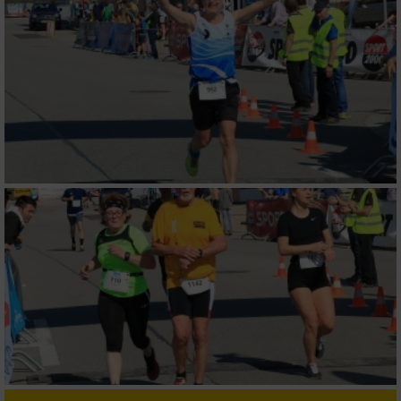
Wir nutzen Ihre Daten für folgende Zwecke:
IAB-Verarbeitungszwecke:
Speichern von oder Zugriff auf Informationen
auf einem Endgerät
Verwendung reduzierter Daten zur Auswahl
von Werbeanzeigen
Erstellung von Profilen für personalisierte
Werbung
Verwendung von Profilen zur Auswahl
personalisierter Werbung
Erstellung von Profilen zur Personalisierung
von Inhalten
Verwendung von Profilen zur Auswahl
personalisierter Inhalte