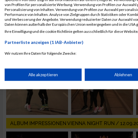
von Profilen für personalisierte Werbung. Verwendung von Profilen zur Auswahl p
Personalisierung von Inhalten. Verwendung von Profilen zur Auswahl personalis
Performance von Inhalten. Analyse von Zielgruppen durch Statistiken oder Komb
und Verbesserung der Angebote. Verwendung reduzierter Daten zur Auswahl von
Daten können außerhalb der Europäischen Union weitergegeben und in die USA 
Ihre Einwilligung und die cookie Richtlinie gelten ausschließlich für diese Website
ALBUM VIENNA NIGHT RUN 2019 / 25.09.2019
Partnerliste anzeigen (1 IAB-Anbieter)
Wir nutzen Ihre Daten für folgende Zwecke:
IAB-Verarbeitungszwecke:
Speichern von oder Zugriff auf Informationen auf einem Endge
Alle akzeptieren
Ablehnen
Verwendung reduzierter Daten zur Auswahl von Werbeanzeige
Erstellung von Profilen für personalisierte Werbung
ALBUM IMPRESSIONEN VIENNA NIGHT RUN / 12.09.2
Verwendung von Profilen zur Auswahl personalisierter Werbun