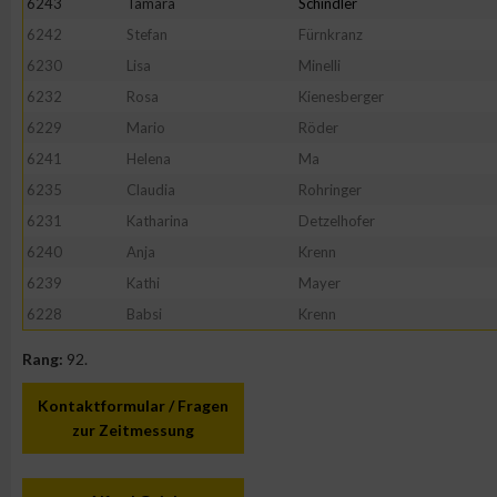
6243
Tamara
Schindler
6242
Stefan
Fürnkranz
6230
Lisa
Minelli
6232
Rosa
Kienesberger
6229
Mario
Röder
6241
Helena
Ma
6235
Claudia
Rohringer
6231
Katharina
Detzelhofer
6240
Anja
Krenn
6239
Kathi
Mayer
6228
Babsi
Krenn
Rang:
92.
Kontaktformular / Fragen
zur Zeitmessung