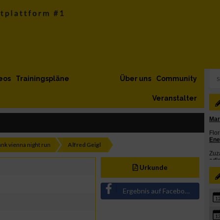
eos
Trainingspläne
Über uns
Community
Veranstalter
ank vienna night run
Alfred Geigl
Urkunde
Ergebnis auf Facebook teilen
1
1