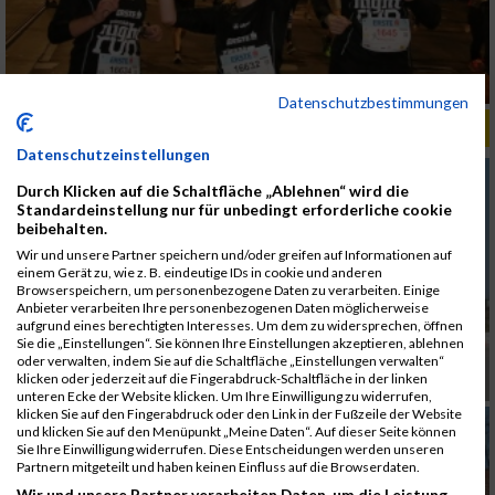
Datenschutzbestimmungen
ALBUM MARKTLAUF KREMSMÜNSTER / 31.03.2019
Datenschutzeinstellungen
Durch Klicken auf die Schaltfläche „Ablehnen“ wird die
Standardeinstellung nur für unbedingt erforderliche cookie
beibehalten.
Wir und unsere Partner speichern und/oder greifen auf Informationen auf
einem Gerät zu, wie z. B. eindeutige IDs in cookie und anderen
Browserspeichern, um personenbezogene Daten zu verarbeiten. Einige
Anbieter verarbeiten Ihre personenbezogenen Daten möglicherweise
aufgrund eines berechtigten Interesses. Um dem zu widersprechen, öffnen
Sie die „Einstellungen“. Sie können Ihre Einstellungen akzeptieren, ablehnen
oder verwalten, indem Sie auf die Schaltfläche „Einstellungen verwalten“
klicken oder jederzeit auf die Fingerabdruck-Schaltfläche in der linken
unteren Ecke der Website klicken. Um Ihre Einwilligung zu widerrufen,
klicken Sie auf den Fingerabdruck oder den Link in der Fußzeile der Website
und klicken Sie auf den Menüpunkt „Meine Daten“. Auf dieser Seite können
Sie Ihre Einwilligung widerrufen. Diese Entscheidungen werden unseren
Partnern mitgeteilt und haben keinen Einfluss auf die Browserdaten.
Wir und unsere Partner verarbeiten Daten, um die Leistung