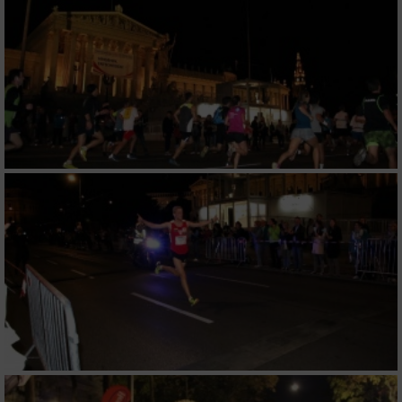
verschiedenen Quellen
Entwicklung und Verbesserung der Angebote
Verwendung reduzierter Daten zur Auswahl
von Inhalten
IAB-Besonderheiten:
Verwendung genauer Standortdaten
Geräte anhand von aktiv angeforderten
Informationen identifizieren
Nicht-IAB-Verarbeitungszwecke:
Notwendig
Performance