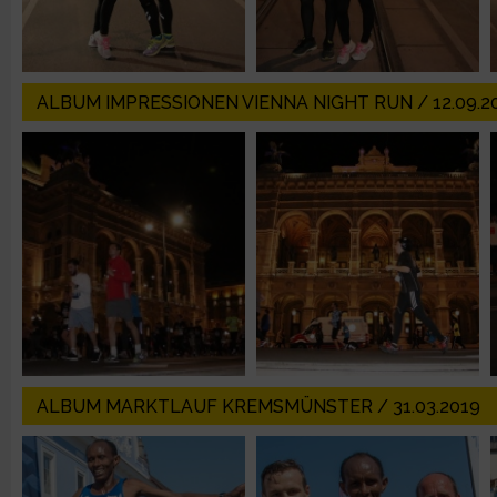
Erstellung von Profilen zur Personalisierung von Inhalten
ALBUM IMPRESSIONEN VIENNA NIGHT RUN / 12.09.2
Verwendung von Profilen zur Auswahl personalisierter Inhalte
Messung der Werbeleistung
Messung der Performance von Inhalten
Analyse von Zielgruppen durch Statistiken oder Kombinatione
verschiedenen Quellen
Entwicklung und Verbesserung der Angebote
ALBUM MARKTLAUF KREMSMÜNSTER / 31.03.2019
Verwendung reduzierter Daten zur Auswahl von Inhalten