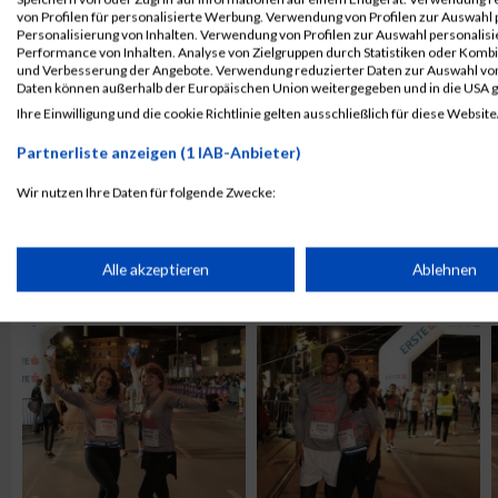
von Profilen für personalisierte Werbung. Verwendung von Profilen zur Auswahl p
Personalisierung von Inhalten. Verwendung von Profilen zur Auswahl personalis
Performance von Inhalten. Analyse von Zielgruppen durch Statistiken oder Komb
und Verbesserung der Angebote. Verwendung reduzierter Daten zur Auswahl von
Daten können außerhalb der Europäischen Union weitergegeben und in die USA 
Ihre Einwilligung und die cookie Richtlinie gelten ausschließlich für diese Website
Partnerliste anzeigen (1 IAB-Anbieter)
Wir nutzen Ihre Daten für folgende Zwecke:
IAB-Verarbeitungszwecke:
Speichern von oder Zugriff auf Informationen auf einem Endge
Alle akzeptieren
Ablehnen
ALBUM VIENNA NIGHT RUN 2019 / 25.09.2019
Verwendung reduzierter Daten zur Auswahl von Werbeanzeige
Erstellung von Profilen für personalisierte Werbung
Verwendung von Profilen zur Auswahl personalisierter Werbun