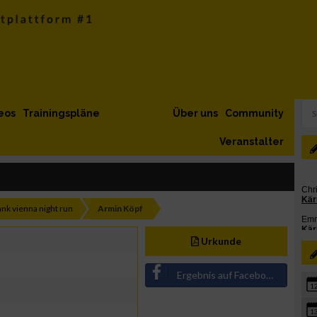
eos
Trainingspläne
Über uns
Community
Veranstalter
ank vienna night run
Armin Köpf
Urkunde
Ergebnis auf Facebook teilen
1
1