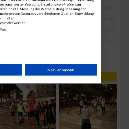
ersonalisierter Werbung. Erstellung von Profilen zur
ierter Inhalte. Messung der Werbeleistung. Messung der
inationen von Daten aus verschiedenen Quellen. Entwicklung
 Inhalten.
gesendet werden.
/App.
rät
Nein, anpassen
n
g