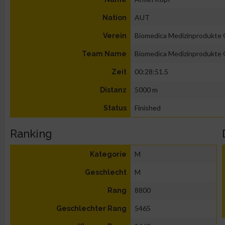
AUT
Nation
Biomedica Medizinprodukt
Verein
Biomedica Medizinprodukt
Team Name
00:28:51.5
Zeit
5000 m
Distanz
Finished
Status
Ranking
M
Kategorie
M
Geschlecht
8800
Rang
5465
Geschlechter Rang