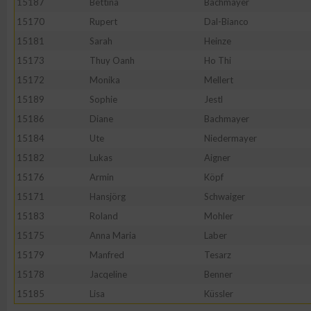
15187
Bettina
Bachmayer
15170
Rupert
Dal-Bianco
15181
Sarah
Heinze
15173
Thuy Oanh
Ho Thi
15172
Monika
Mellert
15189
Sophie
Jestl
15186
Diane
Bachmayer
15184
Ute
Niedermayer
15182
Lukas
Aigner
15176
Armin
Köpf
15171
Hansjörg
Schwaiger
15183
Roland
Mohler
15175
Anna Maria
Laber
15179
Manfred
Tesarz
15178
Jacqeline
Benner
15185
Lisa
Küssler