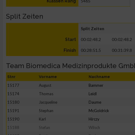
5465
Klassen Rang
Split Zeiten
Split Zeiten
00:02:48.2
00:02:48.2
Start
00:28:51.5
00:31:39.8
Finish
Team Biomedica Medizinprodukte Gmb
Stnr
Vorname
Nachname
15177
August
Bammer
15174
Thomas
Leidl
15180
Jacqueline
Daume
15191
Stephan
McGoldrick
15190
Karl
Hirczy
15188
Stefan
Wilsch