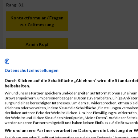
Rang:
31.
Kontaktformular / Fragen
zur Zeitmessung
Armin Köpf
Datenschutzeinstellungen
Durch Klicken auf die Schaltfläche „Ablehnen“ wird die Standardei
beibehalten.
Wir und unsere Partner speichern und/oder greifen auf Informationen auf einem G
Browserspeichern, um personenbezogene Daten zu verarbeiten. Einige Anbiete
aufgrund eines berechtigten Interesses. Um dem zu widersprechen, öffnen Sie die
ablehnen oder verwalten, indem Sie auf die Schaltfläche „Einstellungen verwalten“
der linken unteren Ecke der Website klicken. Um Ihre Einwilligung zu widerrufen, 
der Website und klicken Sie auf den Menüpunkt „Meine Daten“. Auf dieser Seite 
werden unseren Partnern mitgeteilt und haben keinen Einfluss auf die Browserd
Wir und unsere Partner verarbeiten Daten, um die Leistung der W
Speichern von oder Zugriff auf Informationen auf einem Endgerät. Verwendung r