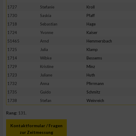
1727
Stefanie
Kroll
1730
Saskia
Pfaff
1718
Sebastian
Hage
1724
Yvonne
Kaiser
51465
Arnd
Hemmersbach
1725
Julia
Klamp
1714
Wibke
Bessems
1729
Kristine
Minz
1723
Juliane
Huth
1732
Anna
Pfirrmann
1735
Guido
Schmitz
1738
Stefan
Weinreich
Rang:
131.
Kontaktformular / Fragen
zur Zeitmessung