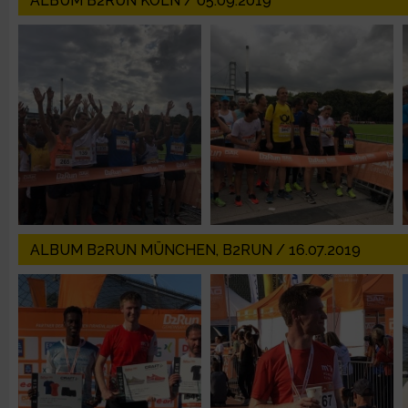
ALBUM B2RUN KÖLN / 05.09.2019
Erstellung von Profilen zur Personalisierung von Inhalten
Verwendung von Profilen zur Auswahl personalisierter Inhalte
Messung der Werbeleistung
Messung der Performance von Inhalten
Analyse von Zielgruppen durch Statistiken oder Kombinatione
ALBUM B2RUN MÜNCHEN, B2RUN / 16.07.2019
verschiedenen Quellen
Entwicklung und Verbesserung der Angebote
Verwendung reduzierter Daten zur Auswahl von Inhalten
IAB-Besonderheiten: