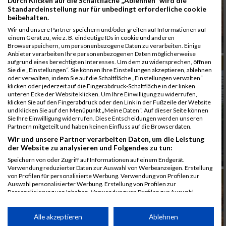
Durch Klicken auf die Schaltfläche „Ablehnen“ wird die
Standardeinstellung nur für unbedingt erforderliche cookie
beibehalten.
Wir und unsere Partner speichern und/oder greifen auf Informationen auf
einem Gerät zu, wie z. B. eindeutige IDs in cookie und anderen
Are you ready to beat the citys
Browserspeichern, um personenbezogene Daten zu verarbeiten. Einige
Anbieter verarbeiten Ihre personenbezogenen Daten möglicherweise
aufgrund eines berechtigten Interesses. Um dem zu widersprechen, öffnen
MUD RACE
Sie die „Einstellungen“. Sie können Ihre Einstellungen akzeptieren, ablehnen
oder verwalten, indem Sie auf die Schaltfläche „Einstellungen verwalten“
klicken oder jederzeit auf die Fingerabdruck-Schaltfläche in der linken
unteren Ecke der Website klicken. Um Ihre Einwilligung zu widerrufen,
klicken Sie auf den Fingerabdruck oder den Link in der Fußzeile der Website
und klicken Sie auf den Menüpunkt „Meine Daten“. Auf dieser Seite können
Sie Ihre Einwilligung widerrufen. Diese Entscheidungen werden unseren
Partnern mitgeteilt und haben keinen Einfluss auf die Browserdaten.
Wir und unsere Partner verarbeiten Daten, um die Leistung
der Website zu analysieren und Folgendes zu tun:
Schlamm und Sonnenschein beim Viennathlon
auf der Donausinsel
Speichern von oder Zugriff auf Informationen auf einem Endgerät.
Verwendung reduzierter Daten zur Auswahl von Werbeanzeigen. Erstellung
MUD RACE
von Profilen für personalisierte Werbung. Verwendung von Profilen zur
Auswahl personalisierter Werbung. Erstellung von Profilen zur
Personalisierung von Inhalten. Verwendung von Profilen zur Auswahl
personalisierter Inhalte. Messung der Werbeleistung. Messung der
Performance von Inhalten. Analyse von Zielgruppen durch Statistiken oder
Kombinationen von Daten aus verschiedenen Quellen. Entwicklung und
Alle akzeptieren
Ablehnen
Verbesserung der Angebote. Verwendung reduzierter Daten zur Auswahl