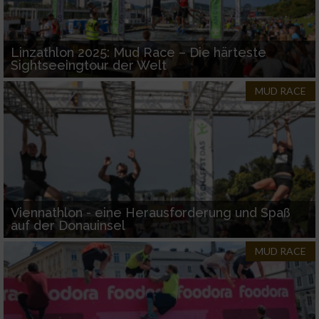
Erstellung von Profilen zur Personalisierung
von Inhalten
Linzathlon 2025: Mud Race – Die härteste
Verwendung von Profilen zur Auswahl
personalisierter Inhalte
Sightseeingtour der Welt
MUD RACE
Messung der Werbeleistung
Messung der Performance von Inhalten
Analyse von Zielgruppen durch Statistiken
oder Kombinationen von Daten aus
verschiedenen Quellen
Viennathlon - eine Herausforderung und Spaß
auf der Donauinsel
Entwicklung und Verbesserung der Angebote
MUD RACE
Verwendung reduzierter Daten zur Auswahl
von Inhalten
IAB-Besonderheiten: