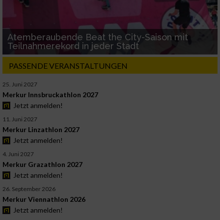
Verwendung genauer Standortdaten
Atemberaubende Beat the City-Saison mit
Geräte anhand von aktiv angeforderten
Teilnahmerekord in jeder Stadt
Informationen identifizieren
PASSENDE VERANSTALTUNGEN
Nicht-IAB-Verarbeitungszwecke:
25. Juni 2027
Notwendig
Merkur Innsbruckathlon 2027
Jetzt anmelden!
Performance
11. Juni 2027
Merkur Linzathlon 2027
Jetzt anmelden!
Funktional
4. Juni 2027
Merkur Grazathlon 2027
Jetzt anmelden!
Werbung
26. September 2026
Merkur Viennathlon 2026
Jetzt anmelden!