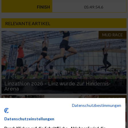
05:49:54.6
FINISH
RELEVANTE ARTIKEL
MUD RACE
Linzathlon 2026 - Linz wurde zur Hindernis-
Arena
MUD RACE
Datenschutzbestimmungen
Datenschutzeinstellungen