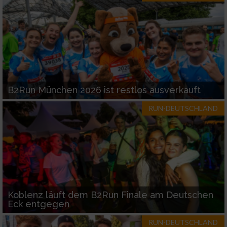
Werbung
B2Run München 2026 ist restlos ausverkauft
RUN-DEUTSCHLAND
Koblenz läuft dem B2Run Finale am Deutschen
Eck entgegen
RUN-DEUTSCHLAND