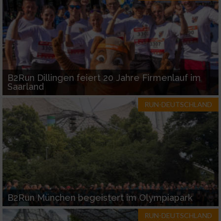
Verwendung reduzierter Daten zur Auswahl
von Inhalten
IAB-Besonderheiten:
Verwendung genauer Standortdaten
B2Run Dillingen feiert 20 Jahre Firmenlauf im
Saarland
Geräte anhand von aktiv angeforderten
RUN-DEUTSCHLAND
Informationen identifizieren
Nicht-IAB-Verarbeitungszwecke:
Notwendig
Performance
B2Run München begeistert im Olympiapark
Funktional
RUN-DEUTSCHLAND