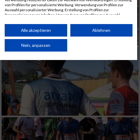
von Profilen für personalisierte Werbung. Verwendung von Profilen zur
Auswahl personalisierter Werbung. Erstellung von Profilen zur
Personalisierung von Inhalten. Verwendung von Profilen zur Auswahl
personalisierter Inhalte. Messung der Werbeleistung. Messung der
Performance von Inhalten. Analyse von Zielgruppen durch Statistiken oder
Kombinationen von Daten aus verschiedenen Quellen. Entwicklung und
Alle akzeptieren
Ablehnen
Verbesserung der Angebote. Verwendung reduzierter Daten zur Auswahl
von Inhalten.
Daten können außerhalb der Europäischen Union weitergegeben und in die
Nein, anpassen
USA gesendet werden.
Ihre Einwilligung und die cookie Richtlinie gelten ausschließlich für diese
Website/App.
Partnerliste anzeigen (1 IAB-Anbieter)
Wir nutzen Ihre Daten für folgende Zwecke:
IAB-Verarbeitungszwecke:
Speichern von oder Zugriff auf Informationen
auf einem Endgerät
Verwendung reduzierter Daten zur Auswahl
von Werbeanzeigen