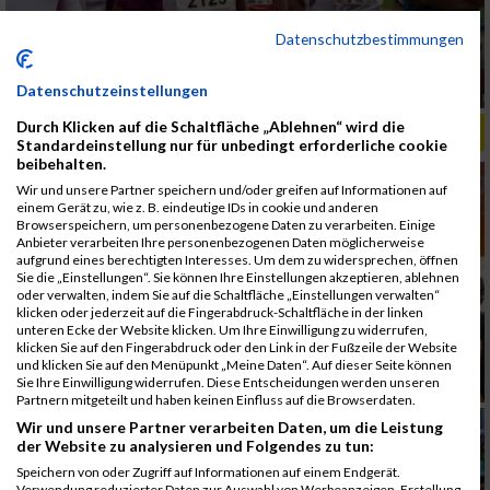
Datenschutzbestimmungen
Datenschutzeinstellungen
Durch Klicken auf die Schaltfläche „Ablehnen“ wird die
ALBUM B2RUN MÜNCHEN, B2RUN / 16.07.2019
Standardeinstellung nur für unbedingt erforderliche cookie
beibehalten.
Wir und unsere Partner speichern und/oder greifen auf Informationen auf
einem Gerät zu, wie z. B. eindeutige IDs in cookie und anderen
Browserspeichern, um personenbezogene Daten zu verarbeiten. Einige
Anbieter verarbeiten Ihre personenbezogenen Daten möglicherweise
aufgrund eines berechtigten Interesses. Um dem zu widersprechen, öffnen
Sie die „Einstellungen“. Sie können Ihre Einstellungen akzeptieren, ablehnen
oder verwalten, indem Sie auf die Schaltfläche „Einstellungen verwalten“
klicken oder jederzeit auf die Fingerabdruck-Schaltfläche in der linken
unteren Ecke der Website klicken. Um Ihre Einwilligung zu widerrufen,
klicken Sie auf den Fingerabdruck oder den Link in der Fußzeile der Website
und klicken Sie auf den Menüpunkt „Meine Daten“. Auf dieser Seite können
Sie Ihre Einwilligung widerrufen. Diese Entscheidungen werden unseren
Partnern mitgeteilt und haben keinen Einfluss auf die Browserdaten.
Wir und unsere Partner verarbeiten Daten, um die Leistung
der Website zu analysieren und Folgendes zu tun:
Speichern von oder Zugriff auf Informationen auf einem Endgerät.
Verwendung reduzierter Daten zur Auswahl von Werbeanzeigen. Erstellung