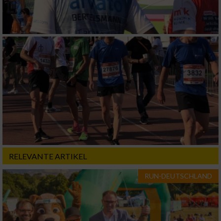
Geräte anhand von aktiv angeforderten
Informationen identifizieren
Nicht-IAB-Verarbeitungszwecke:
Notwendig
Performance
Funktional
RELEVANTE ARTIKEL
Werbung
RUN-DEUTSCHLAND