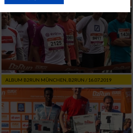
USA gesendet werden.
Ihre Einwilligung und die cookie Richtlinie gelten ausschließlich für diese
Website/App.
Partnerliste anzeigen (1 IAB-Anbieter)
Wir nutzen Ihre Daten für folgende Zwecke:
IAB-Verarbeitungszwecke:
Speichern von oder Zugriff auf Informationen
auf einem Endgerät
Verwendung reduzierter Daten zur Auswahl
von Werbeanzeigen
ALBUM B2RUN MÜNCHEN, B2RUN / 16.07.2019
Erstellung von Profilen für personalisierte
Werbung
Verwendung von Profilen zur Auswahl
personalisierter Werbung
Erstellung von Profilen zur Personalisierung
von Inhalten