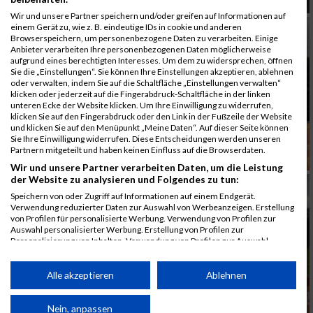
Wir und unsere Partner speichern und/oder greifen auf Informationen auf
einem Gerät zu, wie z. B. eindeutige IDs in cookie und anderen
Browserspeichern, um personenbezogene Daten zu verarbeiten. Einige
Anbieter verarbeiten Ihre personenbezogenen Daten möglicherweise
aufgrund eines berechtigten Interesses. Um dem zu widersprechen, öffnen
Sie die „Einstellungen“. Sie können Ihre Einstellungen akzeptieren, ablehnen
oder verwalten, indem Sie auf die Schaltfläche „Einstellungen verwalten“
klicken oder jederzeit auf die Fingerabdruck-Schaltfläche in der linken
unteren Ecke der Website klicken. Um Ihre Einwilligung zu widerrufen,
klicken Sie auf den Fingerabdruck oder den Link in der Fußzeile der Website
und klicken Sie auf den Menüpunkt „Meine Daten“. Auf dieser Seite können
Sie Ihre Einwilligung widerrufen. Diese Entscheidungen werden unseren
Partnern mitgeteilt und haben keinen Einfluss auf die Browserdaten.
Wir und unsere Partner verarbeiten Daten, um die Leistung
der Website zu analysieren und Folgendes zu tun:
Speichern von oder Zugriff auf Informationen auf einem Endgerät.
Verwendung reduzierter Daten zur Auswahl von Werbeanzeigen. Erstellung
von Profilen für personalisierte Werbung. Verwendung von Profilen zur
Auswahl personalisierter Werbung. Erstellung von Profilen zur
Personalisierung von Inhalten. Verwendung von Profilen zur Auswahl
personalisierter Inhalte. Messung der Werbeleistung. Messung der
Performance von Inhalten. Analyse von Zielgruppen durch Statistiken oder
Kombinationen von Daten aus verschiedenen Quellen. Entwicklung und
Alle akzeptieren
Ablehnen
Verbesserung der Angebote. Verwendung reduzierter Daten zur Auswahl
von Inhalten.
Daten können außerhalb der Europäischen Union weitergegeben und in die
Nein, anpassen