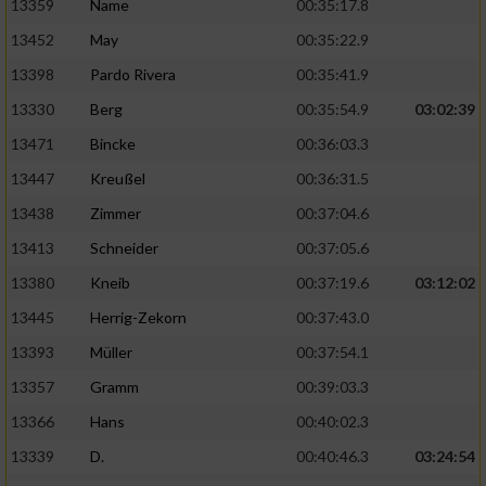
13359
Name
00:35:17.8
13452
May
00:35:22.9
13398
Pardo Rivera
00:35:41.9
13330
Berg
00:35:54.9
03:02:39
13471
Bincke
00:36:03.3
13447
Kreußel
00:36:31.5
13438
Zimmer
00:37:04.6
13413
Schneider
00:37:05.6
13380
Kneib
00:37:19.6
03:12:02
13445
Herrig-Zekorn
00:37:43.0
13393
Müller
00:37:54.1
13357
Gramm
00:39:03.3
13366
Hans
00:40:02.3
13339
D.
00:40:46.3
03:24:54