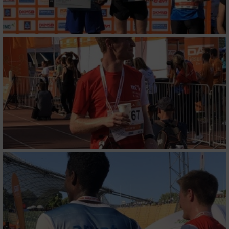
Verwendung von Profilen zur Auswahl
personalisierter Inhalte
Messung der Werbeleistung
Messung der Performance von Inhalten
Analyse von Zielgruppen durch Statistiken
oder Kombinationen von Daten aus
verschiedenen Quellen
Entwicklung und Verbesserung der Angebote
Verwendung reduzierter Daten zur Auswahl
von Inhalten
IAB-Besonderheiten:
Verwendung genauer Standortdaten