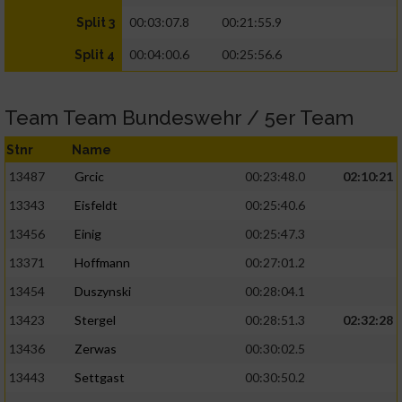
00:03:07.8
00:21:55.9
Split 3
00:04:00.6
00:25:56.6
Split 4
Team Team Bundeswehr / 5er Team
Stnr
Name
13487
Grcic
00:23:48.0
02:10:21
13343
Eisfeldt
00:25:40.6
13456
Einig
00:25:47.3
13371
Hoffmann
00:27:01.2
13454
Duszynski
00:28:04.1
13423
Stergel
00:28:51.3
02:32:28
13436
Zerwas
00:30:02.5
13443
Settgast
00:30:50.2