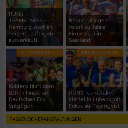
Entwicklung und Verbesserung der Angebote
RUN5
TEAMSTAFFEL
B2Run Dillingen
Verwendung reduzierter Daten zur Auswahl von Inhalten
Hamburg 2026 an
feiert 20 Jahre
beiden Lauftagen
Firmenlauf im
IAB-Besonderheiten:
ausverkauft
Saarland
Verwendung genauer Standortdaten
RUN-DEUTSCHLAND
RUN-DEUTSCHLAND
Geräte anhand von aktiv angeforderten Informationen identifi
Nicht-IAB-Verarbeitungszwecke:
Koblenz läuft dem
Notwendig
B2Run Finale am
RUN5 Teamstaffel
Deutschen Eck
startet in Lübeck mit
entgegen
Fokus auf Teamgeist
Performance
PASSENDE VERANSTALTUNGEN
Funktional