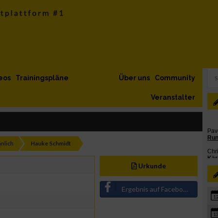
eos
Trainingspläne
Über uns
Community
Veranstalter
nlich
Hauke Schmidt
Urkunde
Ergebnis auf Facebook teilen
1
1