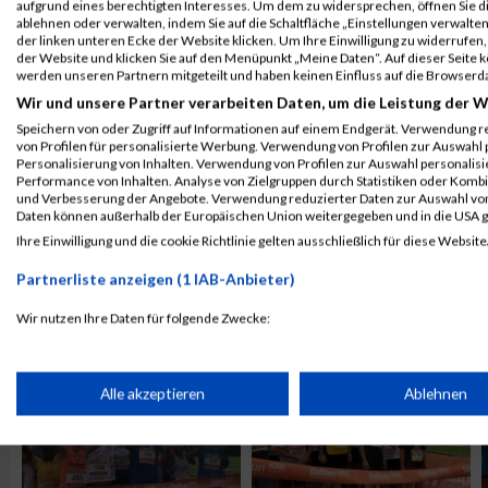
aufgrund eines berechtigten Interesses. Um dem zu widersprechen, öffnen Sie die
ablehnen oder verwalten, indem Sie auf die Schaltfläche „Einstellungen verwalten“
der linken unteren Ecke der Website klicken. Um Ihre Einwilligung zu widerrufen, 
der Website und klicken Sie auf den Menüpunkt „Meine Daten“. Auf dieser Seite 
werden unseren Partnern mitgeteilt und haben keinen Einfluss auf die Browserd
Wir und unsere Partner verarbeiten Daten, um die Leistung der W
Speichern von oder Zugriff auf Informationen auf einem Endgerät. Verwendung r
von Profilen für personalisierte Werbung. Verwendung von Profilen zur Auswahl p
Personalisierung von Inhalten. Verwendung von Profilen zur Auswahl personalis
Performance von Inhalten. Analyse von Zielgruppen durch Statistiken oder Komb
und Verbesserung der Angebote. Verwendung reduzierter Daten zur Auswahl von
Daten können außerhalb der Europäischen Union weitergegeben und in die USA 
Ihre Einwilligung und die cookie Richtlinie gelten ausschließlich für diese Website
Partnerliste anzeigen (1 IAB-Anbieter)
ALBUM B2RUN KÖLN / 05.09.2019
Wir nutzen Ihre Daten für folgende Zwecke:
IAB-Verarbeitungszwecke:
Speichern von oder Zugriff auf Informationen auf einem Endge
Alle akzeptieren
Ablehnen
Verwendung reduzierter Daten zur Auswahl von Werbeanzeige