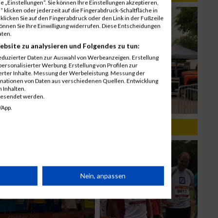
 „Einstellungen“. Sie können Ihre Einstellungen akzeptieren,
 klicken oder jederzeit auf die Fingerabdruck-Schaltfläche in
klicken Sie auf den Fingerabdruck oder den Link in der Fußzeile
können Sie Ihre Einwilligung widerrufen. Diese Entscheidungen
aten.
ebsite zu analysieren und Folgendes zu tun:
eduzierter Daten zur Auswahl von Werbeanzeigen. Erstellung
ersonalisierter Werbung. Erstellung von Profilen zur
ierter Inhalte. Messung der Werbeleistung. Messung der
inationen von Daten aus verschiedenen Quellen. Entwicklung
 Inhalten.
gesendet werden.
/App.
rät
Nein, anpassen
n