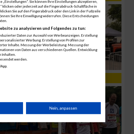
 „Einstellungen“. Sie können Ihre Einstellungen akzeptieren,
 klicken oder jederzeit auf die Fingerabdruck-Schaltfläche in
klicken Sie auf den Fingerabdruck oder den Link in der Fußzeile
können Sie Ihre Einwilligung widerrufen. Diese Entscheidungen
aten.
ebsite zu analysieren und Folgendes zu tun:
eduzierter Daten zur Auswahl von Werbeanzeigen. Erstellung
ersonalisierter Werbung. Erstellung von Profilen zur
ierter Inhalte. Messung der Werbeleistung. Messung der
inationen von Daten aus verschiedenen Quellen. Entwicklung
 Inhalten.
gesendet werden.
/App.
rät
Nein, anpassen
n