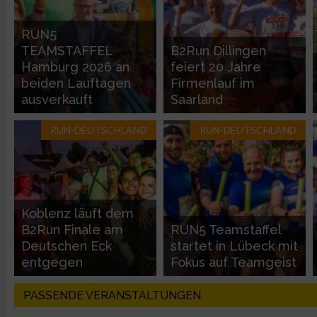
Entwicklung und Verbesserung der Angebote
RUN5
TEAMSTAFFEL
B2Run Dillingen
Verwendung reduzierter Daten zur Auswahl von Inhalten
Hamburg 2026 an
feiert 20 Jahre
beiden Lauftagen
Firmenlauf im
IAB-Besonderheiten:
ausverkauft
Saarland
Verwendung genauer Standortdaten
RUN-DEUTSCHLAND
RUN-DEUTSCHLAND
Geräte anhand von aktiv angeforderten Informationen identifi
Nicht-IAB-Verarbeitungszwecke:
Koblenz läuft dem
Notwendig
B2Run Finale am
RUN5 Teamstaffel
Deutschen Eck
startet in Lübeck mit
entgegen
Fokus auf Teamgeist
Performance
PASSENDE VERANSTALTUNGEN
Funktional