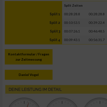
Split Zeiten
00:28:28.8
00:28:28.8
Split 1
00:10:53.5
00:39:22.4
Split 2
00:07:26.1
00:46:48.5
Split 3
00:09:43.1
00:56:31.7
Split 4
Kontaktformular / Fragen
zur Zeitmessung
Daniel Vogel