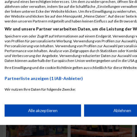
aufgrund eines berechtigten Interesses. Um dem zu widersprechen, öffnen Sie die
ablehnen oder verwalten, indem Sie auf die Schaltfläche „Einstellungen verwalten“
der linken unteren Ecke der Website klicken. Um Ihre Einwilligung zu widerrufen, 
der Website und klicken Sie auf den Menüpunkt „Meine Daten“. Auf dieser Seite 
werden unseren Partnern mitgeteilt und haben keinen Einfluss auf die Browserd
Wir und unsere Partner verarbeiten Daten, um die Leistung der W
Speichern von oder Zugriff auf Informationen auf einem Endgerät. Verwendung r
von Profilen für personalisierte Werbung. Verwendung von Profilen zur Auswahl p
Personalisierung von Inhalten. Verwendung von Profilen zur Auswahl personalis
Performance von Inhalten. Analyse von Zielgruppen durch Statistiken oder Komb
und Verbesserung der Angebote. Verwendung reduzierter Daten zur Auswahl von
Daten können außerhalb der Europäischen Union weitergegeben und in die USA 
Ihre Einwilligung und die cookie Richtlinie gelten ausschließlich für diese Website
Partnerliste anzeigen (1 IAB-Anbieter)
ALBUM B2RUN KÖLN / 05.09.2019
Wir nutzen Ihre Daten für folgende Zwecke:
IAB-Verarbeitungszwecke:
Speichern von oder Zugriff auf Informationen auf einem Endge
Alle akzeptieren
Ablehnen
Verwendung reduzierter Daten zur Auswahl von Werbeanzeige