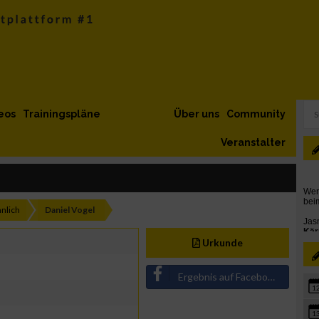
eos
Trainingspläne
Über uns
Community
Veranstalter
nlich
Daniel Vogel
Urkunde
Ergebnis auf Facebook teilen
1
1