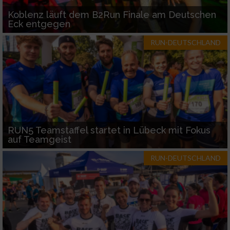
Koblenz läuft dem B2Run Finale am Deutschen
Eck entgegen
RUN-DEUTSCHLAND
RUN5 Teamstaffel startet in Lübeck mit Fokus
auf Teamgeist
RUN-DEUTSCHLAND