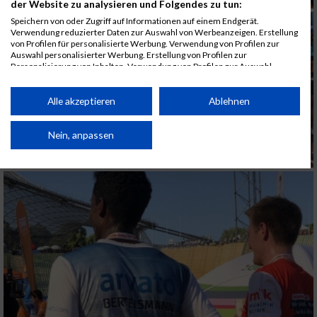
der Website zu analysieren und Folgendes zu tun:
Speichern von oder Zugriff auf Informationen auf einem Endgerät.
Verwendung reduzierter Daten zur Auswahl von Werbeanzeigen. Erstellung
von Profilen für personalisierte Werbung. Verwendung von Profilen zur
Auswahl personalisierter Werbung. Erstellung von Profilen zur
Personalisierung von Inhalten. Verwendung von Profilen zur Auswahl
personalisierter Inhalte. Messung der Werbeleistung. Messung der
Performance von Inhalten. Analyse von Zielgruppen durch Statistiken oder
Kombinationen von Daten aus verschiedenen Quellen. Entwicklung und
Alle akzeptieren
Ablehnen
Verbesserung der Angebote. Verwendung reduzierter Daten zur Auswahl
von Inhalten.
Daten können außerhalb der Europäischen Union weitergegeben und in die
Nein, anpassen
USA gesendet werden.
Ihre Einwilligung und die cookie Richtlinie gelten ausschließlich für diese
Website/App.
Partnerliste anzeigen (1 IAB-Anbieter)
Wir nutzen Ihre Daten für folgende Zwecke:
IAB-Verarbeitungszwecke:
Speichern von oder Zugriff auf Informationen
auf einem Endgerät
Verwendung reduzierter Daten zur Auswahl