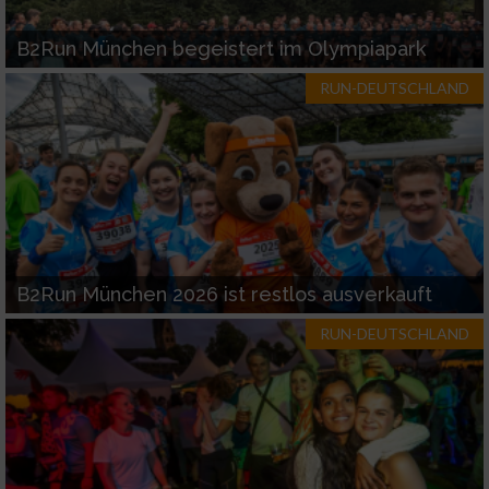
Funktional
B2Run München begeistert im Olympiapark
Werbung
RUN-DEUTSCHLAND
B2Run München 2026 ist restlos ausverkauft
RUN-DEUTSCHLAND