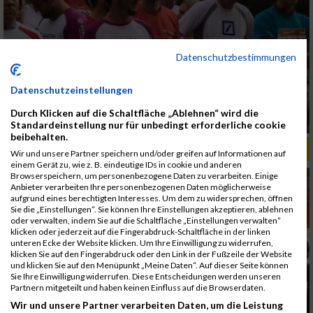
Datenschutzbestimmungen
Datenschutzeinstellungen
Durch Klicken auf die Schaltfläche „Ablehnen“ wird die
Standardeinstellung nur für unbedingt erforderliche cookie
beibehalten.
ALBUM B2RUN MÜNCHEN, B2RUN / 16.07.2019
Wir und unsere Partner speichern und/oder greifen auf Informationen auf
einem Gerät zu, wie z. B. eindeutige IDs in cookie und anderen
Browserspeichern, um personenbezogene Daten zu verarbeiten. Einige
Anbieter verarbeiten Ihre personenbezogenen Daten möglicherweise
aufgrund eines berechtigten Interesses. Um dem zu widersprechen, öffnen
Sie die „Einstellungen“. Sie können Ihre Einstellungen akzeptieren, ablehnen
oder verwalten, indem Sie auf die Schaltfläche „Einstellungen verwalten“
klicken oder jederzeit auf die Fingerabdruck-Schaltfläche in der linken
unteren Ecke der Website klicken. Um Ihre Einwilligung zu widerrufen,
klicken Sie auf den Fingerabdruck oder den Link in der Fußzeile der Website
und klicken Sie auf den Menüpunkt „Meine Daten“. Auf dieser Seite können
Sie Ihre Einwilligung widerrufen. Diese Entscheidungen werden unseren
Partnern mitgeteilt und haben keinen Einfluss auf die Browserdaten.
Wir und unsere Partner verarbeiten Daten, um die Leistung