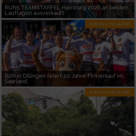
verschiedenen Quellen
RUN5 TEAMSTAFFEL Hamburg 2026 an beiden
Lauftagen ausverkauft
Entwicklung und Verbesserung der Angebote
RUN-DEUTSCHLAND
Verwendung reduzierter Daten zur Auswahl
von Inhalten
IAB-Besonderheiten:
Verwendung genauer Standortdaten
Geräte anhand von aktiv angeforderten
B2Run Dillingen feiert 20 Jahre Firmenlauf im
Informationen identifizieren
Saarland
Nicht-IAB-Verarbeitungszwecke:
RUN-DEUTSCHLAND
Notwendig
Performance