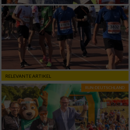
von Werbeanzeigen
Erstellung von Profilen für personalisierte
Werbung
Verwendung von Profilen zur Auswahl
personalisierter Werbung
Erstellung von Profilen zur Personalisierung
von Inhalten
Verwendung von Profilen zur Auswahl
personalisierter Inhalte
RELEVANTE ARTIKEL
RUN-DEUTSCHLAND
Messung der Werbeleistung
Messung der Performance von Inhalten
Analyse von Zielgruppen durch Statistiken
oder Kombinationen von Daten aus