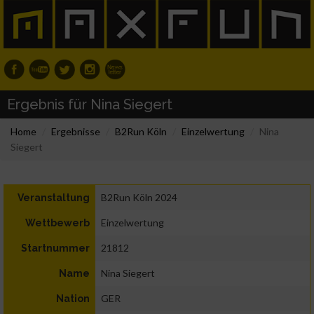
Ergebnis für Nina Siegert
Home
Ergebnisse
B2Run Köln
Einzelwertung
Nina
Siegert
B2Run Köln 2024
Veranstaltung
Einzelwertung
Wettbewerb
21812
Startnummer
Nina Siegert
Name
GER
Nation