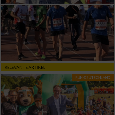
von Werbeanzeigen
Erstellung von Profilen für personalisierte
Werbung
Verwendung von Profilen zur Auswahl
personalisierter Werbung
Erstellung von Profilen zur Personalisierung
von Inhalten
Verwendung von Profilen zur Auswahl
personalisierter Inhalte
RELEVANTE ARTIKEL
RUN-DEUTSCHLAND
Messung der Werbeleistung
Messung der Performance von Inhalten
Analyse von Zielgruppen durch Statistiken
oder Kombinationen von Daten aus