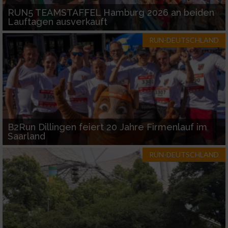
verschiedenen Quellen
RUN5 TEAMSTAFFEL Hamburg 2026 an beiden
Lauftagen ausverkauft
Entwicklung und Verbesserung der Angebote
RUN-DEUTSCHLAND
Verwendung reduzierter Daten zur Auswahl
von Inhalten
IAB-Besonderheiten:
Verwendung genauer Standortdaten
Geräte anhand von aktiv angeforderten
B2Run Dillingen feiert 20 Jahre Firmenlauf im
Informationen identifizieren
Saarland
Nicht-IAB-Verarbeitungszwecke:
RUN-DEUTSCHLAND
Notwendig
Performance