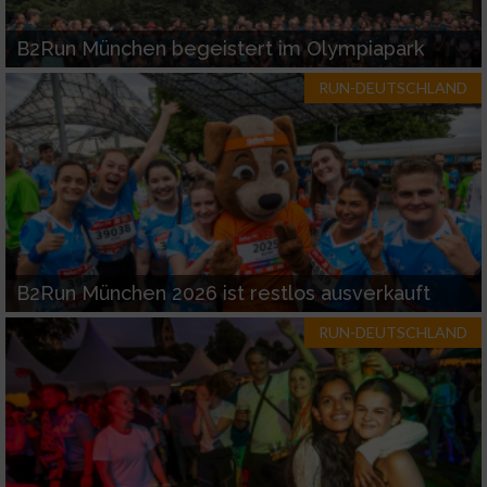
Funktional
B2Run München begeistert im Olympiapark
Werbung
RUN-DEUTSCHLAND
B2Run München 2026 ist restlos ausverkauft
RUN-DEUTSCHLAND