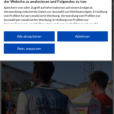
der Website zu analysieren und Folgendes zu tun:
Speichern von oder Zugriff auf Informationen auf einem Endgerät.
Verwendung reduzierter Daten zur Auswahl von Werbeanzeigen. Erstellung
von Profilen für personalisierte Werbung. Verwendung von Profilen zur
Auswahl personalisierter Werbung. Erstellung von Profilen zur
Personalisierung von Inhalten. Verwendung von Profilen zur Auswahl
personalisierter Inhalte. Messung der Werbeleistung. Messung der
Performance von Inhalten. Analyse von Zielgruppen durch Statistiken oder
Kombinationen von Daten aus verschiedenen Quellen. Entwicklung und
Alle akzeptieren
Ablehnen
Verbesserung der Angebote. Verwendung reduzierter Daten zur Auswahl
von Inhalten.
Daten können außerhalb der Europäischen Union weitergegeben und in die
Nein, anpassen
USA gesendet werden.
Ihre Einwilligung und die cookie Richtlinie gelten ausschließlich für diese
Website/App.
Partnerliste anzeigen (1 IAB-Anbieter)
Wir nutzen Ihre Daten für folgende Zwecke:
IAB-Verarbeitungszwecke:
Speichern von oder Zugriff auf Informationen
auf einem Endgerät
Verwendung reduzierter Daten zur Auswahl