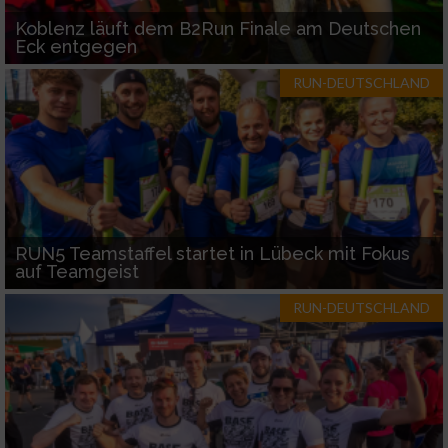
Koblenz läuft dem B2Run Finale am Deutschen
Eck entgegen
RUN-DEUTSCHLAND
RUN5 Teamstaffel startet in Lübeck mit Fokus
auf Teamgeist
RUN-DEUTSCHLAND