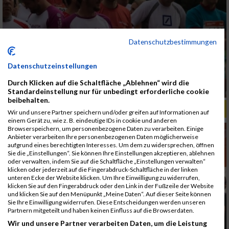
Datenschutzbestimmungen
Datenschutzeinstellungen
Durch Klicken auf die Schaltfläche „Ablehnen“ wird die
Standardeinstellung nur für unbedingt erforderliche cookie
beibehalten.
ALBUM B2RUN MÜNCHEN, B2RUN / 16.07.2019
Wir und unsere Partner speichern und/oder greifen auf Informationen auf
einem Gerät zu, wie z. B. eindeutige IDs in cookie und anderen
Browserspeichern, um personenbezogene Daten zu verarbeiten. Einige
Anbieter verarbeiten Ihre personenbezogenen Daten möglicherweise
aufgrund eines berechtigten Interesses. Um dem zu widersprechen, öffnen
Sie die „Einstellungen“. Sie können Ihre Einstellungen akzeptieren, ablehnen
oder verwalten, indem Sie auf die Schaltfläche „Einstellungen verwalten“
klicken oder jederzeit auf die Fingerabdruck-Schaltfläche in der linken
unteren Ecke der Website klicken. Um Ihre Einwilligung zu widerrufen,
klicken Sie auf den Fingerabdruck oder den Link in der Fußzeile der Website
und klicken Sie auf den Menüpunkt „Meine Daten“. Auf dieser Seite können
Sie Ihre Einwilligung widerrufen. Diese Entscheidungen werden unseren
Partnern mitgeteilt und haben keinen Einfluss auf die Browserdaten.
Wir und unsere Partner verarbeiten Daten, um die Leistung