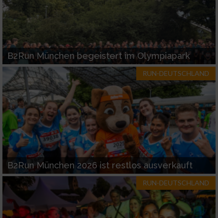
Funktional
Werbung
B2Run München begeistert im Olympiapark
RUN-DEUTSCHLAND
B2Run München 2026 ist restlos ausverkauft
RUN-DEUTSCHLAND