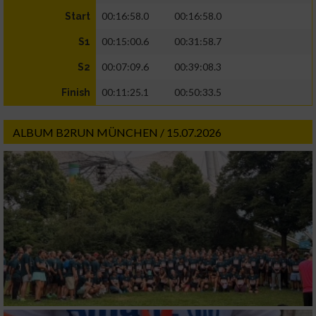
00:16:58.0
00:16:58.0
Start
00:15:00.6
00:31:58.7
S1
00:07:09.6
00:39:08.3
S2
00:11:25.1
00:50:33.5
Finish
ALBUM B2RUN MÜNCHEN / 15.07.2026