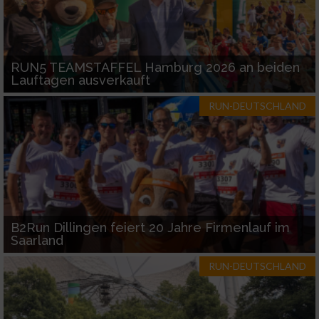
Analyse von Zielgruppen durch Statistiken
oder Kombinationen von Daten aus
verschiedenen Quellen
Entwicklung und Verbesserung der Angebote
RUN5 TEAMSTAFFEL Hamburg 2026 an beiden
Lauftagen ausverkauft
Verwendung reduzierter Daten zur Auswahl
von Inhalten
RUN-DEUTSCHLAND
IAB-Besonderheiten:
Verwendung genauer Standortdaten
Geräte anhand von aktiv angeforderten
Informationen identifizieren
B2Run Dillingen feiert 20 Jahre Firmenlauf im
Nicht-IAB-Verarbeitungszwecke:
Saarland
Notwendig
RUN-DEUTSCHLAND
Performance