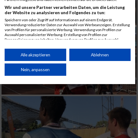
Wir und unsere Partner verarbeiten Daten, um die Leistung
der Website zu analysieren und Folgendes zu tun:
Speichern von oder Zugriff auf Informationen auf einem Endgerät.
Verwendung reduzierter Daten zur Auswahl von Werbeanzeigen. Erstellung
von Profilen für personalisierte Werbung. Verwendung von Profilen zur
Auswahl personalisierter Werbung. Erstellung von Profilen zur
Personalisierung von Inhalten. Verwendung von Profilen zur Auswahl
personalisierter Inhalte. Messung der Werbeleistung. Messung der
Performance von Inhalten. Analyse von Zielgruppen durch Statistiken oder
Kombinationen von Daten aus verschiedenen Quellen. Entwicklung und
Alle akzeptieren
Ablehnen
Verbesserung der Angebote. Verwendung reduzierter Daten zur Auswahl
von Inhalten.
Daten können außerhalb der Europäischen Union weitergegeben und in die
Nein, anpassen
USA gesendet werden.
Ihre Einwilligung und die cookie Richtlinie gelten ausschließlich für diese
Website/App.
Partnerliste anzeigen (1 IAB-Anbieter)
Wir nutzen Ihre Daten für folgende Zwecke:
IAB-Verarbeitungszwecke:
Speichern von oder Zugriff auf Informationen
auf einem Endgerät