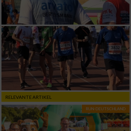
Verwendung reduzierter Daten zur Auswahl
von Werbeanzeigen
Erstellung von Profilen für personalisierte
Werbung
Verwendung von Profilen zur Auswahl
personalisierter Werbung
Erstellung von Profilen zur Personalisierung
von Inhalten
Verwendung von Profilen zur Auswahl
personalisierter Inhalte
RELEVANTE ARTIKEL
Messung der Werbeleistung
RUN-DEUTSCHLAND
Messung der Performance von Inhalten