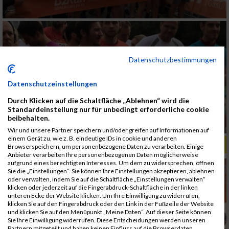
Datenschutzbestimmungen
Datenschutzeinstellungen
Durch Klicken auf die Schaltfläche „Ablehnen“ wird die
Standardeinstellung nur für unbedingt erforderliche cookie
beibehalten.
Wir und unsere Partner speichern und/oder greifen auf Informationen auf
einem Gerät zu, wie z. B. eindeutige IDs in cookie und anderen
ALBUM B2RUN MÜNCHEN, B2RUN / 16.07.2019
Browserspeichern, um personenbezogene Daten zu verarbeiten. Einige
Anbieter verarbeiten Ihre personenbezogenen Daten möglicherweise
aufgrund eines berechtigten Interesses. Um dem zu widersprechen, öffnen
Sie die „Einstellungen“. Sie können Ihre Einstellungen akzeptieren, ablehnen
oder verwalten, indem Sie auf die Schaltfläche „Einstellungen verwalten“
klicken oder jederzeit auf die Fingerabdruck-Schaltfläche in der linken
unteren Ecke der Website klicken. Um Ihre Einwilligung zu widerrufen,
klicken Sie auf den Fingerabdruck oder den Link in der Fußzeile der Website
und klicken Sie auf den Menüpunkt „Meine Daten“. Auf dieser Seite können
Sie Ihre Einwilligung widerrufen. Diese Entscheidungen werden unseren
Partnern mitgeteilt und haben keinen Einfluss auf die Browserdaten.