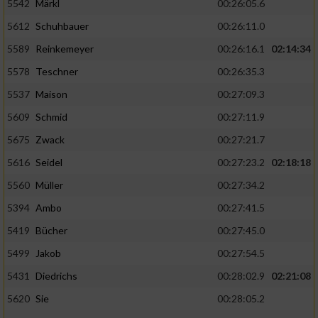
5542
Märkl
00:26:05.6
5612
Schuhbauer
00:26:11.0
5589
Reinkemeyer
00:26:16.1
02:14:34
5578
Teschner
00:26:35.3
5537
Maison
00:27:09.3
5609
Schmid
00:27:11.9
5675
Zwack
00:27:21.7
5616
Seidel
00:27:23.2
02:18:18
5560
Müller
00:27:34.2
5394
Ambo
00:27:41.5
5419
Bücher
00:27:45.0
5499
Jakob
00:27:54.5
5431
Diedrichs
00:28:02.9
02:21:08
5620
Sie
00:28:05.2