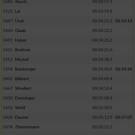
5586
Rauch
00:33:57.1
5522
Lai
00:33:59.8
5647
Ünal
00:34:21.3
02:52:13
5460
Glaab
00:34:22.2
5492
Huber
00:34:25.3
5415
Breitner
00:34:25.6
5552
Möckel
00:34:38.9
5398
Bamberger
00:34:40.9
02:54:24
5405
Bibbert
00:34:49.4
5667
Woellert
00:34:52.4
5430
Denninger
00:35:00.4
5656
Weiß
00:35:00.9
5428
Daume
00:35:12.9
02:57:07
5674
Zimmermann
00:35:21.2