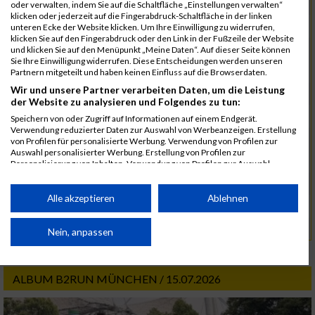
5543
Marycs
00:47:04.0
oder verwalten, indem Sie auf die Schaltfläche „Einstellungen verwalten“
klicken oder jederzeit auf die Fingerabdruck-Schaltfläche in der linken
5599
Name
00:47:12.3
04:16:28
unteren Ecke der Website klicken. Um Ihre Einwilligung zu widerrufen,
klicken Sie auf den Fingerabdruck oder den Link in der Fußzeile der Website
5477
Heigl
00:48:00.5
und klicken Sie auf den Menüpunkt „Meine Daten“. Auf dieser Seite können
Sie Ihre Einwilligung widerrufen. Diese Entscheidungen werden unseren
5488
Hoffmann
00:50:28.2
Partnern mitgeteilt und haben keinen Einfluss auf die Browserdaten.
Wir und unsere Partner verarbeiten Daten, um die Leistung
5641
Thaler Krug
00:54:01.5
der Website zu analysieren und Folgendes zu tun:
5485
Hitzel
00:56:46.2
Speichern von oder Zugriff auf Informationen auf einem Endgerät.
Verwendung reduzierter Daten zur Auswahl von Werbeanzeigen. Erstellung
5448
Fichtl
00:56:47.8
04:54:07
von Profilen für personalisierte Werbung. Verwendung von Profilen zur
Auswahl personalisierter Werbung. Erstellung von Profilen zur
5649
Urban
00:56:49.7
Personalisierung von Inhalten. Verwendung von Profilen zur Auswahl
personalisierter Inhalte. Messung der Werbeleistung. Messung der
5561
Mutnovic
00:56:50.0
Performance von Inhalten. Analyse von Zielgruppen durch Statistiken oder
Kombinationen von Daten aus verschiedenen Quellen. Entwicklung und
Alle akzeptieren
Ablehnen
5518
Kubisch
00:56:51.5
Verbesserung der Angebote. Verwendung reduzierter Daten zur Auswahl
von Inhalten.
5456
Friedrichsohn
01:06:48.5
Daten können außerhalb der Europäischen Union weitergegeben und in die
Nein, anpassen
USA gesendet werden.
Rang:
1.
Ihre Einwilligung und die cookie Richtlinie gelten ausschließlich für diese
Website/App.
ALBUM B2RUN MÜNCHEN / 15.07.2026
Partnerliste anzeigen (1 IAB-Anbieter)