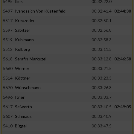
5495
Ilies
00:32:22.0
5497
Ivanossich Von Küstenfeld
00:32:41.4
02:44:38
5517
Kreuzeder
00:32:50.1
5597
Sabitzer
00:32:56.8
5519
Kuhlmann
00:32:58.3
5512
Kolberg
00:33:11.5
5618
Serafin-Markuzel
00:33:12.8
02:46:58
5660
Werner
00:33:21.5
5514
Köttner
00:33:23.3
5670
Wünschmann
00:33:26.8
5496
Itner
00:33:33.7
5617
Seiwerth
00:33:40.5
02:49:05
5607
Schmaus
00:33:40.9
5410
Biggel
00:33:47.5