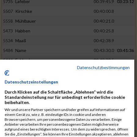
5735
Lafeber
00:39:45.9
03:23:12
5507
Kirschke
00:40:00.8
5558
Mühlbauer
00:40:21.0
5473
Habben
00:40:25.8
5534
Maaß
00:42:38.9
5484
Name
00:43:30.0
03:41:36
5444
Feldmaier
00:43:33.5
Datenschutzbestimmungen
5595
Rubio Acero
00:44:00.3
5520
Name
00:44:23.2
Datenschutzeinstellungen
5652
Volkmann
00:46:09.0
Durch Klicken auf die Schaltfläche „Ablehnen“ wird die
Standardeinstellung nur für unbedingt erforderliche cookie
5437
Dunkel
00:46:10.3
03:53:33
beibehalten.
5493
Huse
00:46:18.7
Wir und unsere Partner speichern und/oder greifen auf Informationen auf
einem Gerät zu, wie z. B. eindeutige IDs in cookie und anderen
5539
Mang
00:46:59.2
Browserspeichern, um personenbezogene Daten zu verarbeiten. Einige
Anbieter verarbeiten Ihre personenbezogenen Daten möglicherweise
5580
Prendin
00:47:01.0
aufgrund eines berechtigten Interesses. Um dem zu widersprechen, öffnen
Sie die „Einstellungen“. Sie können Ihre Einstellungen akzeptieren, ablehnen