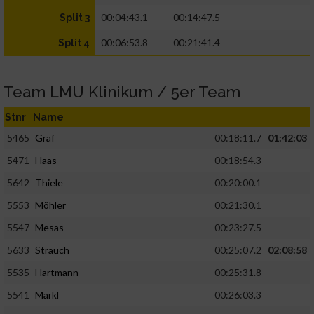
00:04:43.1
00:14:47.5
Split 3
00:06:53.8
00:21:41.4
Split 4
Team LMU Klinikum / 5er Team
Stnr
Name
5465
Graf
00:18:11.7
01:42:03
5471
Haas
00:18:54.3
5642
Thiele
00:20:00.1
5553
Möhler
00:21:30.1
5547
Mesas
00:23:27.5
5633
Strauch
00:25:07.2
02:08:58
5535
Hartmann
00:25:31.8
5541
Märkl
00:26:03.3