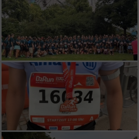
Wir nutzen Ihre Daten für folgende Zwecke:
IAB-Verarbeitungszwecke:
Speichern von oder Zugriff auf Informationen
auf einem Endgerät
Verwendung reduzierter Daten zur Auswahl
von Werbeanzeigen
Erstellung von Profilen für personalisierte
Werbung
Verwendung von Profilen zur Auswahl
personalisierter Werbung
Erstellung von Profilen zur Personalisierung
von Inhalten
Verwendung von Profilen zur Auswahl
personalisierter Inhalte
Messung der Werbeleistung