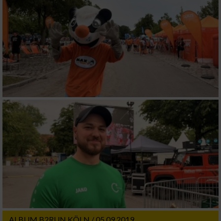
Messung der Performance von Inhalten
Analyse von Zielgruppen durch Statistiken
oder Kombinationen von Daten aus
verschiedenen Quellen
Entwicklung und Verbesserung der Angebote
Verwendung reduzierter Daten zur Auswahl
von Inhalten
IAB-Besonderheiten:
Verwendung genauer Standortdaten
Geräte anhand von aktiv angeforderten
Informationen identifizieren
Nicht-IAB-Verarbeitungszwecke:
ALBUM B2RUN KÖLN / 05.09.2019