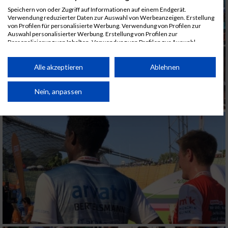
Speichern von oder Zugriff auf Informationen auf einem Endgerät.
Verwendung reduzierter Daten zur Auswahl von Werbeanzeigen. Erstellung
von Profilen für personalisierte Werbung. Verwendung von Profilen zur
Auswahl personalisierter Werbung. Erstellung von Profilen zur
Personalisierung von Inhalten. Verwendung von Profilen zur Auswahl
personalisierter Inhalte. Messung der Werbeleistung. Messung der
Performance von Inhalten. Analyse von Zielgruppen durch Statistiken oder
Kombinationen von Daten aus verschiedenen Quellen. Entwicklung und
Alle akzeptieren
Ablehnen
Verbesserung der Angebote. Verwendung reduzierter Daten zur Auswahl
von Inhalten.
Daten können außerhalb der Europäischen Union weitergegeben und in die
Nein, anpassen
USA gesendet werden.
Ihre Einwilligung und die cookie Richtlinie gelten ausschließlich für diese
Website/App.
Partnerliste anzeigen (1 IAB-Anbieter)
Wir nutzen Ihre Daten für folgende Zwecke:
IAB-Verarbeitungszwecke:
Speichern von oder Zugriff auf Informationen
auf einem Endgerät
Verwendung reduzierter Daten zur Auswahl
von Werbeanzeigen