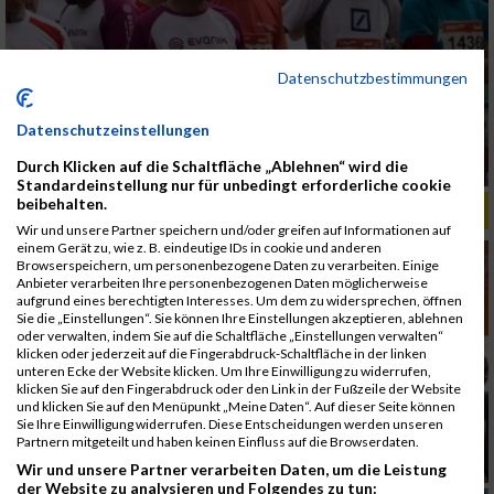
Datenschutzbestimmungen
Datenschutzeinstellungen
Durch Klicken auf die Schaltfläche „Ablehnen“ wird die
Standardeinstellung nur für unbedingt erforderliche cookie
beibehalten.
ALBUM B2RUN MÜNCHEN, B2RUN / 16.07.2019
Wir und unsere Partner speichern und/oder greifen auf Informationen auf
einem Gerät zu, wie z. B. eindeutige IDs in cookie und anderen
Browserspeichern, um personenbezogene Daten zu verarbeiten. Einige
Anbieter verarbeiten Ihre personenbezogenen Daten möglicherweise
aufgrund eines berechtigten Interesses. Um dem zu widersprechen, öffnen
Sie die „Einstellungen“. Sie können Ihre Einstellungen akzeptieren, ablehnen
oder verwalten, indem Sie auf die Schaltfläche „Einstellungen verwalten“
klicken oder jederzeit auf die Fingerabdruck-Schaltfläche in der linken
unteren Ecke der Website klicken. Um Ihre Einwilligung zu widerrufen,
klicken Sie auf den Fingerabdruck oder den Link in der Fußzeile der Website
und klicken Sie auf den Menüpunkt „Meine Daten“. Auf dieser Seite können
Sie Ihre Einwilligung widerrufen. Diese Entscheidungen werden unseren
Partnern mitgeteilt und haben keinen Einfluss auf die Browserdaten.
Wir und unsere Partner verarbeiten Daten, um die Leistung
der Website zu analysieren und Folgendes zu tun: