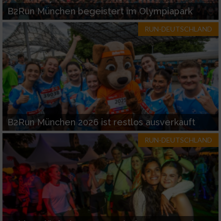
Funktional
B2Run München begeistert im Olympiapark
RUN-DEUTSCHLAND
Werbung
B2Run München 2026 ist restlos ausverkauft
RUN-DEUTSCHLAND