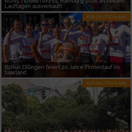
RUN5 TEAMSTAFFEL Hamburg 2026 an beiden
Lauftagen ausverkauft
Entwicklung und Verbesserung der Angebote
RUN-DEUTSCHLAND
Verwendung reduzierter Daten zur Auswahl
von Inhalten
IAB-Besonderheiten:
Verwendung genauer Standortdaten
B2Run Dillingen feiert 20 Jahre Firmenlauf im
Geräte anhand von aktiv angeforderten
Saarland
Informationen identifizieren
RUN-DEUTSCHLAND
Nicht-IAB-Verarbeitungszwecke:
Notwendig
Performance