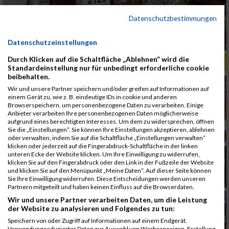
Datenschutzbestimmungen
Datenschutzeinstellungen
Durch Klicken auf die Schaltfläche „Ablehnen“ wird die
ALBUM B2RUN MÜNCHEN, B2RUN / 16.07.2019
Standardeinstellung nur für unbedingt erforderliche cookie
beibehalten.
Wir und unsere Partner speichern und/oder greifen auf Informationen auf
einem Gerät zu, wie z. B. eindeutige IDs in cookie und anderen
Browserspeichern, um personenbezogene Daten zu verarbeiten. Einige
Anbieter verarbeiten Ihre personenbezogenen Daten möglicherweise
aufgrund eines berechtigten Interesses. Um dem zu widersprechen, öffnen
Sie die „Einstellungen“. Sie können Ihre Einstellungen akzeptieren, ablehnen
oder verwalten, indem Sie auf die Schaltfläche „Einstellungen verwalten“
klicken oder jederzeit auf die Fingerabdruck-Schaltfläche in der linken
unteren Ecke der Website klicken. Um Ihre Einwilligung zu widerrufen,
klicken Sie auf den Fingerabdruck oder den Link in der Fußzeile der Website
und klicken Sie auf den Menüpunkt „Meine Daten“. Auf dieser Seite können
Sie Ihre Einwilligung widerrufen. Diese Entscheidungen werden unseren
Partnern mitgeteilt und haben keinen Einfluss auf die Browserdaten.
Wir und unsere Partner verarbeiten Daten, um die Leistung
der Website zu analysieren und Folgendes zu tun:
Speichern von oder Zugriff auf Informationen auf einem Endgerät.
Verwendung reduzierter Daten zur Auswahl von Werbeanzeigen. Erstellung