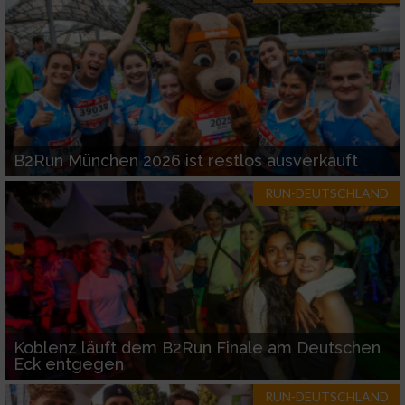
Werbung
B2Run München 2026 ist restlos ausverkauft
RUN-DEUTSCHLAND
Koblenz läuft dem B2Run Finale am Deutschen
Eck entgegen
RUN-DEUTSCHLAND