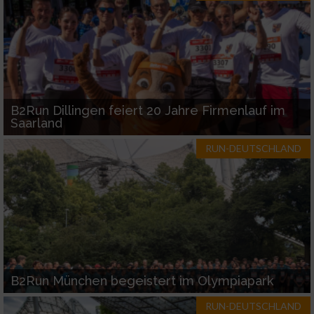
Verwendung reduzierter Daten zur Auswahl
von Inhalten
IAB-Besonderheiten:
Verwendung genauer Standortdaten
B2Run Dillingen feiert 20 Jahre Firmenlauf im
Saarland
Geräte anhand von aktiv angeforderten
Informationen identifizieren
RUN-DEUTSCHLAND
Nicht-IAB-Verarbeitungszwecke:
Notwendig
Performance
B2Run München begeistert im Olympiapark
Funktional
RUN-DEUTSCHLAND