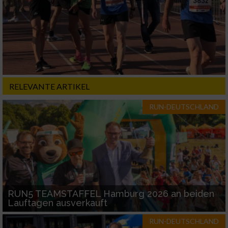
Werbung
Verwendung von Profilen zur Auswahl
personalisierter Werbung
Erstellung von Profilen zur Personalisierung
von Inhalten
RELEVANTE ARTIKEL
Verwendung von Profilen zur Auswahl
personalisierter Inhalte
RUN-DEUTSCHLAND
Messung der Werbeleistung
Messung der Performance von Inhalten
Analyse von Zielgruppen durch Statistiken
RUN5 TEAMSTAFFEL Hamburg 2026 an beiden
oder Kombinationen von Daten aus
Lauftagen ausverkauft
verschiedenen Quellen
RUN-DEUTSCHLAND
Entwicklung und Verbesserung der Angebote