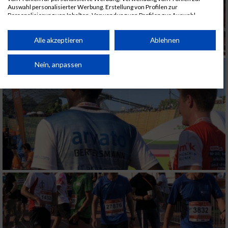
Auswahl personalisierter Werbung. Erstellung von Profilen zur
Personalisierung von Inhalten. Verwendung von Profilen zur Auswahl
personalisierter Inhalte. Messung der Werbeleistung. Messung der
Performance von Inhalten. Analyse von Zielgruppen durch Statistiken oder
Kombinationen von Daten aus verschiedenen Quellen. Entwicklung und
Alle akzeptieren
Ablehnen
Verbesserung der Angebote. Verwendung reduzierter Daten zur Auswahl
von Inhalten.
Daten können außerhalb der Europäischen Union weitergegeben und in die
Nein, anpassen
USA gesendet werden.
Ihre Einwilligung und die cookie Richtlinie gelten ausschließlich für diese
Website/App.
Partnerliste anzeigen (1 IAB-Anbieter)
Wir nutzen Ihre Daten für folgende Zwecke:
IAB-Verarbeitungszwecke:
Speichern von oder Zugriff auf Informationen
auf einem Endgerät
Verwendung reduzierter Daten zur Auswahl
von Werbeanzeigen
Erstellung von Profilen für personalisierte