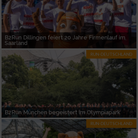
Verwendung reduzierter Daten zur Auswahl
von Inhalten
IAB-Besonderheiten:
B2Run Dillingen feiert 20 Jahre Firmenlauf im
Verwendung genauer Standortdaten
Saarland
RUN-DEUTSCHLAND
Geräte anhand von aktiv angeforderten
Informationen identifizieren
Nicht-IAB-Verarbeitungszwecke:
Notwendig
Performance
B2Run München begeistert im Olympiapark
Funktional
RUN-DEUTSCHLAND