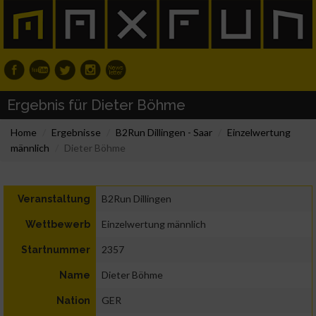
Ergebnis für Dieter Böhme
Home
Ergebnisse
B2Run Dillingen - Saar
Einzelwertung
männlich
Dieter Böhme
B2Run Dillingen
Veranstaltung
Einzelwertung männlich
Wettbewerb
2357
Startnummer
Dieter Böhme
Name
GER
Nation