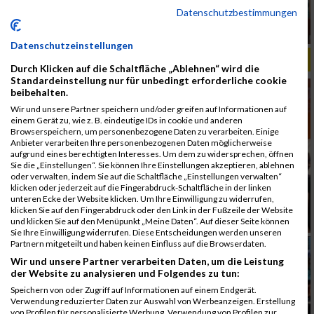
Datenschutzbestimmungen
Datenschutzeinstellungen
ALBUM B2RUN MÜNCHEN, B2RUN / 16.07.2019
Durch Klicken auf die Schaltfläche „Ablehnen“ wird die
Standardeinstellung nur für unbedingt erforderliche cookie
beibehalten.
Wir und unsere Partner speichern und/oder greifen auf Informationen auf
einem Gerät zu, wie z. B. eindeutige IDs in cookie und anderen
Browserspeichern, um personenbezogene Daten zu verarbeiten. Einige
Anbieter verarbeiten Ihre personenbezogenen Daten möglicherweise
aufgrund eines berechtigten Interesses. Um dem zu widersprechen, öffnen
Sie die „Einstellungen“. Sie können Ihre Einstellungen akzeptieren, ablehnen
oder verwalten, indem Sie auf die Schaltfläche „Einstellungen verwalten“
klicken oder jederzeit auf die Fingerabdruck-Schaltfläche in der linken
unteren Ecke der Website klicken. Um Ihre Einwilligung zu widerrufen,
klicken Sie auf den Fingerabdruck oder den Link in der Fußzeile der Website
und klicken Sie auf den Menüpunkt „Meine Daten“. Auf dieser Seite können
Sie Ihre Einwilligung widerrufen. Diese Entscheidungen werden unseren
Partnern mitgeteilt und haben keinen Einfluss auf die Browserdaten.
Wir und unsere Partner verarbeiten Daten, um die Leistung
der Website zu analysieren und Folgendes zu tun:
Speichern von oder Zugriff auf Informationen auf einem Endgerät.
Verwendung reduzierter Daten zur Auswahl von Werbeanzeigen. Erstellung
von Profilen für personalisierte Werbung. Verwendung von Profilen zur