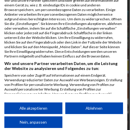
Wir und unsere Partner speichern und/oder greifen auf Informationen auf
einem Gerät zu, wie z. B. eindeutige IDs in cookie und anderen
Browserspeichern, um personenbezogene Daten zu verarbeiten. Einige
Anbieter verarbeiten Ihre personenbezogenen Daten möglicherweise
aufgrund eines berechtigten Interesses. Um dem zu widersprechen, öffnen
Sie die „Einstellungen“. Sie können Ihre Einstellungen akzeptieren, ablehnen
oder verwalten, indem Sie auf die Schaltfläche „Einstellungen verwalten“
klicken oder jederzeit auf die Fingerabdruck-Schaltfläche in der linken
unteren Ecke der Website klicken. Um Ihre Einwilligung zu widerrufen,
klicken Sie auf den Fingerabdruck oder den Link in der Fußzeile der Website
und klicken Sie auf den Menüpunkt „Meine Daten“. Auf dieser Seite können
Sie Ihre Einwilligung widerrufen. Diese Entscheidungen werden unseren
Partnern mitgeteilt und haben keinen Einfluss auf die Browserdaten.
Wir und unsere Partner verarbeiten Daten, um die Leistung
ALBUM B2RUN MÜNCHEN, B2RUN / 16.07.2019
der Website zu analysieren und Folgendes zu tun:
Speichern von oder Zugriff auf Informationen auf einem Endgerät.
Verwendung reduzierter Daten zur Auswahl von Werbeanzeigen. Erstellung
von Profilen für personalisierte Werbung. Verwendung von Profilen zur
Auswahl personalisierter Werbung. Erstellung von Profilen zur
Personalisierung von Inhalten. Verwendung von Profilen zur Auswahl
personalisierter Inhalte. Messung der Werbeleistung. Messung der
Performance von Inhalten. Analyse von Zielgruppen durch Statistiken oder
Kombinationen von Daten aus verschiedenen Quellen. Entwicklung und
Alle akzeptieren
Ablehnen
Verbesserung der Angebote. Verwendung reduzierter Daten zur Auswahl
von Inhalten.
Daten können außerhalb der Europäischen Union weitergegeben und in die
Nein, anpassen
USA gesendet werden.