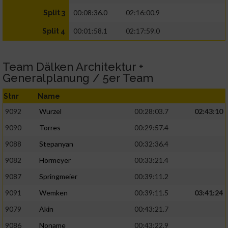
00:08:36.0
02:16:00.9
Split 3
00:01:58.1
02:17:59.0
Split 4
Team Dälken Architektur +
Generalplanung / 5er Team
Stnr
Name
9092
Wurzel
00:28:03.7
02:43:10
9090
Torres
00:29:57.4
9088
Stepanyan
00:32:36.4
9082
Hörmeyer
00:33:21.4
9087
Springmeier
00:39:11.2
9091
Wemken
00:39:11.5
03:41:24
9079
Akin
00:43:21.7
9086
Noname
00:43:22.9