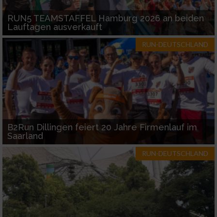
Geräte anhand von aktiv angeforderten
RUN5 TEAMSTAFFEL Hamburg 2026 an beiden
Informationen identifizieren
Lauftagen ausverkauft
Nicht-IAB-Verarbeitungszwecke:
RUN-DEUTSCHLAND
Notwendig
Performance
Funktional
B2Run Dillingen feiert 20 Jahre Firmenlauf im
Saarland
Werbung
RUN-DEUTSCHLAND