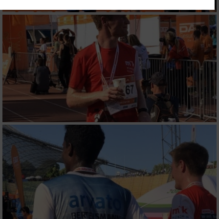
Ihre Einwilligung und die cookie Richtlinie gelten ausschließlich für diese
Website/App.
Partnerliste anzeigen (1 IAB-Anbieter)
Wir nutzen Ihre Daten für folgende Zwecke:
IAB-Verarbeitungszwecke:
Speichern von oder Zugriff auf Informationen
auf einem Endgerät
Verwendung reduzierter Daten zur Auswahl
von Werbeanzeigen
Erstellung von Profilen für personalisierte
Werbung
Verwendung von Profilen zur Auswahl
personalisierter Werbung
Erstellung von Profilen zur Personalisierung
von Inhalten