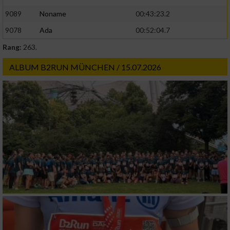
9089
Noname
00:43:23.2
9078
Ada
00:52:04.7
Rang:
263.
ALBUM B2RUN MÜNCHEN / 15.07.2026