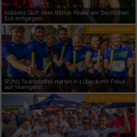
Koblenz läuft dem B2Run Finale am Deutschen
Eck entgegen
RUN-DEUTSCHLAND
RUN5 Teamstaffel startet in Lübeck mit Fokus
auf Teamgeist
RUN-DEUTSCHLAND