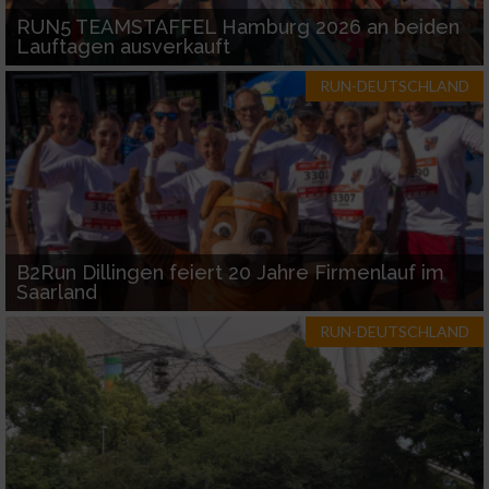
verschiedenen Quellen
RUN5 TEAMSTAFFEL Hamburg 2026 an beiden
Lauftagen ausverkauft
Entwicklung und Verbesserung der Angebote
RUN-DEUTSCHLAND
Verwendung reduzierter Daten zur Auswahl
von Inhalten
IAB-Besonderheiten:
Verwendung genauer Standortdaten
Geräte anhand von aktiv angeforderten
B2Run Dillingen feiert 20 Jahre Firmenlauf im
Informationen identifizieren
Saarland
Nicht-IAB-Verarbeitungszwecke:
RUN-DEUTSCHLAND
Notwendig
Performance