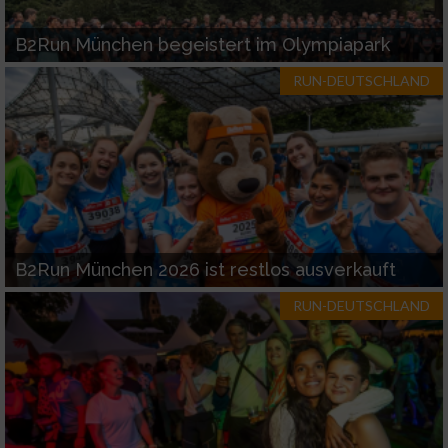
Funktional
B2Run München begeistert im Olympiapark
Werbung
RUN-DEUTSCHLAND
B2Run München 2026 ist restlos ausverkauft
RUN-DEUTSCHLAND