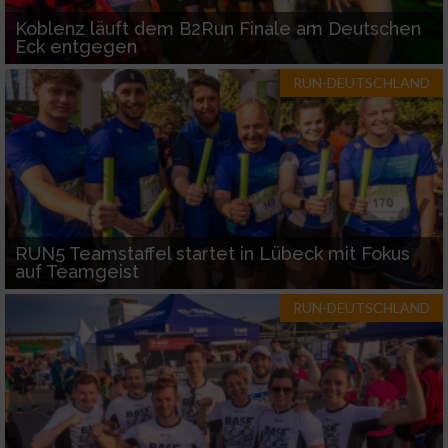
Koblenz läuft dem B2Run Finale am Deutschen
Eck entgegen
RUN-DEUTSCHLAND
RUN5 Teamstaffel startet in Lübeck mit Fokus
auf Teamgeist
RUN-DEUTSCHLAND