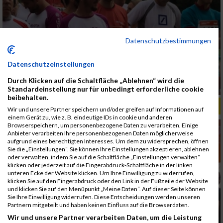
Datenschutzbestimmungen
Datenschutzeinstellungen
Durch Klicken auf die Schaltfläche „Ablehnen“ wird die
Standardeinstellung nur für unbedingt erforderliche cookie
beibehalten.
ALBUM B2RUN MÜNCHEN, B2RUN / 16.07.2019
Wir und unsere Partner speichern und/oder greifen auf Informationen auf
einem Gerät zu, wie z. B. eindeutige IDs in cookie und anderen
Browserspeichern, um personenbezogene Daten zu verarbeiten. Einige
Anbieter verarbeiten Ihre personenbezogenen Daten möglicherweise
aufgrund eines berechtigten Interesses. Um dem zu widersprechen, öffnen
Sie die „Einstellungen“. Sie können Ihre Einstellungen akzeptieren, ablehnen
oder verwalten, indem Sie auf die Schaltfläche „Einstellungen verwalten“
klicken oder jederzeit auf die Fingerabdruck-Schaltfläche in der linken
unteren Ecke der Website klicken. Um Ihre Einwilligung zu widerrufen,
klicken Sie auf den Fingerabdruck oder den Link in der Fußzeile der Website
und klicken Sie auf den Menüpunkt „Meine Daten“. Auf dieser Seite können
Sie Ihre Einwilligung widerrufen. Diese Entscheidungen werden unseren
Partnern mitgeteilt und haben keinen Einfluss auf die Browserdaten.
Wir und unsere Partner verarbeiten Daten, um die Leistung