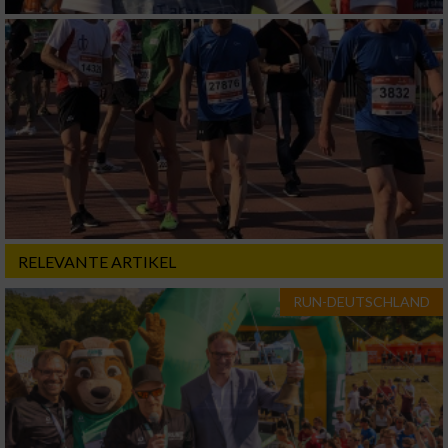
von Werbeanzeigen
Erstellung von Profilen für personalisierte
Werbung
Verwendung von Profilen zur Auswahl
personalisierter Werbung
Erstellung von Profilen zur Personalisierung
von Inhalten
Verwendung von Profilen zur Auswahl
personalisierter Inhalte
RELEVANTE ARTIKEL
RUN-DEUTSCHLAND
Messung der Werbeleistung
Messung der Performance von Inhalten
Analyse von Zielgruppen durch Statistiken
oder Kombinationen von Daten aus