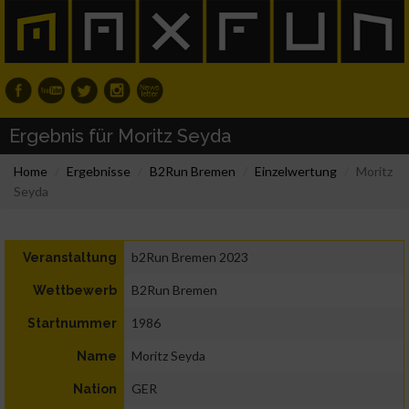
Ergebnis für Moritz Seyda
Home
Ergebnisse
B2Run Bremen
Einzelwertung
Moritz
Seyda
b2Run Bremen 2023
Veranstaltung
B2Run Bremen
Wettbewerb
1986
Startnummer
Moritz Seyda
Name
GER
Nation