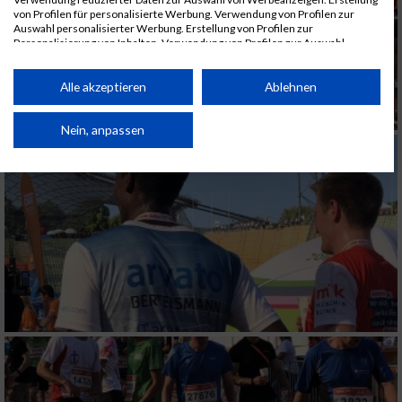
von Profilen für personalisierte Werbung. Verwendung von Profilen zur
Auswahl personalisierter Werbung. Erstellung von Profilen zur
Personalisierung von Inhalten. Verwendung von Profilen zur Auswahl
personalisierter Inhalte. Messung der Werbeleistung. Messung der
Performance von Inhalten. Analyse von Zielgruppen durch Statistiken oder
Kombinationen von Daten aus verschiedenen Quellen. Entwicklung und
Alle akzeptieren
Ablehnen
Verbesserung der Angebote. Verwendung reduzierter Daten zur Auswahl
von Inhalten.
Daten können außerhalb der Europäischen Union weitergegeben und in die
Nein, anpassen
USA gesendet werden.
Ihre Einwilligung und die cookie Richtlinie gelten ausschließlich für diese
Website/App.
Partnerliste anzeigen (1 IAB-Anbieter)
Wir nutzen Ihre Daten für folgende Zwecke:
IAB-Verarbeitungszwecke:
Speichern von oder Zugriff auf Informationen
auf einem Endgerät
Verwendung reduzierter Daten zur Auswahl
von Werbeanzeigen