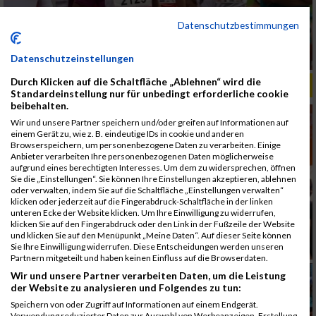
Datenschutzbestimmungen
Datenschutzeinstellungen
Durch Klicken auf die Schaltfläche „Ablehnen“ wird die
ALBUM B2RUN MÜNCHEN, B2RUN / 16.07.2019
Standardeinstellung nur für unbedingt erforderliche cookie
beibehalten.
Wir und unsere Partner speichern und/oder greifen auf Informationen auf
einem Gerät zu, wie z. B. eindeutige IDs in cookie und anderen
Browserspeichern, um personenbezogene Daten zu verarbeiten. Einige
Anbieter verarbeiten Ihre personenbezogenen Daten möglicherweise
aufgrund eines berechtigten Interesses. Um dem zu widersprechen, öffnen
Sie die „Einstellungen“. Sie können Ihre Einstellungen akzeptieren, ablehnen
oder verwalten, indem Sie auf die Schaltfläche „Einstellungen verwalten“
klicken oder jederzeit auf die Fingerabdruck-Schaltfläche in der linken
unteren Ecke der Website klicken. Um Ihre Einwilligung zu widerrufen,
klicken Sie auf den Fingerabdruck oder den Link in der Fußzeile der Website
und klicken Sie auf den Menüpunkt „Meine Daten“. Auf dieser Seite können
Sie Ihre Einwilligung widerrufen. Diese Entscheidungen werden unseren
Partnern mitgeteilt und haben keinen Einfluss auf die Browserdaten.
Wir und unsere Partner verarbeiten Daten, um die Leistung
der Website zu analysieren und Folgendes zu tun:
Speichern von oder Zugriff auf Informationen auf einem Endgerät.
Verwendung reduzierter Daten zur Auswahl von Werbeanzeigen. Erstellung