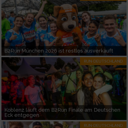
Werbung
B2Run München 2026 ist restlos ausverkauft
RUN-DEUTSCHLAND
Koblenz läuft dem B2Run Finale am Deutschen
Eck entgegen
RUN-DEUTSCHLAND