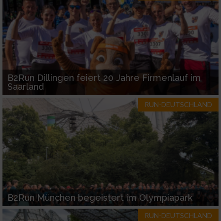
Verwendung reduzierter Daten zur Auswahl
von Inhalten
IAB-Besonderheiten:
Verwendung genauer Standortdaten
B2Run Dillingen feiert 20 Jahre Firmenlauf im
Saarland
Geräte anhand von aktiv angeforderten
RUN-DEUTSCHLAND
Informationen identifizieren
Nicht-IAB-Verarbeitungszwecke:
Notwendig
Performance
B2Run München begeistert im Olympiapark
Funktional
RUN-DEUTSCHLAND