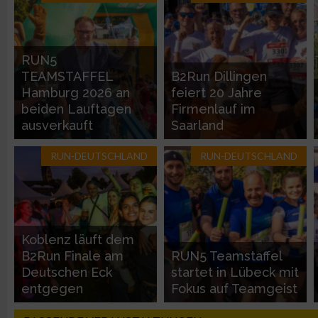
Entwicklung und Verbesserung der Angebote
RUN5
Verwendung reduzierter Daten zur Auswahl von Inhalten
TEAMSTAFFEL
B2Run Dillingen
Hamburg 2026 an
feiert 20 Jahre
IAB-Besonderheiten:
beiden Lauftagen
Firmenlauf im
ausverkauft
Saarland
Verwendung genauer Standortdaten
RUN-DEUTSCHLAND
RUN-DEUTSCHLAND
Geräte anhand von aktiv angeforderten Informationen identifi
Nicht-IAB-Verarbeitungszwecke:
Notwendig
Koblenz läuft dem
B2Run Finale am
RUN5 Teamstaffel
Deutschen Eck
startet in Lübeck mit
Performance
entgegen
Fokus auf Teamgeist