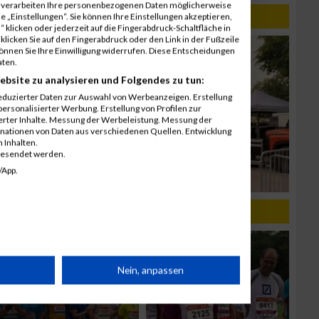
r verarbeiten Ihre personenbezogenen Daten möglicherweise
 „Einstellungen“. Sie können Ihre Einstellungen akzeptieren,
 klicken oder jederzeit auf die Fingerabdruck-Schaltfläche in
klicken Sie auf den Fingerabdruck oder den Link in der Fußzeile
können Sie Ihre Einwilligung widerrufen. Diese Entscheidungen
aten.
ebsite zu analysieren und Folgendes zu tun:
eduzierter Daten zur Auswahl von Werbeanzeigen. Erstellung
ersonalisierter Werbung. Erstellung von Profilen zur
ierter Inhalte. Messung der Werbeleistung. Messung der
inationen von Daten aus verschiedenen Quellen. Entwicklung
 Inhalten.
gesendet werden.
/App.
rät
Nein, anpassen
n