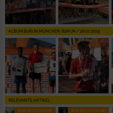
Erstellung von Profilen für personalisierte Werbung
Verwendung von Profilen zur Auswahl personalisierter Werbun
ALBUM B2RUN MÜNCHEN, B2RUN / 16.07.2019
Erstellung von Profilen zur Personalisierung von Inhalten
Verwendung von Profilen zur Auswahl personalisierter Inhalte
Messung der Werbeleistung
Messung der Performance von Inhalten
RELEVANTE ARTIKEL
Analyse von Zielgruppen durch Statistiken oder Kombinatione
verschiedenen Quellen
RUN-DEUTSCHLAND
RUN-DEUTSCHLAND