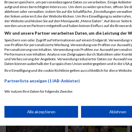
Browserspeichern, um personenbezogene Daten zu verarbeiten. Einige Anbiete
ALBUM B2RUN MÜNCHEN / 15.07.2026
aufgrund eines berechtigten Interesses. Um dem zu widersprechen, öffnen Sie die
ablehnen oder verwalten, indem Sie auf die Schaltfläche „Einstellungen verwalten“
der linken unteren Ecke der Website klicken. Um Ihre Einwilligung zu widerrufen, 
der Website und klicken Sie auf den Menüpunkt „Meine Daten“. Auf dieser Seite 
werden unseren Partnern mitgeteilt und haben keinen Einfluss auf die Browserd
Wir und unsere Partner verarbeiten Daten, um die Leistung der W
Speichern von oder Zugriff auf Informationen auf einem Endgerät. Verwendung r
von Profilen für personalisierte Werbung. Verwendung von Profilen zur Auswahl p
Personalisierung von Inhalten. Verwendung von Profilen zur Auswahl personalis
Performance von Inhalten. Analyse von Zielgruppen durch Statistiken oder Komb
und Verbesserung der Angebote. Verwendung reduzierter Daten zur Auswahl von
Daten können außerhalb der Europäischen Union weitergegeben und in die USA 
Ihre Einwilligung und die cookie Richtlinie gelten ausschließlich für diese Website
Partnerliste anzeigen (1 IAB-Anbieter)
ALBUM B2RUN KÖLN / 05.09.2019
Wir nutzen Ihre Daten für folgende Zwecke:
IAB-Verarbeitungszwecke:
Speichern von oder Zugriff auf Informationen auf einem Endge
Alle akzeptieren
Ablehnen
Verwendung reduzierter Daten zur Auswahl von Werbeanzeige