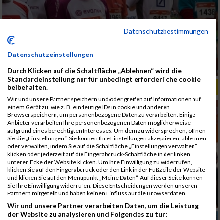
Datenschutzbestimmungen
Datenschutzeinstellungen
Durch Klicken auf die Schaltfläche „Ablehnen“ wird die
Standardeinstellung nur für unbedingt erforderliche cookie
ALBUM B2RUN MÜNCHEN, B2RUN / 16.07.2019
beibehalten.
Wir und unsere Partner speichern und/oder greifen auf Informationen auf
einem Gerät zu, wie z. B. eindeutige IDs in cookie und anderen
Browserspeichern, um personenbezogene Daten zu verarbeiten. Einige
Anbieter verarbeiten Ihre personenbezogenen Daten möglicherweise
aufgrund eines berechtigten Interesses. Um dem zu widersprechen, öffnen
Sie die „Einstellungen“. Sie können Ihre Einstellungen akzeptieren, ablehnen
oder verwalten, indem Sie auf die Schaltfläche „Einstellungen verwalten“
klicken oder jederzeit auf die Fingerabdruck-Schaltfläche in der linken
unteren Ecke der Website klicken. Um Ihre Einwilligung zu widerrufen,
klicken Sie auf den Fingerabdruck oder den Link in der Fußzeile der Website
und klicken Sie auf den Menüpunkt „Meine Daten“. Auf dieser Seite können
Sie Ihre Einwilligung widerrufen. Diese Entscheidungen werden unseren
Partnern mitgeteilt und haben keinen Einfluss auf die Browserdaten.
Wir und unsere Partner verarbeiten Daten, um die Leistung
der Website zu analysieren und Folgendes zu tun: