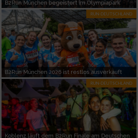
B2Run München begeistert im Olympiapark
RUN-DEUTSCHLAND
Werbung
B2Run München 2026 ist restlos ausverkauft
RUN-DEUTSCHLAND
Koblenz läuft dem B2Run Finale am Deutschen