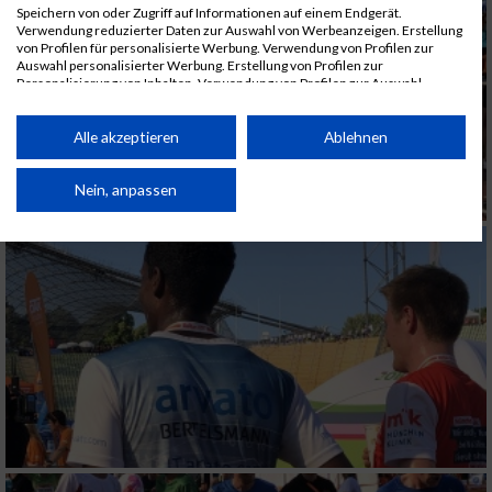
Speichern von oder Zugriff auf Informationen auf einem Endgerät.
Verwendung reduzierter Daten zur Auswahl von Werbeanzeigen. Erstellung
von Profilen für personalisierte Werbung. Verwendung von Profilen zur
Auswahl personalisierter Werbung. Erstellung von Profilen zur
Personalisierung von Inhalten. Verwendung von Profilen zur Auswahl
personalisierter Inhalte. Messung der Werbeleistung. Messung der
Performance von Inhalten. Analyse von Zielgruppen durch Statistiken oder
Kombinationen von Daten aus verschiedenen Quellen. Entwicklung und
Alle akzeptieren
Ablehnen
Verbesserung der Angebote. Verwendung reduzierter Daten zur Auswahl
von Inhalten.
Daten können außerhalb der Europäischen Union weitergegeben und in die
Nein, anpassen
USA gesendet werden.
Ihre Einwilligung und die cookie Richtlinie gelten ausschließlich für diese
Website/App.
Partnerliste anzeigen (1 IAB-Anbieter)
Wir nutzen Ihre Daten für folgende Zwecke:
IAB-Verarbeitungszwecke:
Speichern von oder Zugriff auf Informationen
auf einem Endgerät
Verwendung reduzierter Daten zur Auswahl
von Werbeanzeigen