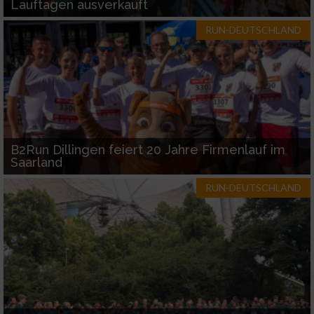
Lauftagen ausverkauft
Entwicklung und Verbesserung der Angebote
RUN-DEUTSCHLAND
Verwendung reduzierter Daten zur Auswahl
von Inhalten
IAB-Besonderheiten:
Verwendung genauer Standortdaten
B2Run Dillingen feiert 20 Jahre Firmenlauf im
Geräte anhand von aktiv angeforderten
Saarland
Informationen identifizieren
RUN-DEUTSCHLAND
Nicht-IAB-Verarbeitungszwecke:
Notwendig
Performance
Funktional