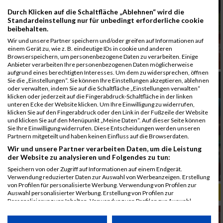
Durch Klicken auf die Schaltfläche „Ablehnen“ wird die
Standardeinstellung nur für unbedingt erforderliche cookie
beibehalten.
Wir und unsere Partner speichern und/oder greifen auf Informationen auf
einem Gerät zu, wie z. B. eindeutige IDs in cookie und anderen
Browserspeichern, um personenbezogene Daten zu verarbeiten. Einige
Anbieter verarbeiten Ihre personenbezogenen Daten möglicherweise
aufgrund eines berechtigten Interesses. Um dem zu widersprechen, öffnen
Sie die „Einstellungen“. Sie können Ihre Einstellungen akzeptieren, ablehnen
oder verwalten, indem Sie auf die Schaltfläche „Einstellungen verwalten“
klicken oder jederzeit auf die Fingerabdruck-Schaltfläche in der linken
unteren Ecke der Website klicken. Um Ihre Einwilligung zu widerrufen,
klicken Sie auf den Fingerabdruck oder den Link in der Fußzeile der Website
und klicken Sie auf den Menüpunkt „Meine Daten“. Auf dieser Seite können
Sie Ihre Einwilligung widerrufen. Diese Entscheidungen werden unseren
Partnern mitgeteilt und haben keinen Einfluss auf die Browserdaten.
Wir und unsere Partner verarbeiten Daten, um die Leistung
der Website zu analysieren und Folgendes zu tun:
Speichern von oder Zugriff auf Informationen auf einem Endgerät.
Verwendung reduzierter Daten zur Auswahl von Werbeanzeigen. Erstellung
von Profilen für personalisierte Werbung. Verwendung von Profilen zur
ALBUM B2RUN MÜNCHEN, B2RUN / 16.07.2019
Auswahl personalisierter Werbung. Erstellung von Profilen zur
Personalisierung von Inhalten. Verwendung von Profilen zur Auswahl
personalisierter Inhalte. Messung der Werbeleistung. Messung der
Performance von Inhalten. Analyse von Zielgruppen durch Statistiken oder