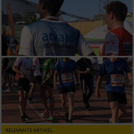
Erstellung von Profilen zur Personalisierung
von Inhalten
Verwendung von Profilen zur Auswahl
personalisierter Inhalte
Messung der Werbeleistung
Messung der Performance von Inhalten
Analyse von Zielgruppen durch Statistiken
oder Kombinationen von Daten aus
verschiedenen Quellen
Entwicklung und Verbesserung der Angebote
Verwendung reduzierter Daten zur Auswahl
von Inhalten
RELEVANTE ARTIKEL