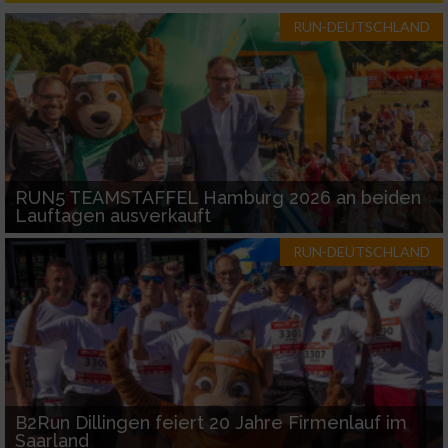
IAB-Besonderheiten:
RUN-DEUTSCHLAND
Verwendung genauer Standortdaten
Geräte anhand von aktiv angeforderten
Informationen identifizieren
Nicht-IAB-Verarbeitungszwecke:
RUN5 TEAMSTAFFEL Hamburg 2026 an beiden
Notwendig
Lauftagen ausverkauft
RUN-DEUTSCHLAND
Performance
Funktional
Werbung
B2Run Dillingen feiert 20 Jahre Firmenlauf im
Saarland