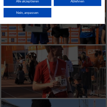
Kombinationen von Daten aus verschiedenen Quellen. Entwicklung und
Alle akzeptieren
Ablehnen
Verbesserung der Angebote. Verwendung reduzierter Daten zur Auswahl
von Inhalten.
Daten können außerhalb der Europäischen Union weitergegeben und in die
Nein, anpassen
USA gesendet werden.
Ihre Einwilligung und die cookie Richtlinie gelten ausschließlich für diese
Website/App.
Partnerliste anzeigen (1 IAB-Anbieter)
Wir nutzen Ihre Daten für folgende Zwecke:
IAB-Verarbeitungszwecke:
Speichern von oder Zugriff auf Informationen
auf einem Endgerät
Verwendung reduzierter Daten zur Auswahl
von Werbeanzeigen
Erstellung von Profilen für personalisierte
Werbung
Verwendung von Profilen zur Auswahl
personalisierter Werbung