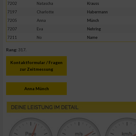
7202
Natascha
Krauss
7197
Charlotte
Habermann
7205
Anna
Münch
7207
Eva
Nehring
7211
No
Name
Rang:
317.
Kontaktformular / Fragen
zur Zeitmessung
Anna Münch