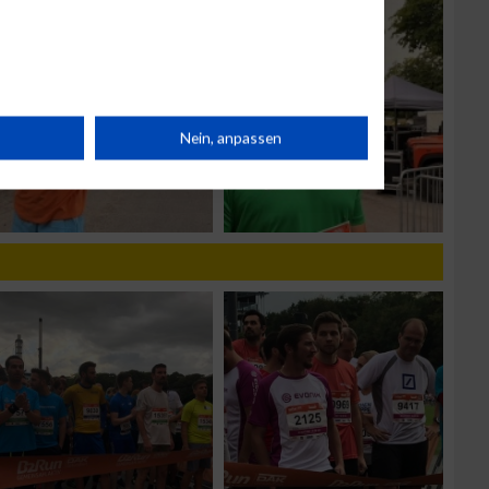
rät
Nein, anpassen
n
g