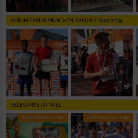
Messung der Werbeleistung
ALBUM B2RUN MÜNCHEN, B2RUN / 16.07.2019
Messung der Performance von Inhalten
Analyse von Zielgruppen durch Statistiken oder Kombinatione
verschiedenen Quellen
Entwicklung und Verbesserung der Angebote
Verwendung reduzierter Daten zur Auswahl von Inhalten
IAB-Besonderheiten:
RELEVANTE ARTIKEL
Verwendung genauer Standortdaten
RUN-DEUTSCHLAND
RUN-DEUTSCHLAND
Geräte anhand von aktiv angeforderten Informationen identifi