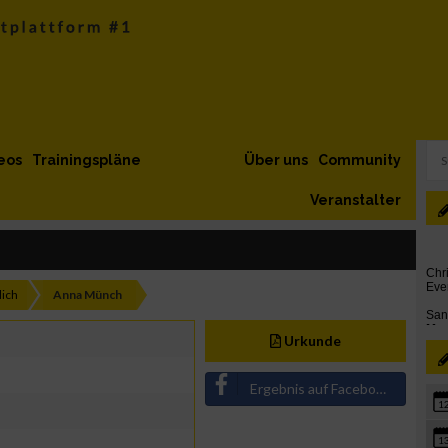
eos
Trainingspläne
Über uns
Community
Veranstalter
ich
Anna Münch
Urkunde
Ergebnis auf Facebook teilen
1
1