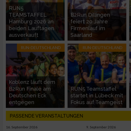
RUN5
Nicht-IAB-Verarbeitungszwecke:
TEAMSTAFFEL
B2Run Dillingen
Hamburg 2026 an
feiert 20 Jahre
Notwendig
beiden Lauftagen
Firmenlauf im
ausverkauft
Saarland
Performance
RUN-DEUTSCHLAND
RUN-DEUTSCHLAND
Funktional
Werbung
Koblenz läuft dem
B2Run Finale am
RUN5 Teamstaffel
Deutschen Eck
startet in Lübeck mit
entgegen
Fokus auf Teamgeist
PASSENDE VERANSTALTUNGEN
16. September 2026
9. September 2026