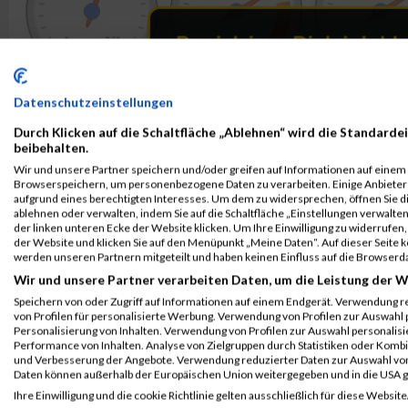
Datenschutzeinstellungen
Durch Klicken auf die Schaltfläche „Ablehnen“ wird die Standardei
beibehalten.
Wir und unsere Partner speichern und/oder greifen auf Informationen auf einem G
Browserspeichern, um personenbezogene Daten zu verarbeiten. Einige Anbiete
aufgrund eines berechtigten Interesses. Um dem zu widersprechen, öffnen Sie die
ablehnen oder verwalten, indem Sie auf die Schaltfläche „Einstellungen verwalten“
der linken unteren Ecke der Website klicken. Um Ihre Einwilligung zu widerrufen, 
der Website und klicken Sie auf den Menüpunkt „Meine Daten“. Auf dieser Seite 
werden unseren Partnern mitgeteilt und haben keinen Einfluss auf die Browserd
Wir und unsere Partner verarbeiten Daten, um die Leistung der W
Speichern von oder Zugriff auf Informationen auf einem Endgerät. Verwendung r
von Profilen für personalisierte Werbung. Verwendung von Profilen zur Auswahl p
Personalisierung von Inhalten. Verwendung von Profilen zur Auswahl personalis
Performance von Inhalten. Analyse von Zielgruppen durch Statistiken oder Komb
und Verbesserung der Angebote. Verwendung reduzierter Daten zur Auswahl von
Daten können außerhalb der Europäischen Union weitergegeben und in die USA 
ALBUM B2RUN MÜNCHEN / 15.07.2026
Ihre Einwilligung und die cookie Richtlinie gelten ausschließlich für diese Website