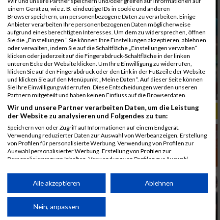
Wir und unsere Partner speichern und/oder greifen auf Informationen auf
einem Gerät zu, wie z. B. eindeutige IDs in cookie und anderen
Browserspeichern, um personenbezogene Daten zu verarbeiten. Einige
Anbieter verarbeiten Ihre personenbezogenen Daten möglicherweise
aufgrund eines berechtigten Interesses. Um dem zu widersprechen, öffnen
Sie die „Einstellungen“. Sie können Ihre Einstellungen akzeptieren, ablehnen
oder verwalten, indem Sie auf die Schaltfläche „Einstellungen verwalten“
klicken oder jederzeit auf die Fingerabdruck-Schaltfläche in der linken
unteren Ecke der Website klicken. Um Ihre Einwilligung zu widerrufen,
klicken Sie auf den Fingerabdruck oder den Link in der Fußzeile der Website
und klicken Sie auf den Menüpunkt „Meine Daten“. Auf dieser Seite können
Sie Ihre Einwilligung widerrufen. Diese Entscheidungen werden unseren
Partnern mitgeteilt und haben keinen Einfluss auf die Browserdaten.
Wir und unsere Partner verarbeiten Daten, um die Leistung
ALBUM B2RUN MÜNCHEN, B2RUN / 16.07.2019
der Website zu analysieren und Folgendes zu tun:
Speichern von oder Zugriff auf Informationen auf einem Endgerät.
Verwendung reduzierter Daten zur Auswahl von Werbeanzeigen. Erstellung
von Profilen für personalisierte Werbung. Verwendung von Profilen zur
Auswahl personalisierter Werbung. Erstellung von Profilen zur
Personalisierung von Inhalten. Verwendung von Profilen zur Auswahl
personalisierter Inhalte. Messung der Werbeleistung. Messung der
Performance von Inhalten. Analyse von Zielgruppen durch Statistiken oder
Kombinationen von Daten aus verschiedenen Quellen. Entwicklung und
Alle akzeptieren
Ablehnen
Verbesserung der Angebote. Verwendung reduzierter Daten zur Auswahl
von Inhalten.
Daten können außerhalb der Europäischen Union weitergegeben und in die
Nein, anpassen
USA gesendet werden.