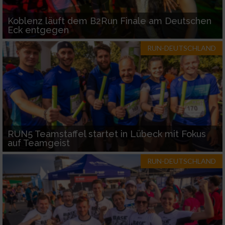
Koblenz läuft dem B2Run Finale am Deutschen
Eck entgegen
RUN-DEUTSCHLAND
RUN5 Teamstaffel startet in Lübeck mit Fokus
auf Teamgeist
RUN-DEUTSCHLAND