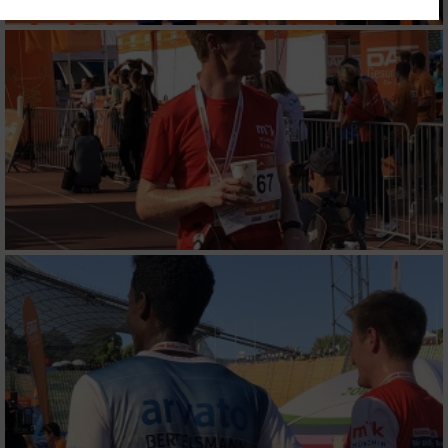
Ihre Einwilligung und die cookie Richtlinie gelten ausschließlich für diese
Website/App.
Partnerliste anzeigen (1 IAB-Anbieter)
Wir nutzen Ihre Daten für folgende Zwecke:
IAB-Verarbeitungszwecke:
Speichern von oder Zugriff auf Informationen
auf einem Endgerät
Verwendung reduzierter Daten zur Auswahl
von Werbeanzeigen
Erstellung von Profilen für personalisierte
Werbung
Verwendung von Profilen zur Auswahl
personalisierter Werbung
Erstellung von Profilen zur Personalisierung
von Inhalten