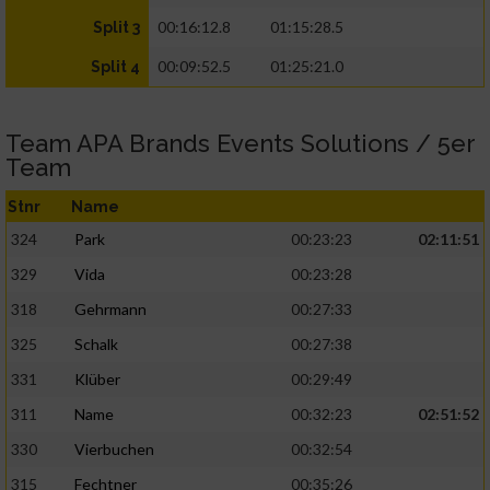
00:16:12.8
01:15:28.5
Split 3
00:09:52.5
01:25:21.0
Split 4
Team APA Brands Events Solutions / 5er
Team
Stnr
Name
324
Park
00:23:23
02:11:51
329
Vida
00:23:28
318
Gehrmann
00:27:33
325
Schalk
00:27:38
331
Klüber
00:29:49
311
Name
00:32:23
02:51:52
330
Vierbuchen
00:32:54
315
Fechtner
00:35:26