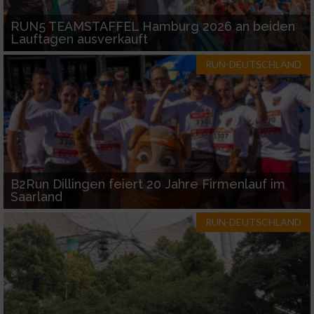
Geräte anhand von aktiv angeforderten
RUN5 TEAMSTAFFEL Hamburg 2026 an beiden
Informationen identifizieren
Lauftagen ausverkauft
Nicht-IAB-Verarbeitungszwecke:
RUN-DEUTSCHLAND
Notwendig
Performance
Funktional
B2Run Dillingen feiert 20 Jahre Firmenlauf im
Saarland
Werbung
RUN-DEUTSCHLAND