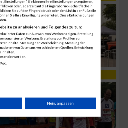
 „Einstellungen“. Sie können Ihre Einstellungen akzeptieren,
 klicken oder jederzeit auf die Fingerabdruck-Schaltfläche in
klicken Sie auf den Fingerabdruck oder den Link in der Fußzeile
können Sie Ihre Einwilligung widerrufen. Diese Entscheidungen
aten.
ebsite zu analysieren und Folgendes zu tun:
eduzierter Daten zur Auswahl von Werbeanzeigen. Erstellung
ersonalisierter Werbung. Erstellung von Profilen zur
ierter Inhalte. Messung der Werbeleistung. Messung der
inationen von Daten aus verschiedenen Quellen. Entwicklung
 Inhalten.
gesendet werden.
/App.
rät
Nein, anpassen
n