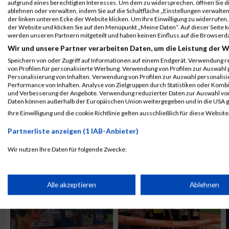
aufgrund eines berechtigten Interesses. Um dem zu widersprechen, öffnen Sie die
ablehnen oder verwalten, indem Sie auf die Schaltfläche „Einstellungen verwalten“
der linken unteren Ecke der Website klicken. Um Ihre Einwilligung zu widerrufen, 
der Website und klicken Sie auf den Menüpunkt „Meine Daten“. Auf dieser Seite 
werden unseren Partnern mitgeteilt und haben keinen Einfluss auf die Browserd
Wir und unsere Partner verarbeiten Daten, um die Leistung der W
Speichern von oder Zugriff auf Informationen auf einem Endgerät. Verwendung r
von Profilen für personalisierte Werbung. Verwendung von Profilen zur Auswahl p
Personalisierung von Inhalten. Verwendung von Profilen zur Auswahl personalis
Performance von Inhalten. Analyse von Zielgruppen durch Statistiken oder Komb
und Verbesserung der Angebote. Verwendung reduzierter Daten zur Auswahl von
Daten können außerhalb der Europäischen Union weitergegeben und in die USA 
Ihre Einwilligung und die cookie Richtlinie gelten ausschließlich für diese Website
Partnerliste anzeigen (1 IAB-Anbieter)
ALBUM B2RUN KÖLN / 05.09.2019
Wir nutzen Ihre Daten für folgende Zwecke:
IAB-Verarbeitungszwecke:
Speichern von oder Zugriff auf Informationen auf einem Endge
Alle akzeptieren
Ablehnen
Verwendung reduzierter Daten zur Auswahl von Werbeanzeige