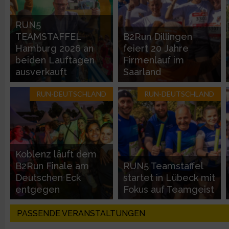
Entwicklung und Verbesserung der Angebote
RUN5
TEAMSTAFFEL
B2Run Dillingen
Verwendung reduzierter Daten zur Auswahl von Inhalten
Hamburg 2026 an
feiert 20 Jahre
beiden Lauftagen
Firmenlauf im
IAB-Besonderheiten:
ausverkauft
Saarland
Verwendung genauer Standortdaten
RUN-DEUTSCHLAND
RUN-DEUTSCHLAND
Geräte anhand von aktiv angeforderten Informationen identifi
Nicht-IAB-Verarbeitungszwecke:
Koblenz läuft dem
Notwendig
B2Run Finale am
RUN5 Teamstaffel
Deutschen Eck
startet in Lübeck mit
entgegen
Fokus auf Teamgeist
Performance
PASSENDE VERANSTALTUNGEN
Funktional