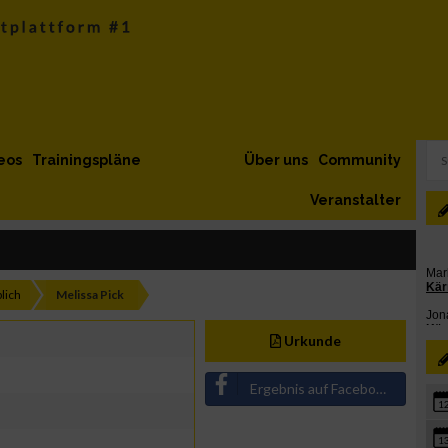
eos
Trainingspläne
Über uns
Community
Veranstalter
lich
Melissa Pick
Urkunde
Ergebnis auf Facebook teilen
1
1