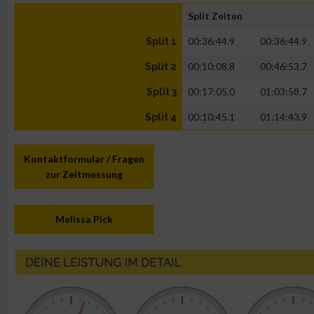
Split Zeiten
00:36:44.9
00:36:44.9
Split 1
00:10:08.8
00:46:53.7
Split 2
00:17:05.0
01:03:58.7
Split 3
00:10:45.1
01:14:43.9
Split 4
Kontaktformular / Fragen
zur Zeitmessung
Melissa Pick