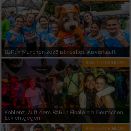
Werbung
B2Run München 2026 ist restlos ausverkauft
RUN-DEUTSCHLAND
Koblenz läuft dem B2Run Finale am Deutschen
Eck entgegen
RUN-DEUTSCHLAND