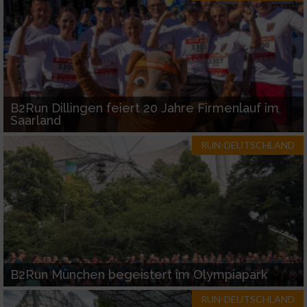
Verwendung reduzierter Daten zur Auswahl
von Inhalten
IAB-Besonderheiten:
Verwendung genauer Standortdaten
B2Run Dillingen feiert 20 Jahre Firmenlauf im
Saarland
Geräte anhand von aktiv angeforderten
RUN-DEUTSCHLAND
Informationen identifizieren
Nicht-IAB-Verarbeitungszwecke:
Notwendig
Performance
B2Run München begeistert im Olympiapark
Funktional
RUN-DEUTSCHLAND