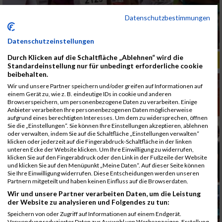
Datenschutzbestimmungen
Datenschutzeinstellungen
Durch Klicken auf die Schaltfläche „Ablehnen“ wird die
ALBUM B2RUN MÜNCHEN, B2RUN / 16.07.2019
Standardeinstellung nur für unbedingt erforderliche cookie
beibehalten.
Wir und unsere Partner speichern und/oder greifen auf Informationen auf
einem Gerät zu, wie z. B. eindeutige IDs in cookie und anderen
Browserspeichern, um personenbezogene Daten zu verarbeiten. Einige
Anbieter verarbeiten Ihre personenbezogenen Daten möglicherweise
aufgrund eines berechtigten Interesses. Um dem zu widersprechen, öffnen
Sie die „Einstellungen“. Sie können Ihre Einstellungen akzeptieren, ablehnen
oder verwalten, indem Sie auf die Schaltfläche „Einstellungen verwalten“
klicken oder jederzeit auf die Fingerabdruck-Schaltfläche in der linken
unteren Ecke der Website klicken. Um Ihre Einwilligung zu widerrufen,
klicken Sie auf den Fingerabdruck oder den Link in der Fußzeile der Website
und klicken Sie auf den Menüpunkt „Meine Daten“. Auf dieser Seite können
Sie Ihre Einwilligung widerrufen. Diese Entscheidungen werden unseren
Partnern mitgeteilt und haben keinen Einfluss auf die Browserdaten.
Wir und unsere Partner verarbeiten Daten, um die Leistung
der Website zu analysieren und Folgendes zu tun:
Speichern von oder Zugriff auf Informationen auf einem Endgerät.
Verwendung reduzierter Daten zur Auswahl von Werbeanzeigen. Erstellung