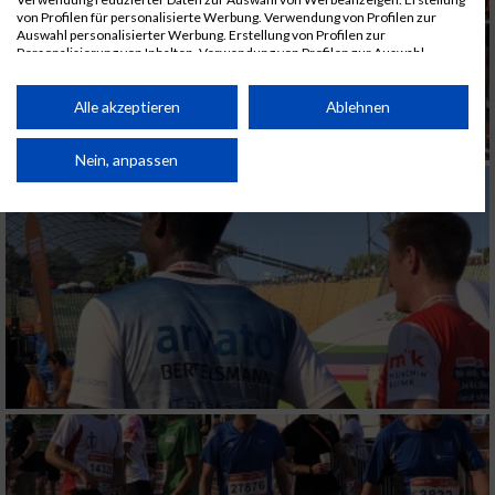
von Profilen für personalisierte Werbung. Verwendung von Profilen zur
Auswahl personalisierter Werbung. Erstellung von Profilen zur
Personalisierung von Inhalten. Verwendung von Profilen zur Auswahl
personalisierter Inhalte. Messung der Werbeleistung. Messung der
Performance von Inhalten. Analyse von Zielgruppen durch Statistiken oder
Kombinationen von Daten aus verschiedenen Quellen. Entwicklung und
Alle akzeptieren
Ablehnen
Verbesserung der Angebote. Verwendung reduzierter Daten zur Auswahl
von Inhalten.
Daten können außerhalb der Europäischen Union weitergegeben und in die
Nein, anpassen
USA gesendet werden.
Ihre Einwilligung und die cookie Richtlinie gelten ausschließlich für diese
Website/App.
Partnerliste anzeigen (1 IAB-Anbieter)
Wir nutzen Ihre Daten für folgende Zwecke:
IAB-Verarbeitungszwecke:
Speichern von oder Zugriff auf Informationen
auf einem Endgerät
Verwendung reduzierter Daten zur Auswahl
von Werbeanzeigen