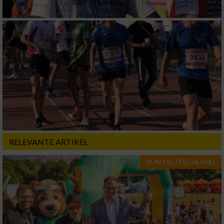
von Werbeanzeigen
Erstellung von Profilen für personalisierte
Werbung
Verwendung von Profilen zur Auswahl
personalisierter Werbung
Erstellung von Profilen zur Personalisierung
von Inhalten
Verwendung von Profilen zur Auswahl
personalisierter Inhalte
RELEVANTE ARTIKEL
Messung der Werbeleistung
RUN-DEUTSCHLAND
Messung der Performance von Inhalten
Analyse von Zielgruppen durch Statistiken
oder Kombinationen von Daten aus