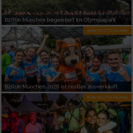
Funktional
B2Run München begeistert im Olympiapark
Werbung
RUN-DEUTSCHLAND
B2Run München 2026 ist restlos ausverkauft
RUN-DEUTSCHLAND