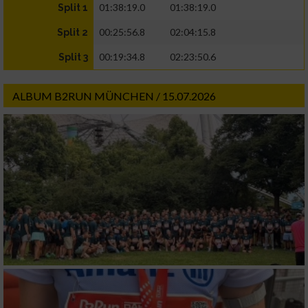
01:38:19.0
01:38:19.0
Split 1
00:25:56.8
02:04:15.8
Split 2
00:19:34.8
02:23:50.6
Split 3
ALBUM B2RUN MÜNCHEN / 15.07.2026