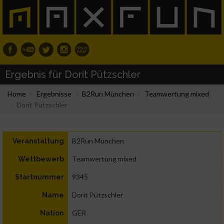
Ergebnis für Dorit Pützschler
Home
Ergebnisse
B2Run München
Teamwertung mixed
Dorit Pützschler
B2Run München
Veranstaltung
Teamwertung mixed
Wettbewerb
9345
Startnummer
Dorit Pützschler
Name
GER
Nation