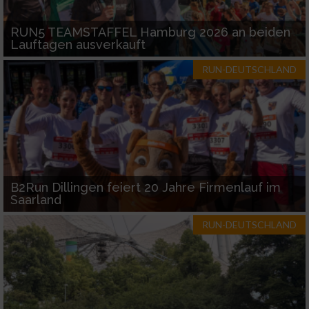
verschiedenen Quellen
RUN5 TEAMSTAFFEL Hamburg 2026 an beiden
Entwicklung und Verbesserung der Angebote
Lauftagen ausverkauft
RUN-DEUTSCHLAND
Verwendung reduzierter Daten zur Auswahl
von Inhalten
IAB-Besonderheiten:
Verwendung genauer Standortdaten
Geräte anhand von aktiv angeforderten
B2Run Dillingen feiert 20 Jahre Firmenlauf im
Informationen identifizieren
Saarland
Nicht-IAB-Verarbeitungszwecke:
RUN-DEUTSCHLAND
Notwendig
Performance