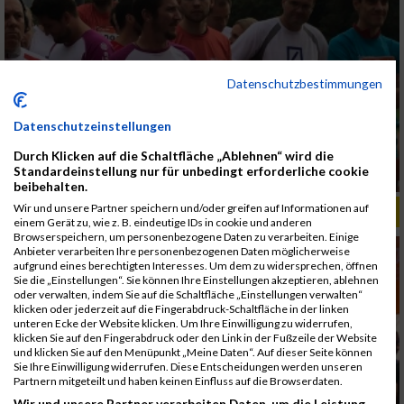
Datenschutzbestimmungen
Datenschutzeinstellungen
Durch Klicken auf die Schaltfläche „Ablehnen“ wird die
Standardeinstellung nur für unbedingt erforderliche cookie
beibehalten.
Wir und unsere Partner speichern und/oder greifen auf Informationen auf
ALBUM B2RUN MÜNCHEN, B2RUN / 16.07.2019
einem Gerät zu, wie z. B. eindeutige IDs in cookie und anderen
Browserspeichern, um personenbezogene Daten zu verarbeiten. Einige
Anbieter verarbeiten Ihre personenbezogenen Daten möglicherweise
aufgrund eines berechtigten Interesses. Um dem zu widersprechen, öffnen
Sie die „Einstellungen“. Sie können Ihre Einstellungen akzeptieren, ablehnen
oder verwalten, indem Sie auf die Schaltfläche „Einstellungen verwalten“
klicken oder jederzeit auf die Fingerabdruck-Schaltfläche in der linken
unteren Ecke der Website klicken. Um Ihre Einwilligung zu widerrufen,
klicken Sie auf den Fingerabdruck oder den Link in der Fußzeile der Website
und klicken Sie auf den Menüpunkt „Meine Daten“. Auf dieser Seite können
Sie Ihre Einwilligung widerrufen. Diese Entscheidungen werden unseren
Partnern mitgeteilt und haben keinen Einfluss auf die Browserdaten.
Wir und unsere Partner verarbeiten Daten, um die Leistung