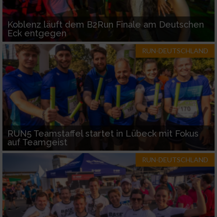
Koblenz läuft dem B2Run Finale am Deutschen
Eck entgegen
RUN-DEUTSCHLAND
RUN5 Teamstaffel startet in Lübeck mit Fokus
auf Teamgeist
RUN-DEUTSCHLAND