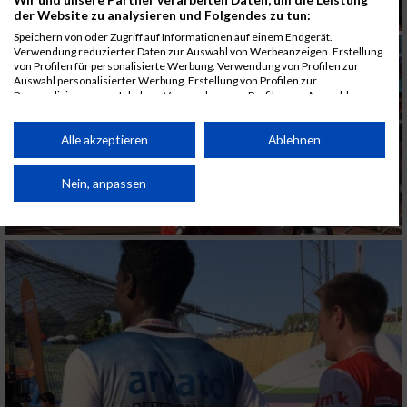
der Website zu analysieren und Folgendes zu tun:
Speichern von oder Zugriff auf Informationen auf einem Endgerät.
Verwendung reduzierter Daten zur Auswahl von Werbeanzeigen. Erstellung
von Profilen für personalisierte Werbung. Verwendung von Profilen zur
Auswahl personalisierter Werbung. Erstellung von Profilen zur
Personalisierung von Inhalten. Verwendung von Profilen zur Auswahl
personalisierter Inhalte. Messung der Werbeleistung. Messung der
Performance von Inhalten. Analyse von Zielgruppen durch Statistiken oder
Kombinationen von Daten aus verschiedenen Quellen. Entwicklung und
Alle akzeptieren
Ablehnen
Verbesserung der Angebote. Verwendung reduzierter Daten zur Auswahl
von Inhalten.
Daten können außerhalb der Europäischen Union weitergegeben und in die
Nein, anpassen
USA gesendet werden.
Ihre Einwilligung und die cookie Richtlinie gelten ausschließlich für diese
Website/App.
Partnerliste anzeigen (1 IAB-Anbieter)
Wir nutzen Ihre Daten für folgende Zwecke:
IAB-Verarbeitungszwecke:
Speichern von oder Zugriff auf Informationen
auf einem Endgerät
Verwendung reduzierter Daten zur Auswahl