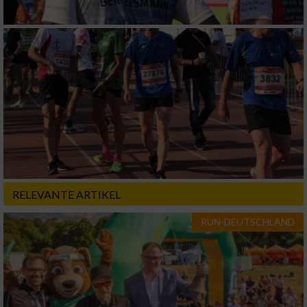
von Werbeanzeigen
Erstellung von Profilen für personalisierte
Werbung
Verwendung von Profilen zur Auswahl
personalisierter Werbung
Erstellung von Profilen zur Personalisierung
von Inhalten
Verwendung von Profilen zur Auswahl
personalisierter Inhalte
RELEVANTE ARTIKEL
Messung der Werbeleistung
RUN-DEUTSCHLAND
Messung der Performance von Inhalten
Analyse von Zielgruppen durch Statistiken
oder Kombinationen von Daten aus