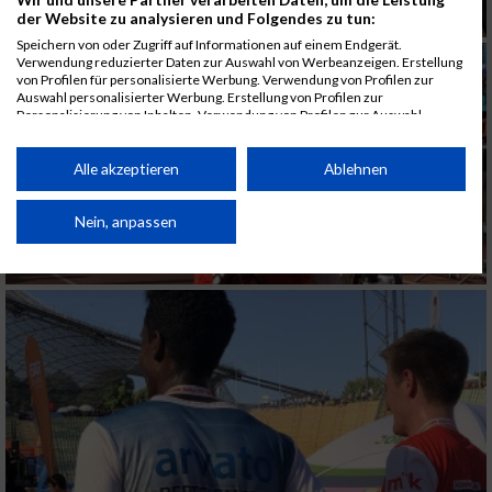
der Website zu analysieren und Folgendes zu tun:
Speichern von oder Zugriff auf Informationen auf einem Endgerät.
Verwendung reduzierter Daten zur Auswahl von Werbeanzeigen. Erstellung
von Profilen für personalisierte Werbung. Verwendung von Profilen zur
Auswahl personalisierter Werbung. Erstellung von Profilen zur
Personalisierung von Inhalten. Verwendung von Profilen zur Auswahl
personalisierter Inhalte. Messung der Werbeleistung. Messung der
Performance von Inhalten. Analyse von Zielgruppen durch Statistiken oder
Kombinationen von Daten aus verschiedenen Quellen. Entwicklung und
Alle akzeptieren
Ablehnen
Verbesserung der Angebote. Verwendung reduzierter Daten zur Auswahl
von Inhalten.
Daten können außerhalb der Europäischen Union weitergegeben und in die
Nein, anpassen
USA gesendet werden.
Ihre Einwilligung und die cookie Richtlinie gelten ausschließlich für diese
Website/App.
Partnerliste anzeigen (1 IAB-Anbieter)
Wir nutzen Ihre Daten für folgende Zwecke:
IAB-Verarbeitungszwecke:
Speichern von oder Zugriff auf Informationen
auf einem Endgerät
Verwendung reduzierter Daten zur Auswahl