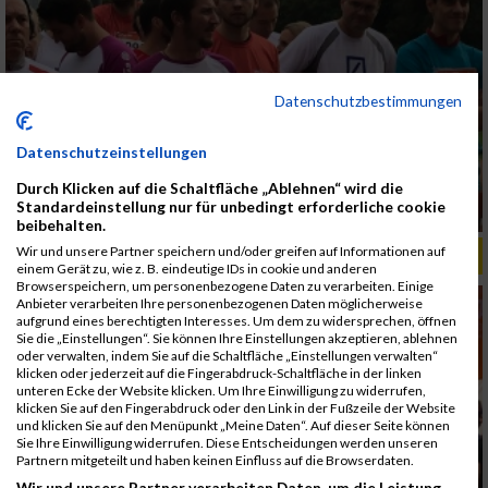
Datenschutzbestimmungen
Datenschutzeinstellungen
Durch Klicken auf die Schaltfläche „Ablehnen“ wird die
Standardeinstellung nur für unbedingt erforderliche cookie
beibehalten.
Wir und unsere Partner speichern und/oder greifen auf Informationen auf
ALBUM B2RUN MÜNCHEN, B2RUN / 16.07.2019
einem Gerät zu, wie z. B. eindeutige IDs in cookie und anderen
Browserspeichern, um personenbezogene Daten zu verarbeiten. Einige
Anbieter verarbeiten Ihre personenbezogenen Daten möglicherweise
aufgrund eines berechtigten Interesses. Um dem zu widersprechen, öffnen
Sie die „Einstellungen“. Sie können Ihre Einstellungen akzeptieren, ablehnen
oder verwalten, indem Sie auf die Schaltfläche „Einstellungen verwalten“
klicken oder jederzeit auf die Fingerabdruck-Schaltfläche in der linken
unteren Ecke der Website klicken. Um Ihre Einwilligung zu widerrufen,
klicken Sie auf den Fingerabdruck oder den Link in der Fußzeile der Website
und klicken Sie auf den Menüpunkt „Meine Daten“. Auf dieser Seite können
Sie Ihre Einwilligung widerrufen. Diese Entscheidungen werden unseren
Partnern mitgeteilt und haben keinen Einfluss auf die Browserdaten.
Wir und unsere Partner verarbeiten Daten, um die Leistung