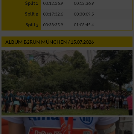
00:12:36.9
00:12:36.9
Split 1
00:17:32.6
00:30:09.5
Split 2
00:38:35.9
01:08:45.4
Split 3
ALBUM B2RUN MÜNCHEN / 15.07.2026