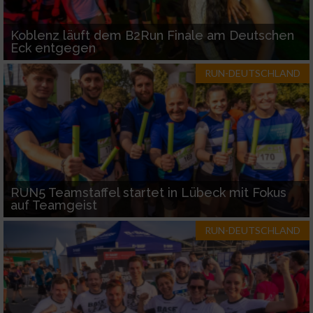
Koblenz läuft dem B2Run Finale am Deutschen
Eck entgegen
RUN-DEUTSCHLAND
RUN5 Teamstaffel startet in Lübeck mit Fokus
auf Teamgeist
RUN-DEUTSCHLAND