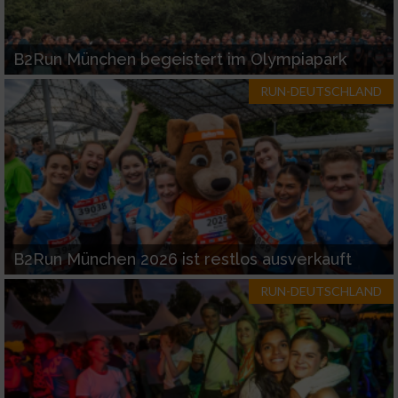
Funktional
B2Run München begeistert im Olympiapark
Werbung
RUN-DEUTSCHLAND
B2Run München 2026 ist restlos ausverkauft
RUN-DEUTSCHLAND