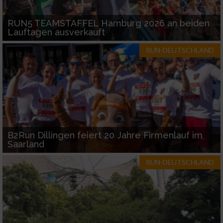
verschiedenen Quellen
RUN5 TEAMSTAFFEL Hamburg 2026 an beiden
Entwicklung und Verbesserung der Angebote
Lauftagen ausverkauft
RUN-DEUTSCHLAND
Verwendung reduzierter Daten zur Auswahl
von Inhalten
IAB-Besonderheiten:
Verwendung genauer Standortdaten
Geräte anhand von aktiv angeforderten
B2Run Dillingen feiert 20 Jahre Firmenlauf im
Informationen identifizieren
Saarland
Nicht-IAB-Verarbeitungszwecke:
RUN-DEUTSCHLAND
Notwendig
Performance