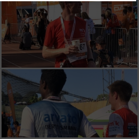
Website/App.
Partnerliste anzeigen (1 IAB-Anbieter)
Wir nutzen Ihre Daten für folgende Zwecke:
IAB-Verarbeitungszwecke:
Speichern von oder Zugriff auf Informationen
auf einem Endgerät
Verwendung reduzierter Daten zur Auswahl
von Werbeanzeigen
Erstellung von Profilen für personalisierte
Werbung
Verwendung von Profilen zur Auswahl
personalisierter Werbung
Erstellung von Profilen zur Personalisierung
von Inhalten
Verwendung von Profilen zur Auswahl