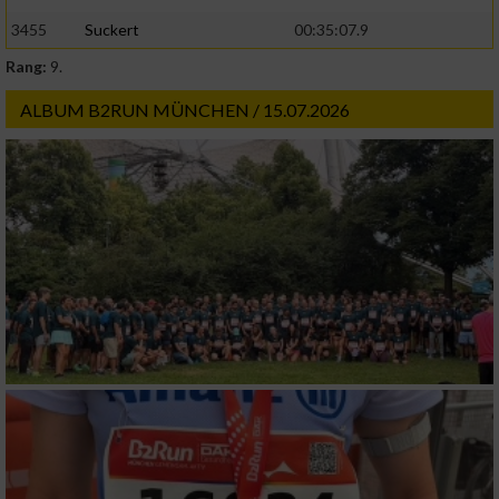
3455
Suckert
00:35:07.9
Rang:
9.
ALBUM B2RUN MÜNCHEN / 15.07.2026