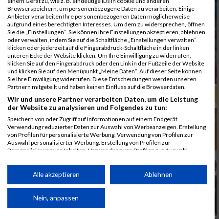
einem Gerät zu, wie z. B. eindeutige IDs in cookie und anderen
Browserspeichern, um personenbezogene Daten zu verarbeiten. Einige
Anbieter verarbeiten Ihre personenbezogenen Daten möglicherweise
aufgrund eines berechtigten Interesses. Um dem zu widersprechen, öffnen
Sie die „Einstellungen“. Sie können Ihre Einstellungen akzeptieren, ablehnen
oder verwalten, indem Sie auf die Schaltfläche „Einstellungen verwalten“
klicken oder jederzeit auf die Fingerabdruck-Schaltfläche in der linken
unteren Ecke der Website klicken. Um Ihre Einwilligung zu widerrufen,
klicken Sie auf den Fingerabdruck oder den Link in der Fußzeile der Website
und klicken Sie auf den Menüpunkt „Meine Daten“. Auf dieser Seite können
Sie Ihre Einwilligung widerrufen. Diese Entscheidungen werden unseren
Partnern mitgeteilt und haben keinen Einfluss auf die Browserdaten.
ALBUM B2RUN MÜNCHEN, B2RUN / 16.07.2019
Wir und unsere Partner verarbeiten Daten, um die Leistung
der Website zu analysieren und Folgendes zu tun:
Speichern von oder Zugriff auf Informationen auf einem Endgerät.
Verwendung reduzierter Daten zur Auswahl von Werbeanzeigen. Erstellung
von Profilen für personalisierte Werbung. Verwendung von Profilen zur
Auswahl personalisierter Werbung. Erstellung von Profilen zur
Personalisierung von Inhalten. Verwendung von Profilen zur Auswahl
personalisierter Inhalte. Messung der Werbeleistung. Messung der
Performance von Inhalten. Analyse von Zielgruppen durch Statistiken oder
Kombinationen von Daten aus verschiedenen Quellen. Entwicklung und
Alle akzeptieren
Ablehnen
Verbesserung der Angebote. Verwendung reduzierter Daten zur Auswahl
von Inhalten.
Daten können außerhalb der Europäischen Union weitergegeben und in die
Nein, anpassen
USA gesendet werden.
Ihre Einwilligung und die cookie Richtlinie gelten ausschließlich für diese