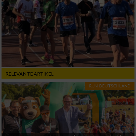
personalisierter Inhalte
Messung der Werbeleistung
Messung der Performance von Inhalten
Analyse von Zielgruppen durch Statistiken
oder Kombinationen von Daten aus
verschiedenen Quellen
RELEVANTE ARTIKEL
Entwicklung und Verbesserung der Angebote
RUN-DEUTSCHLAND
Verwendung reduzierter Daten zur Auswahl
von Inhalten
IAB-Besonderheiten:
Verwendung genauer Standortdaten