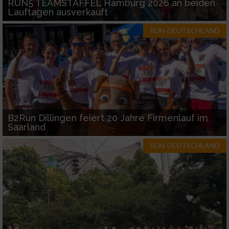
RUN5 TEAMSTAFFEL Hamburg 2026 an beiden
Geräte anhand von aktiv angeforderten
Lauftagen ausverkauft
Informationen identifizieren
RUN-DEUTSCHLAND
Nicht-IAB-Verarbeitungszwecke:
Notwendig
Performance
Funktional
B2Run Dillingen feiert 20 Jahre Firmenlauf im
Saarland
RUN-DEUTSCHLAND
Werbung