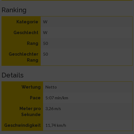
Ranking
W
Kategorie
W
Geschlecht
50
Rang
50
Geschlechter
Rang
Details
Netto
Wertung
5:07 min/km
Pace
3,26 m/s
Meter pro
Sekunde
11,74 km/h
Geschwindigkeit