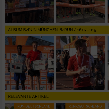
Verwendung von Profilen zur Auswahl personalisierter Inhalte
Messung der Werbeleistung
ALBUM B2RUN MÜNCHEN, B2RUN / 16.07.2019
Messung der Performance von Inhalten
Analyse von Zielgruppen durch Statistiken oder Kombinatione
verschiedenen Quellen
Entwicklung und Verbesserung der Angebote
Verwendung reduzierter Daten zur Auswahl von Inhalten
IAB-Besonderheiten:
RELEVANTE ARTIKEL
Verwendung genauer Standortdaten
RUN-DEUTSCHLAND
RUN-DEUTSCHLAND