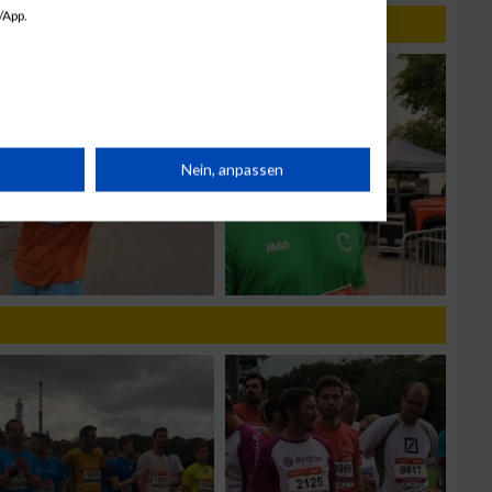
/App.
rät
Nein, anpassen
n
g