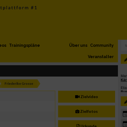
eos
Trainingspläne
Über uns
Community
Veranstalter
Friederike Grosse
Zielvideo
Zielfotos
1
1
Urkunde