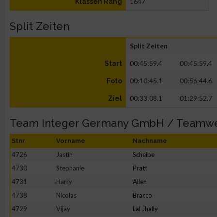
1647
Klassen Rang
Split Zeiten
Split Zeiten
00:45:59.4
00:45:59.4
Start
00:10:45.1
00:56:44.6
Foto
00:33:08.1
01:29:52.7
Ziel
Team Integer Germany GmbH / Teamw
Stnr
Vorname
Nachname
4726
Jastin
Scheibe
4730
Stephanie
Pratt
4731
Harry
Allen
4738
Nicolas
Bracco
4729
Vijay
Lal Jhally