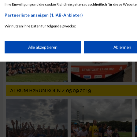
Ihre Einwilligung und die cookie Richtlinie gelten ausschließlich für diese Website
ALBUM B2RUN MÜNCHEN / 15.07.2026
Partnerliste anzeigen (1 IAB-Anbieter)
Wir nutzen Ihre Daten für folgende Zwecke:
IAB-Verarbeitungszwecke:
Speichern von oder Zugriff auf Informationen auf einem Endge
Alle akzeptieren
Ablehnen
Verwendung reduzierter Daten zur Auswahl von Werbeanzeige
Erstellung von Profilen für personalisierte Werbung
ALBUM B2RUN KÖLN / 05.09.2019
Verwendung von Profilen zur Auswahl personalisierter Werbun
Erstellung von Profilen zur Personalisierung von Inhalten