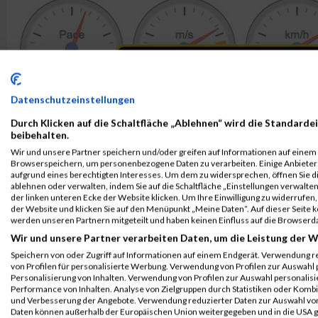
Datenschutzeinstellungen
Durch Klicken auf die Schaltfläche „Ablehnen“ wird die Standardei
beibehalten.
Wir und unsere Partner speichern und/oder greifen auf Informationen auf einem G
Browserspeichern, um personenbezogene Daten zu verarbeiten. Einige Anbiete
aufgrund eines berechtigten Interesses. Um dem zu widersprechen, öffnen Sie die
ablehnen oder verwalten, indem Sie auf die Schaltfläche „Einstellungen verwalten“
der linken unteren Ecke der Website klicken. Um Ihre Einwilligung zu widerrufen, 
der Website und klicken Sie auf den Menüpunkt „Meine Daten“. Auf dieser Seite 
werden unseren Partnern mitgeteilt und haben keinen Einfluss auf die Browserd
Wir und unsere Partner verarbeiten Daten, um die Leistung der W
Speichern von oder Zugriff auf Informationen auf einem Endgerät. Verwendung r
von Profilen für personalisierte Werbung. Verwendung von Profilen zur Auswahl p
Personalisierung von Inhalten. Verwendung von Profilen zur Auswahl personalis
Performance von Inhalten. Analyse von Zielgruppen durch Statistiken oder Komb
und Verbesserung der Angebote. Verwendung reduzierter Daten zur Auswahl von
Daten können außerhalb der Europäischen Union weitergegeben und in die USA 