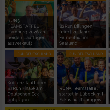
Geräte anhand von aktiv angeforderten Informationen identifi
Nicht-IAB-Verarbeitungszwecke:
RUN5
TEAMSTAFFEL
B2Run Dillingen
Notwendig
Hamburg 2026 an
feiert 20 Jahre
beiden Lauftagen
Firmenlauf im
Performance
ausverkauft
Saarland
RUN-DEUTSCHLAND
RUN-DEUTSCHLAND
Funktional
Werbung
Koblenz läuft dem
B2Run Finale am
RUN5 Teamstaffel
Deutschen Eck
startet in Lübeck mit
entgegen
Fokus auf Teamgeist