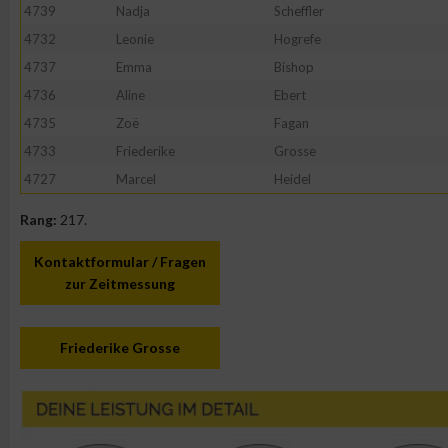
4739
Nadja
Scheffler
4732
Leonie
Hogrefe
4737
Emma
Bishop
4736
Aline
Ebert
4735
Zoë
Fagan
4733
Friederike
Grosse
4727
Marcel
Heidel
Rang:
217.
Kontaktformular / Fragen
zur Zeitmessung
Friederike Grosse