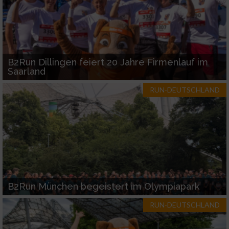
Verwendung reduzierter Daten zur Auswahl
von Inhalten
IAB-Besonderheiten:
B2Run Dillingen feiert 20 Jahre Firmenlauf im
Verwendung genauer Standortdaten
Saarland
RUN-DEUTSCHLAND
Geräte anhand von aktiv angeforderten
Informationen identifizieren
Nicht-IAB-Verarbeitungszwecke:
Notwendig
Performance
B2Run München begeistert im Olympiapark
Funktional
RUN-DEUTSCHLAND