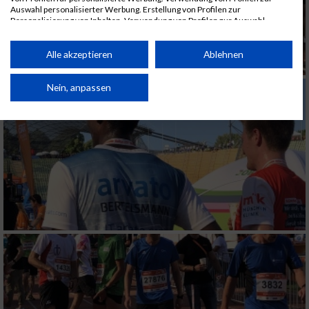
Auswahl personalisierter Werbung. Erstellung von Profilen zur
Personalisierung von Inhalten. Verwendung von Profilen zur Auswahl
personalisierter Inhalte. Messung der Werbeleistung. Messung der
Performance von Inhalten. Analyse von Zielgruppen durch Statistiken oder
Kombinationen von Daten aus verschiedenen Quellen. Entwicklung und
Alle akzeptieren
Ablehnen
Verbesserung der Angebote. Verwendung reduzierter Daten zur Auswahl
von Inhalten.
Daten können außerhalb der Europäischen Union weitergegeben und in die
Nein, anpassen
USA gesendet werden.
Ihre Einwilligung und die cookie Richtlinie gelten ausschließlich für diese
Website/App.
Partnerliste anzeigen (1 IAB-Anbieter)
Wir nutzen Ihre Daten für folgende Zwecke:
IAB-Verarbeitungszwecke:
Speichern von oder Zugriff auf Informationen
auf einem Endgerät
Verwendung reduzierter Daten zur Auswahl
von Werbeanzeigen
Erstellung von Profilen für personalisierte