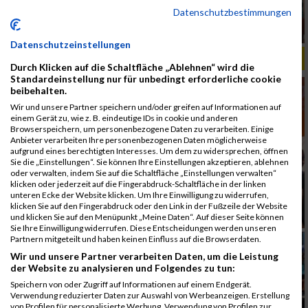
Datenschutzbestimmungen
Datenschutzeinstellungen
ALBUM B2RUN MÜNCHEN, B2RUN / 16.07.2019
Durch Klicken auf die Schaltfläche „Ablehnen“ wird die
Standardeinstellung nur für unbedingt erforderliche cookie
beibehalten.
Wir und unsere Partner speichern und/oder greifen auf Informationen auf
einem Gerät zu, wie z. B. eindeutige IDs in cookie und anderen
Browserspeichern, um personenbezogene Daten zu verarbeiten. Einige
Anbieter verarbeiten Ihre personenbezogenen Daten möglicherweise
aufgrund eines berechtigten Interesses. Um dem zu widersprechen, öffnen
Sie die „Einstellungen“. Sie können Ihre Einstellungen akzeptieren, ablehnen
oder verwalten, indem Sie auf die Schaltfläche „Einstellungen verwalten“
klicken oder jederzeit auf die Fingerabdruck-Schaltfläche in der linken
unteren Ecke der Website klicken. Um Ihre Einwilligung zu widerrufen,
klicken Sie auf den Fingerabdruck oder den Link in der Fußzeile der Website
und klicken Sie auf den Menüpunkt „Meine Daten“. Auf dieser Seite können
Sie Ihre Einwilligung widerrufen. Diese Entscheidungen werden unseren
Partnern mitgeteilt und haben keinen Einfluss auf die Browserdaten.
Wir und unsere Partner verarbeiten Daten, um die Leistung
der Website zu analysieren und Folgendes zu tun:
Speichern von oder Zugriff auf Informationen auf einem Endgerät.
Verwendung reduzierter Daten zur Auswahl von Werbeanzeigen. Erstellung
von Profilen für personalisierte Werbung. Verwendung von Profilen zur