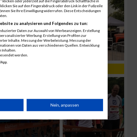
 klicken oder jederzeit auf die Fingerabdruck-Schaltfläche in
klicken Sie auf den Fingerabdruck oder den Link in der Fußzeile
können Sie Ihre Einwilligung widerrufen. Diese Entscheidungen
aten.
ebsite zu analysieren und Folgendes zu tun:
eduzierter Daten zur Auswahl von Werbeanzeigen. Erstellung
ersonalisierter Werbung. Erstellung von Profilen zur
ierter Inhalte. Messung der Werbeleistung. Messung der
inationen von Daten aus verschiedenen Quellen. Entwicklung
 Inhalten.
gesendet werden.
/App.
rät
Nein, anpassen
n