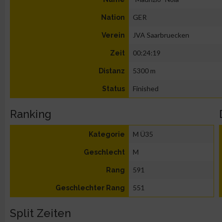
GER
Nation
JVA Saarbruecken
Verein
00:24:19
Zeit
5300 m
Distanz
Finished
Status
Ranking
M Ü35
Kategorie
M
Geschlecht
591
Rang
551
Geschlechter Rang
Split Zeiten