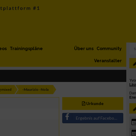
eos
Trainingspläne
Über uns
Community
Veranstalter
 mixed
-Maurizio -Nola
Urkunde
Ergebnis auf Facebook teilen
1
1