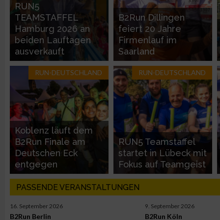
Entwicklung und Verbesserung der Angebote
RUN5
TEAMSTAFFEL
B2Run Dillingen
Hamburg 2026 an
feiert 20 Jahre
Verwendung reduzierter Daten zur Auswahl von Inhalten
beiden Lauftagen
Firmenlauf im
ausverkauft
Saarland
IAB-Besonderheiten:
RUN-DEUTSCHLAND
RUN-DEUTSCHLAND
Verwendung genauer Standortdaten
Geräte anhand von aktiv angeforderten Informationen identifi
Nicht-IAB-Verarbeitungszwecke:
Koblenz läuft dem
B2Run Finale am
RUN5 Teamstaffel
Notwendig
Deutschen Eck
startet in Lübeck mit
entgegen
Fokus auf Teamgeist
Performance
PASSENDE VERANSTALTUNGEN
Funktional
16. September 2026
9. September 2026
B2Run Berlin
B2Run Köln