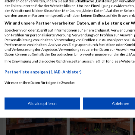
ablehnen oder verwalten, indem Sie auf die Schaltfläche „Einstellungen verwalten“
der linken unteren Ecke der Website klicken. Um Ihre Einwilligung zu widerrufen, 
der Website und klicken Sie auf den Menüpunkt „Meine Daten“. Auf dieser Seite 
werden unseren Partnern mitgeteilt und haben keinen Einfluss auf die Browserd
Wir und unsere Partner verarbeiten Daten, um die Leistung der W
Speichern von oder Zugriff auf Informationen auf einem Endgerät. Verwendung r
von Profilen für personalisierte Werbung. Verwendung von Profilen zur Auswahl p
Personalisierung von Inhalten. Verwendung von Profilen zur Auswahl personalis
Performance von Inhalten. Analyse von Zielgruppen durch Statistiken oder Komb
und Verbesserung der Angebote. Verwendung reduzierter Daten zur Auswahl von
Daten können außerhalb der Europäischen Union weitergegeben und in die USA 
Ihre Einwilligung und die cookie Richtlinie gelten ausschließlich für diese Website
ALBUM B2RUN KÖLN / 05.09.2019
Partnerliste anzeigen (1 IAB-Anbieter)
Wir nutzen Ihre Daten für folgende Zwecke:
IAB-Verarbeitungszwecke:
Speichern von oder Zugriff auf Informationen auf einem Endge
Alle akzeptieren
Ablehnen
Verwendung reduzierter Daten zur Auswahl von Werbeanzeige