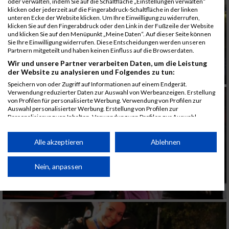
oder verwalten, indem Sie auf die Schaltfläche „Einstellungen verwalten“
klicken oder jederzeit auf die Fingerabdruck-Schaltfläche in der linken
unteren Ecke der Website klicken. Um Ihre Einwilligung zu widerrufen,
klicken Sie auf den Fingerabdruck oder den Link in der Fußzeile der Website
und klicken Sie auf den Menüpunkt „Meine Daten“. Auf dieser Seite können
Sie Ihre Einwilligung widerrufen. Diese Entscheidungen werden unseren
Partnern mitgeteilt und haben keinen Einfluss auf die Browserdaten.
Wir und unsere Partner verarbeiten Daten, um die Leistung
der Website zu analysieren und Folgendes zu tun:
Speichern von oder Zugriff auf Informationen auf einem Endgerät.
Verwendung reduzierter Daten zur Auswahl von Werbeanzeigen. Erstellung
von Profilen für personalisierte Werbung. Verwendung von Profilen zur
Auswahl personalisierter Werbung. Erstellung von Profilen zur
Personalisierung von Inhalten. Verwendung von Profilen zur Auswahl
personalisierter Inhalte. Messung der Werbeleistung. Messung der
Performance von Inhalten. Analyse von Zielgruppen durch Statistiken oder
Kombinationen von Daten aus verschiedenen Quellen. Entwicklung und
Alle akzeptieren
Ablehnen
Verbesserung der Angebote. Verwendung reduzierter Daten zur Auswahl
von Inhalten.
Daten können außerhalb der Europäischen Union weitergegeben und in die
Nein, anpassen
USA gesendet werden.
Ihre Einwilligung und die cookie Richtlinie gelten ausschließlich für diese
Website/App.
Partnerliste anzeigen (1 IAB-Anbieter)