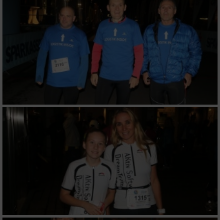
Messung der Performance von Inhalten
Analyse von Zielgruppen durch Statistiken
oder Kombinationen von Daten aus
verschiedenen Quellen
Entwicklung und Verbesserung der Angebote
Verwendung reduzierter Daten zur Auswahl
von Inhalten
IAB-Besonderheiten:
Verwendung genauer Standortdaten
Geräte anhand von aktiv angeforderten
Informationen identifizieren
Nicht-IAB-Verarbeitungszwecke: