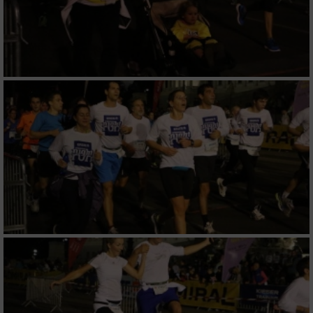
Erstellung von Profilen zur Personalisierung
von Inhalten
Verwendung von Profilen zur Auswahl
personalisierter Inhalte
Messung der Werbeleistung
Messung der Performance von Inhalten
Analyse von Zielgruppen durch Statistiken
oder Kombinationen von Daten aus
verschiedenen Quellen
Entwicklung und Verbesserung der Angebote
Verwendung reduzierter Daten zur Auswahl
von Inhalten