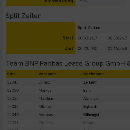
1585
Klassen Rang
Split Zeiten
Split Zeiten
00:53:26.7
00:53:26.7
Start
00:22:29.0
01:15:55.8
Ziel
Team BNP Paribas Lease Group GmbH 
Stnr
Vorname
Nachname
12045
Lorenz
Zerlauth
12050
Markus
Bartl
12053
Matthias
Aichinger
12039
Michael
Sighardt
12040
Andreas
Sillhengst
12051
Christina
Kabas