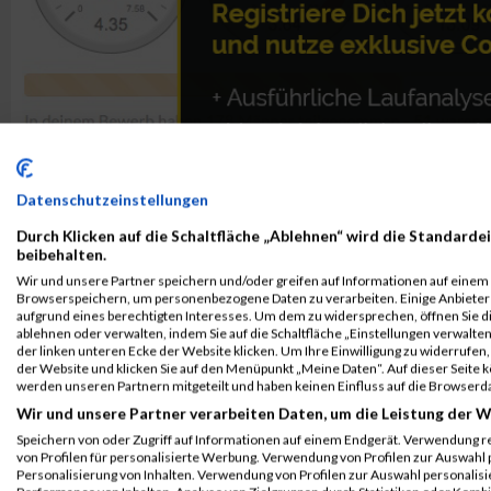
Datenschutzeinstellungen
Durch Klicken auf die Schaltfläche „Ablehnen“ wird die Standardei
beibehalten.
Wir und unsere Partner speichern und/oder greifen auf Informationen auf einem G
Browserspeichern, um personenbezogene Daten zu verarbeiten. Einige Anbiete
aufgrund eines berechtigten Interesses. Um dem zu widersprechen, öffnen Sie die
ablehnen oder verwalten, indem Sie auf die Schaltfläche „Einstellungen verwalten“
der linken unteren Ecke der Website klicken. Um Ihre Einwilligung zu widerrufen, 
der Website und klicken Sie auf den Menüpunkt „Meine Daten“. Auf dieser Seite 
werden unseren Partnern mitgeteilt und haben keinen Einfluss auf die Browserd
Wir und unsere Partner verarbeiten Daten, um die Leistung der W
ALBUM VIENNA NIGHT RUN 2019 / 25.09.2019
Speichern von oder Zugriff auf Informationen auf einem Endgerät. Verwendung r
von Profilen für personalisierte Werbung. Verwendung von Profilen zur Auswahl p
Personalisierung von Inhalten. Verwendung von Profilen zur Auswahl personalis