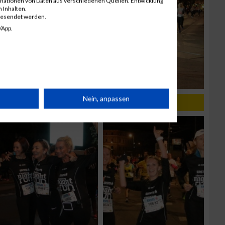
inationen von Daten aus verschiedenen Quellen. Entwicklung
 Inhalten.
gesendet werden.
/App.
rät
Nein, anpassen
019
n
g