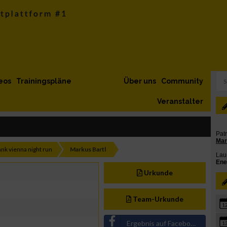
eos
Trainingspläne
Über uns
Community
Veranstalter
ank vienna night run
Markus Bartl
Urkunde
Team-Urkunde
1
Ergebnis auf Facebook teilen
1