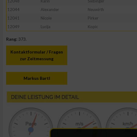
12048
Karin
Siebinger
12044
Alexander
Neuwirth
12041
Nicole
Pirker
12049
Lucija
Kopic
Rang:
373.
Kontaktformular / Fragen
zur Zeitmessung
Markus Bartl