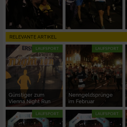
Verwendung genauer Standortdaten
Geräte anhand von aktiv angeforderten Informationen identifi
Nicht-IAB-Verarbeitungszwecke:
RELEVANTE ARTIKEL
Notwendig
LAUFSPORT
LAUFSPORT
Performance
Funktional
Günstiger zum
Nenngeldsprünge
Werbung
Vienna Night Run
im Februar
LAUFSPORT
LAUFSPORT