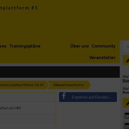
eos
Trainingspläne
Über uns
Community
Veranstalter
eisterschaften HM am 14.10
Manuel Innerhofer
Ergebnis auf Facebook teilen
aften im HM
1
1