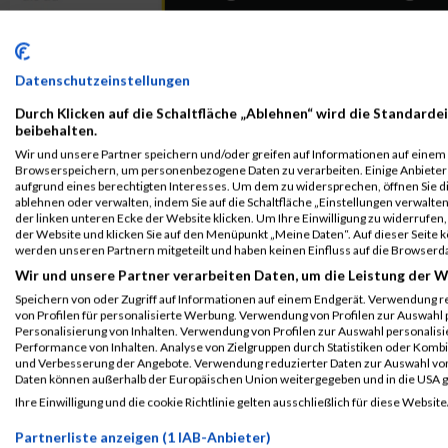
Datenschutzeinstellungen
Durch Klicken auf die Schaltfläche „Ablehnen“ wird die Standardei
beibehalten.
ALBUM GRAZ MARATHON / 12.10.2025
Wir und unsere Partner speichern und/oder greifen auf Informationen auf einem G
Browserspeichern, um personenbezogene Daten zu verarbeiten. Einige Anbiete
aufgrund eines berechtigten Interesses. Um dem zu widersprechen, öffnen Sie die
ablehnen oder verwalten, indem Sie auf die Schaltfläche „Einstellungen verwalten“
der linken unteren Ecke der Website klicken. Um Ihre Einwilligung zu widerrufen, 
der Website und klicken Sie auf den Menüpunkt „Meine Daten“. Auf dieser Seite 
werden unseren Partnern mitgeteilt und haben keinen Einfluss auf die Browserd
Wir und unsere Partner verarbeiten Daten, um die Leistung der W
Speichern von oder Zugriff auf Informationen auf einem Endgerät. Verwendung r
von Profilen für personalisierte Werbung. Verwendung von Profilen zur Auswahl p
Personalisierung von Inhalten. Verwendung von Profilen zur Auswahl personalis
Performance von Inhalten. Analyse von Zielgruppen durch Statistiken oder Komb
und Verbesserung der Angebote. Verwendung reduzierter Daten zur Auswahl von
Daten können außerhalb der Europäischen Union weitergegeben und in die USA 
Ihre Einwilligung und die cookie Richtlinie gelten ausschließlich für diese Website
ALBUM GRAZ MARATHON / 13.10.2024
Partnerliste anzeigen (1 IAB-Anbieter)