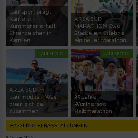
Nicht-IAB-Verarbeitungszwecke:
Laufsport prägt
Notwendig
Karriere –
AREA SÜD
Kummerer erhält
MARATHON Zwei
Ehrenzeichen in
Städte ein Erlebnis
Performance
Kärnten
ein neuer Marathon
Funktional
LAUFSPORT
LAUFSPORT
Werbung
AREA SÜD im
Laufmodus – Was
25 Jahre
braut sich da
Wörthersee
zusammen
Halbmarathon
PASSENDE VERANSTALTUNGEN
9. Oktober 2026