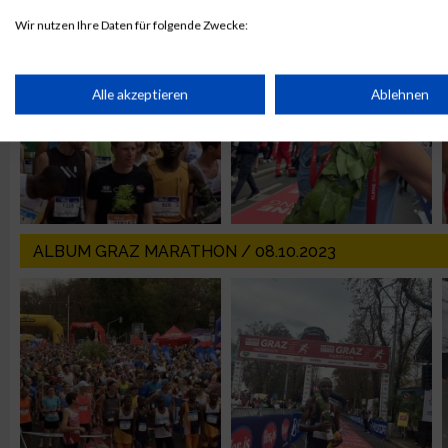
Wir nutzen Ihre Daten für folgende Zwecke:
IAB-Verarbeitungszwecke:
Speichern von oder Zugriff auf Informationen auf einem Endge
Alle akzeptieren
Ablehnen
Verwendung reduzierter Daten zur Auswahl von Werbeanzeige
Erstellung von Profilen für personalisierte Werbung
ALBUM GRAZ MARATHON / 08.10.2023
Verwendung von Profilen zur Auswahl personalisierter Werbun
Erstellung von Profilen zur Personalisierung von Inhalten
Verwendung von Profilen zur Auswahl personalisierter Inhalte