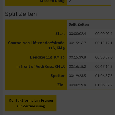
2
Klassen Rang
Split Zeiten
Split Zeiten
00:00:02.4
00:00:02.4
Start
00:15:16.7
00:15:19.1
Conrad-von-Hötzendorfstraße
116, KM 5
00:15:39.8
00:30:59.0
Lendkai 119, KM 10
00:16:15.2
00:47:14.3
in front of Audi Kuss, KM 15
00:19:23.5
01:06:37.8
Spotter
00:00:19.4
01:06:57.2
Ziel
Kontaktformular / Fragen
zur Zeitmessung