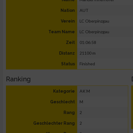
AUT
Nation
LC Oberpinzgau
Verein
LC Oberpinzgau
Team Name
01:06:58
Zeit
21100 m
Distanz
Finished
Status
Ranking
AK M
Kategorie
M
Geschlecht
2
Rang
2
Geschlechter Rang