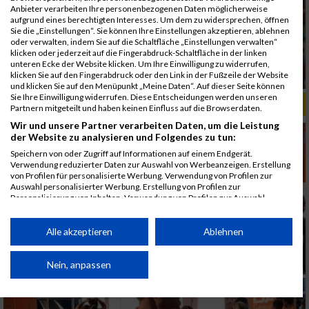
Anbieter verarbeiten Ihre personenbezogenen Daten möglicherweise
aufgrund eines berechtigten Interesses. Um dem zu widersprechen, öffnen
Sie die „Einstellungen“. Sie können Ihre Einstellungen akzeptieren, ablehnen
oder verwalten, indem Sie auf die Schaltfläche „Einstellungen verwalten“
klicken oder jederzeit auf die Fingerabdruck-Schaltfläche in der linken
unteren Ecke der Website klicken. Um Ihre Einwilligung zu widerrufen,
klicken Sie auf den Fingerabdruck oder den Link in der Fußzeile der Website
und klicken Sie auf den Menüpunkt „Meine Daten“. Auf dieser Seite können
Sie Ihre Einwilligung widerrufen. Diese Entscheidungen werden unseren
ALBUM B2RUN MÜNCHEN, B2RUN / 16.07.2019
Partnern mitgeteilt und haben keinen Einfluss auf die Browserdaten.
Wir und unsere Partner verarbeiten Daten, um die Leistung
der Website zu analysieren und Folgendes zu tun:
Speichern von oder Zugriff auf Informationen auf einem Endgerät.
Verwendung reduzierter Daten zur Auswahl von Werbeanzeigen. Erstellung
von Profilen für personalisierte Werbung. Verwendung von Profilen zur
Auswahl personalisierter Werbung. Erstellung von Profilen zur
Personalisierung von Inhalten. Verwendung von Profilen zur Auswahl
personalisierter Inhalte. Messung der Werbeleistung. Messung der
Performance von Inhalten. Analyse von Zielgruppen durch Statistiken oder
Kombinationen von Daten aus verschiedenen Quellen. Entwicklung und
Alle akzeptieren
Ablehnen
Verbesserung der Angebote. Verwendung reduzierter Daten zur Auswahl
von Inhalten.
Daten können außerhalb der Europäischen Union weitergegeben und in die
Nein, anpassen
USA gesendet werden.
Ihre Einwilligung und die cookie Richtlinie gelten ausschließlich für diese
Website/App.