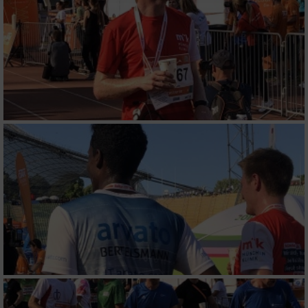
Partnerliste anzeigen (1 IAB-Anbieter)
Wir nutzen Ihre Daten für folgende Zwecke:
IAB-Verarbeitungszwecke:
Speichern von oder Zugriff auf Informationen
auf einem Endgerät
Verwendung reduzierter Daten zur Auswahl
von Werbeanzeigen
Erstellung von Profilen für personalisierte
Werbung
Verwendung von Profilen zur Auswahl
personalisierter Werbung
Erstellung von Profilen zur Personalisierung
von Inhalten
Verwendung von Profilen zur Auswahl
personalisierter Inhalte