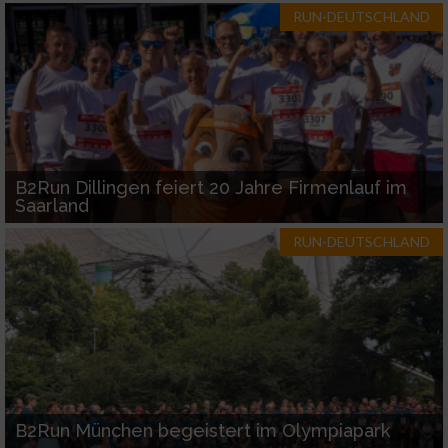
Informationen identifizieren
RUN-DEUTSCHLAND
Nicht-IAB-Verarbeitungszwecke:
Notwendig
Performance
B2Run Dillingen feiert 20 Jahre Firmenlauf im
Saarland
Funktional
RUN-DEUTSCHLAND
Werbung
B2Run München begeistert im Olympiapark