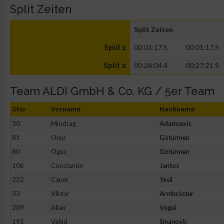
Split Zeiten
Split Zeiten
00:01:17.5
00:01:17.5
Split 1
00:26:04.4
00:27:21.9
Split 2
Team ALDI GmbH & Co. KG / 5er Team
Stnr
Vorname
Nachname
30
Miodrag
Adamcevic
81
Onur
Götürmen
80
Ogüz
Götürmen
106
Constantin
Jantos
222
Caner
Yesil
33
Viktor
Armbrüster
209
Allan
Vogel
191
Vahid
Sinanovic