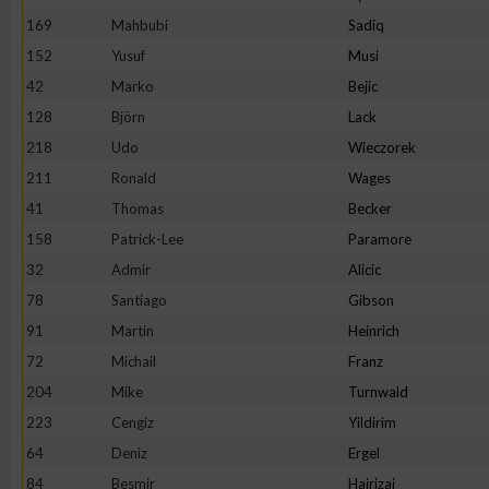
169
Mahbubi
Sadiq
Erstellung von Profilen zur Personalisierung von Inhalten
152
Yusuf
Musi
42
Marko
Bejic
Verwendung von Profilen zur Auswahl personalisierter Inhalte
128
Björn
Lack
218
Udo
Wieczorek
Messung der Werbeleistung
211
Ronald
Wages
41
Thomas
Becker
158
Patrick-Lee
Paramore
Messung der Performance von Inhalten
32
Admir
Alicic
78
Santiago
Gibson
Analyse von Zielgruppen durch Statistiken oder Kombinatione
verschiedenen Quellen
91
Martin
Heinrich
72
Michail
Franz
Entwicklung und Verbesserung der Angebote
204
Mike
Turnwald
223
Cengiz
Yildirim
Verwendung reduzierter Daten zur Auswahl von Inhalten
64
Deniz
Ergel
84
Besmir
Hajrizaj