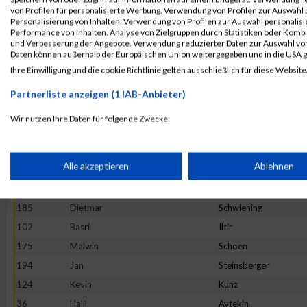
von Profilen für personalisierte Werbung. Verwendung von Profilen zur Auswahl p
132
Simon
Leitner
Personalisierung von Inhalten. Verwendung von Profilen zur Auswahl personalis
Performance von Inhalten. Analyse von Zielgruppen durch Statistiken oder Komb
48
Olaf
Bockwinkel
und Verbesserung der Angebote. Verwendung reduzierter Daten zur Auswahl von
37
Zeshan
Babar
Daten können außerhalb der Europäischen Union weitergegeben und in die USA 
Ihre Einwilligung und die cookie Richtlinie gelten ausschließlich für diese Website
112
Stefan
Kimmel
170
Kai
Schäfer
Partnerliste anzeigen (1 IAB-Anbieter)
43
Michele-Martin
Bertuleit
Wir nutzen Ihre Daten für folgende Zwecke:
55
Selcuk
Cikar
IAB-Verarbeitungszwecke:
93
Matthias
Heller
Speichern von oder Zugriff auf Informationen auf einem Endge
Alle akzeptieren
Ablehnen
107
Waldemar
Jungmann
149
Andreas
Müller
Verwendung reduzierter Daten zur Auswahl von Werbeanzeige
185
Dietmar
Schwiening
102
Basri
Iltir
175
Malwin
Schoen
Erstellung von Profilen für personalisierte Werbung
194
Jan
Steinsberger
124
Kevin
Kunz
Verwendung von Profilen zur Auswahl personalisierter Werbun
36
Halil
Aytekin