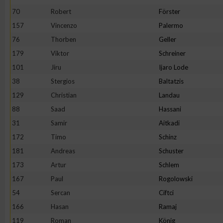
70
Robert
Förster
157
Vincenzo
Palermo
76
Thorben
Geller
179
Viktor
Schreiner
101
Jiru
Ijaro Lode
38
Stergios
Baltatzis
129
Christian
Landau
88
Saad
Hassani
31
Samir
Aitkadi
172
Timo
Schinz
181
Andreas
Schuster
173
Artur
Schlem
167
Paul
Rogolowski
54
Sercan
Ciftci
166
Hasan
Ramaj
119
Roman
König