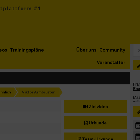
eos
Trainingspläne
Über uns
Community
Veranstalter
nnlich
Viktor Armbrüster
Zielvideo
Urkunde
1
1
Team-Urkunde