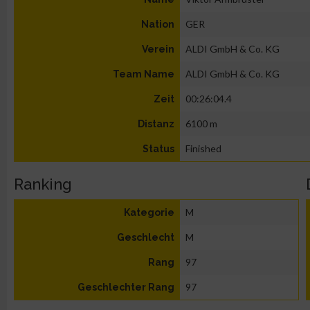
GER
Nation
ALDI GmbH & Co. KG
Verein
ALDI GmbH & Co. KG
Team Name
00:26:04.4
Zeit
6100 m
Distanz
Finished
Status
Ranking
M
Kategorie
M
Geschlecht
97
Rang
97
Geschlechter Rang