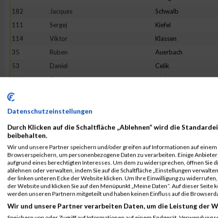
182
Jacques
Schwalb
111
Sergej
Kiefel
114
Viktor
Klassen
35
Ruben
Auerbach
53
Daniel
Celik
143
Dominik
Meier
147
Daniele
Montella
59
Benedikt
Dittel
Datenschutzeinstellungen
177
Martin
Schönfelder
Durch Klicken auf die Schaltfläche „Ablehnen“ wird die Standardei
150
Siegfried
Müller
beibehalten.
Wir und unsere Partner speichern und/oder greifen auf Informationen auf einem G
134
Daniel
Leonhard
Browserspeichern, um personenbezogene Daten zu verarbeiten. Einige Anbiete
192
Tobias
Skrandies
aufgrund eines berechtigten Interesses. Um dem zu widersprechen, öffnen Sie die
ablehnen oder verwalten, indem Sie auf die Schaltfläche „Einstellungen verwalten“
50
David
Buhr
der linken unteren Ecke der Website klicken. Um Ihre Einwilligung zu widerrufen, 
der Website und klicken Sie auf den Menüpunkt „Meine Daten“. Auf dieser Seite 
180
Benedikt
Schulz
werden unseren Partnern mitgeteilt und haben keinen Einfluss auf die Browserd
51
Hagen
Burkhardt
Wir und unsere Partner verarbeiten Daten, um die Leistung der W
127
Guido
Labenda
Speichern von oder Zugriff auf Informationen auf einem Endgerät. Verwendung r