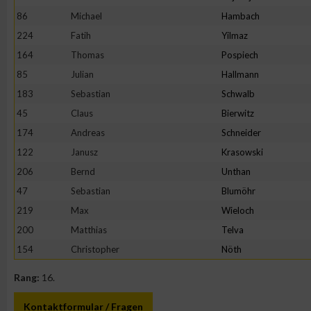
IAB-Besonderheiten:
86
Michael
Hambach
Verwendung genauer Standortdaten
224
Fatih
Yilmaz
164
Thomas
Pospiech
85
Julian
Hallmann
Geräte anhand von aktiv angeforderten Informationen identifi
183
Sebastian
Schwalb
Nicht-IAB-Verarbeitungszwecke:
45
Claus
Bierwitz
174
Andreas
Schneider
Notwendig
122
Janusz
Krasowski
206
Bernd
Unthan
Performance
47
Sebastian
Blumöhr
219
Max
Wieloch
Funktional
200
Matthias
Telva
154
Christopher
Nöth
Werbung
Rang:
16.
Kontaktformular / Fragen