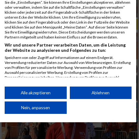
Sie die „Einstellungen“. Sie können Ihre Einstellungen akzeptieren, ablehnen
oder verwalten, indem Sie auf die Schaltfläche „Einstellungen verwalten“
klicken oder jederzeit auf die Fingerabdruck-Schaltfläche in der linken
unteren Ecke der Website klicken. Um Ihre Einwilligung zu widerrufen,
klicken Sie auf den Fingerabdruck oder den Link in der Fußzeile der Website
ALBUM B2RUN MÜNCHEN, B2RUN / 16.07.2019
und klicken Sie auf den Menüpunkt „Meine Daten“. Auf dieser Seite können
Sie Ihre Einwilligung widerrufen. Diese Entscheidungen werden unseren
Partnern mitgeteilt und haben keinen Einfluss auf die Browserdaten.
Wir und unsere Partner verarbeiten Daten, um die Leistung
der Website zu analysieren und Folgendes zu tun:
Speichern von oder Zugriff auf Informationen auf einem Endgerät.
Verwendung reduzierter Daten zur Auswahl von Werbeanzeigen. Erstellung
von Profilen für personalisierte Werbung. Verwendung von Profilen zur
Auswahl personalisierter Werbung. Erstellung von Profilen zur
Personalisierung von Inhalten. Verwendung von Profilen zur Auswahl
personalisierter Inhalte. Messung der Werbeleistung. Messung der
Performance von Inhalten. Analyse von Zielgruppen durch Statistiken oder
Kombinationen von Daten aus verschiedenen Quellen. Entwicklung und
Alle akzeptieren
Ablehnen
Verbesserung der Angebote. Verwendung reduzierter Daten zur Auswahl
von Inhalten.
Daten können außerhalb der Europäischen Union weitergegeben und in die
Nein, anpassen
USA gesendet werden.
Ihre Einwilligung und die cookie Richtlinie gelten ausschließlich für diese
Website/App.
Partnerliste anzeigen (1 IAB-Anbieter)