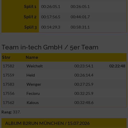
00:26:05.1
00:26:05.1
Split 1
00:17:56.5
00:44:01.7
Split 2
00:14:29.3
00:58:31.1
Split 3
Team in-tech GmbH / 5er Team
Stnr
Name
17582
Weichelt
00:23:54.1
02:22:48
17559
Held
00:26:14.4
17583
Wenger
00:27:25.9
17556
Fecioru
00:32:25.9
17562
Kalous
00:32:48.6
Rang:
337.
ALBUM B2RUN MÜNCHEN / 15.07.2026