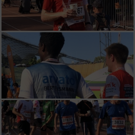
Wir nutzen Ihre Daten für folgende Zwecke:
IAB-Verarbeitungszwecke:
Speichern von oder Zugriff auf Informationen
auf einem Endgerät
Verwendung reduzierter Daten zur Auswahl
von Werbeanzeigen
Erstellung von Profilen für personalisierte
Werbung
Verwendung von Profilen zur Auswahl
personalisierter Werbung
Erstellung von Profilen zur Personalisierung
von Inhalten
Verwendung von Profilen zur Auswahl
personalisierter Inhalte