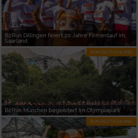
Nicht-IAB-Verarbeitungszwecke:
Notwendig
Performance
B2Run Dillingen feiert 20 Jahre Firmenlauf im
Saarland
Funktional
RUN-DEUTSCHLAND
Werbung
B2Run München begeistert im Olympiapark
RUN-DEUTSCHLAND