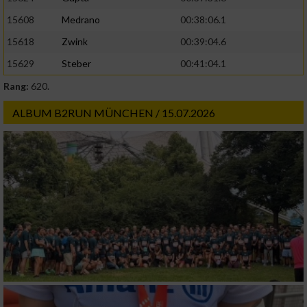
15608
Medrano
00:38:06.1
15618
Zwink
00:39:04.6
15629
Steber
00:41:04.1
Rang:
620.
ALBUM B2RUN MÜNCHEN / 15.07.2026