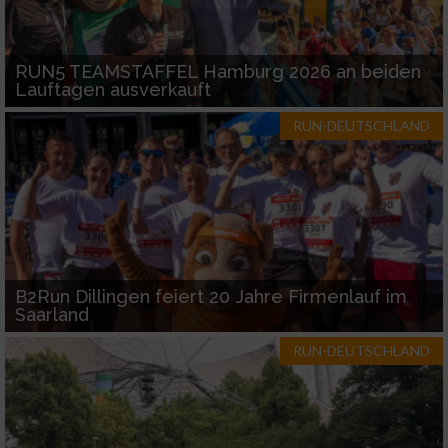
Geräte anhand von aktiv angeforderten
Informationen identifizieren
RUN5 TEAMSTAFFEL Hamburg 2026 an beiden
Lauftagen ausverkauft
Nicht-IAB-Verarbeitungszwecke:
RUN-DEUTSCHLAND
Notwendig
Performance
Funktional
B2Run Dillingen feiert 20 Jahre Firmenlauf im
Saarland
Werbung
RUN-DEUTSCHLAND