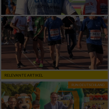
Verwendung von Profilen zur Auswahl
personalisierter Inhalte
Messung der Werbeleistung
Messung der Performance von Inhalten
Analyse von Zielgruppen durch Statistiken
oder Kombinationen von Daten aus
verschiedenen Quellen
Entwicklung und Verbesserung der Angebote
RELEVANTE ARTIKEL
Verwendung reduzierter Daten zur Auswahl
RUN-DEUTSCHLAND
von Inhalten
IAB-Besonderheiten:
Verwendung genauer Standortdaten