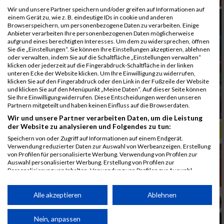
Wir und unsere Partner speichern und/oder greifen auf Informationen auf
einem Gerät zu, wie z. B. eindeutige IDs in cookie und anderen
Browserspeichern, um personenbezogene Daten zu verarbeiten. Einige
Anbieter verarbeiten Ihre personenbezogenen Daten möglicherweise
aufgrund eines berechtigten Interesses. Um dem zu widersprechen, öffnen
Sie die „Einstellungen“. Sie können Ihre Einstellungen akzeptieren, ablehnen
oder verwalten, indem Sie auf die Schaltfläche „Einstellungen verwalten“
klicken oder jederzeit auf die Fingerabdruck-Schaltfläche in der linken
unteren Ecke der Website klicken. Um Ihre Einwilligung zu widerrufen,
klicken Sie auf den Fingerabdruck oder den Link in der Fußzeile der Website
und klicken Sie auf den Menüpunkt „Meine Daten“. Auf dieser Seite können
Sie Ihre Einwilligung widerrufen. Diese Entscheidungen werden unseren
Partnern mitgeteilt und haben keinen Einfluss auf die Browserdaten.
Wir und unsere Partner verarbeiten Daten, um die Leistung
der Website zu analysieren und Folgendes zu tun:
ALBUM B2RUN MÜNCHEN, B2RUN / 16.07.2019
Speichern von oder Zugriff auf Informationen auf einem Endgerät.
Verwendung reduzierter Daten zur Auswahl von Werbeanzeigen. Erstellung
von Profilen für personalisierte Werbung. Verwendung von Profilen zur
Auswahl personalisierter Werbung. Erstellung von Profilen zur
Personalisierung von Inhalten. Verwendung von Profilen zur Auswahl
personalisierter Inhalte. Messung der Werbeleistung. Messung der
Performance von Inhalten. Analyse von Zielgruppen durch Statistiken oder
Kombinationen von Daten aus verschiedenen Quellen. Entwicklung und
Alle akzeptieren
Ablehnen
Verbesserung der Angebote. Verwendung reduzierter Daten zur Auswahl
von Inhalten.
Daten können außerhalb der Europäischen Union weitergegeben und in die
Nein, anpassen