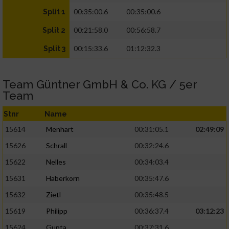
00:35:00.6
00:35:00.6
Split 1
00:21:58.0
00:56:58.7
Split 2
00:15:33.6
01:12:32.3
Split 3
Team Güntner GmbH & Co. KG / 5er
Team
Stnr
Name
15614
Menhart
00:31:05.1
02:49:09
15626
Schrall
00:32:24.6
15622
Nelles
00:34:03.4
15631
Haberkorn
00:35:47.6
15632
Zietl
00:35:48.5
15619
Philipp
00:36:37.4
03:12:23
15624
Gupta
00:37:31.6