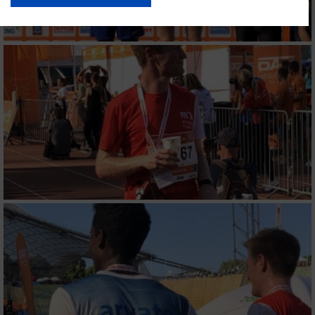
USA gesendet werden.
Ihre Einwilligung und die cookie Richtlinie gelten ausschließlich für diese
Website/App.
Partnerliste anzeigen (1 IAB-Anbieter)
Wir nutzen Ihre Daten für folgende Zwecke:
IAB-Verarbeitungszwecke:
Speichern von oder Zugriff auf Informationen
auf einem Endgerät
Verwendung reduzierter Daten zur Auswahl
von Werbeanzeigen
Erstellung von Profilen für personalisierte
Werbung
Verwendung von Profilen zur Auswahl
personalisierter Werbung
Erstellung von Profilen zur Personalisierung
von Inhalten